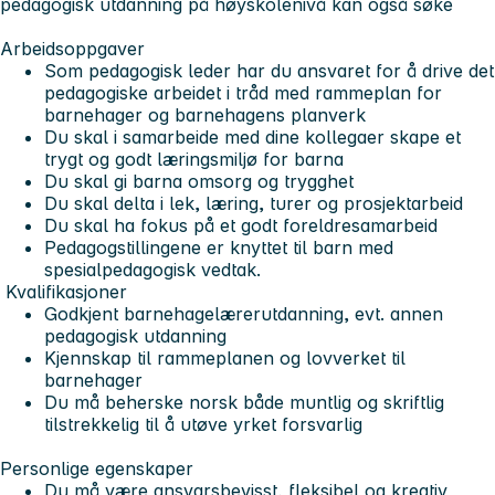
pedagogisk utdanning på høyskolenivå kan også søke
Arbeidsoppgaver
Som pedagogisk leder har du ansvaret for å drive det
pedagogiske arbeidet i tråd med rammeplan for
barnehager og barnehagens planverk
Du skal i samarbeide med dine kollegaer skape et
trygt og godt læringsmiljø for barna
Du skal gi barna omsorg og trygghet
Du skal delta i lek, læring, turer og prosjektarbeid
Du skal ha fokus på et godt foreldresamarbeid
Pedagogstillingene er knyttet til barn med
spesialpedagogisk vedtak.
Kvalifikasjoner
Godkjent barnehagelærerutdanning, evt. annen
pedagogisk utdanning
Kjennskap til rammeplanen og lovverket til
barnehager
Du må beherske norsk både muntlig og skriftlig
tilstrekkelig til å utøve yrket forsvarlig
Personlige egenskaper
Du må være ansvarsbevisst, fleksibel og kreativ