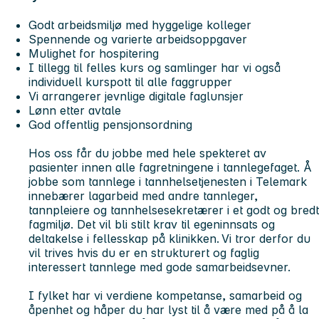
Godt arbeidsmiljø med hyggelige kolleger
Spennende og varierte arbeidsoppgaver
Mulighet for hospitering
I tillegg til felles kurs og samlinger har vi også
individuell kurspott til alle faggrupper
Vi arrangerer jevnlige digitale faglunsjer
Lønn etter avtale
God offentlig pensjonsordning
Hos oss får du jobbe med hele spekteret av
pasienter innen alle fagretningene i tannlegefaget. Å
jobbe som tannlege i tannhelsetjenesten i Telemark
innebærer lagarbeid med andre tannleger,
tannpleiere og tannhelsesekretærer i et godt og bredt
fagmiljø. Det vil bli stilt krav til egeninnsats og
deltakelse i fellesskap på klinikken. Vi tror derfor du
vil trives hvis du er en strukturert og faglig
interessert tannlege med gode samarbeidsevner.
I fylket har vi verdiene kompetanse, samarbeid og
åpenhet og håper du har lyst til å være med på å la