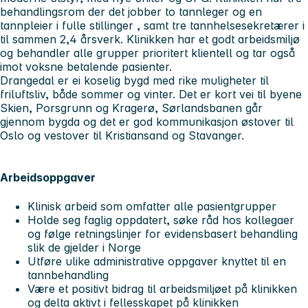
behandlingsrom der det jobber to tannleger og en
tannpleier i fulle stillinger , samt tre tannhelsesekretærer i
til sammen 2,4 årsverk. Klinikken har et godt arbeidsmiljø
og behandler alle grupper prioritert klientell og tar også
imot voksne betalende pasienter.
Drangedal er ei koselig bygd med rike muligheter til
friluftsliv, både sommer og vinter. Det er kort vei til byene
Skien, Porsgrunn og Kragerø, Sørlandsbanen går
gjennom bygda og det er god kommunikasjon østover til
Oslo og vestover til Kristiansand og Stavanger.
Arbeidsoppgaver
Klinisk arbeid som omfatter alle pasientgrupper
Holde seg faglig oppdatert, søke råd hos kollegaer
og følge retningslinjer for evidensbasert behandling
slik de gjelder i Norge
Utføre ulike administrative oppgaver knyttet til en
tannbehandling
Være et positivt bidrag til arbeidsmiljøet på klinikken
og delta aktivt i fellesskapet på klinikken