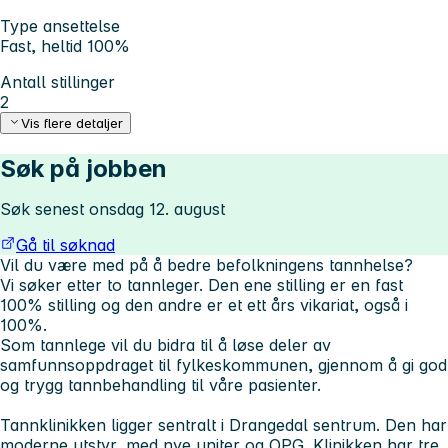
Type ansettelse
Fast, heltid 100%
Antall stillinger
2
Vis flere detaljer
Søk på jobben
Søk senest onsdag 12. august
Gå til søknad
Vil du være med på å bedre befolkningens tannhelse?
Vi søker etter to tannleger. Den ene stilling er en fast
100% stilling og den andre er et ett års vikariat, også i
100%.
Som tannlege vil du bidra til å løse deler av
samfunnsoppdraget til fylkeskommunen, gjennom å gi god
og trygg tannbehandling til våre pasienter.
Tannklinikken ligger sentralt i Drangedal sentrum. Den har
moderne utstyr, med nye uniter og OPG. Klinikken har tre