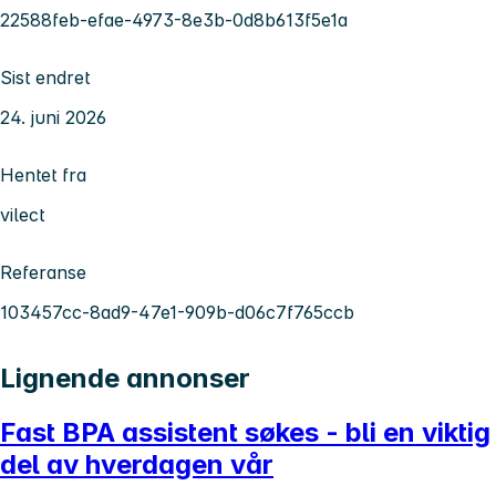
22588feb-efae-4973-8e3b-0d8b613f5e1a
Sist endret
24. juni 2026
Hentet fra
vilect
Referanse
103457cc-8ad9-47e1-909b-d06c7f765ccb
Lignende annonser
Fast BPA assistent søkes - bli en viktig
del av hverdagen vår