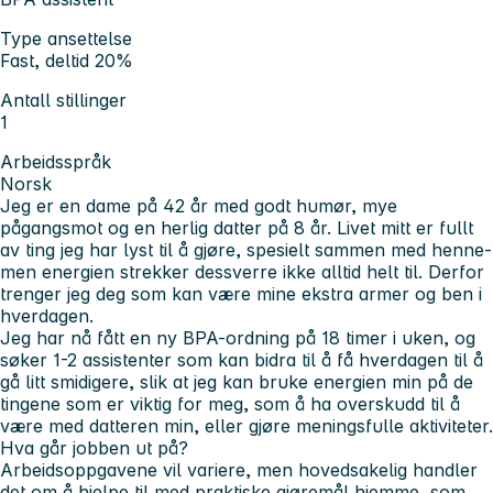
Type ansettelse
Fast, deltid 20%
Antall stillinger
1
Arbeidsspråk
Norsk
Jeg er en dame på 42 år med godt humør, mye
pågangsmot og en herlig datter på 8 år. Livet mitt er fullt
av ting jeg har lyst til å gjøre, spesielt sammen med henne-
men energien strekker dessverre ikke alltid helt til. Derfor
trenger jeg deg som kan være mine ekstra armer og ben i
hverdagen.
Jeg har nå fått en ny BPA-ordning på 18 timer i uken, og
søker 1-2 assistenter som kan bidra til å få hverdagen til å
gå litt smidigere, slik at jeg kan bruke energien min på de
tingene som er viktig for meg, som å ha overskudd til å
være med datteren min, eller gjøre meningsfulle aktiviteter.
Hva går jobben ut på?
Arbeidsoppgavene vil variere, men hovedsakelig handler
det om å hjelpe til med praktiske gjøremål hjemme, som