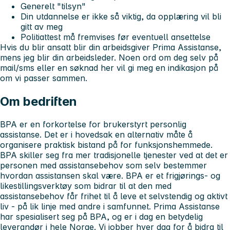
Generelt "tilsyn"
Din utdannelse er ikke så viktig, da opplæring vil bli
gitt av meg
Politiattest må fremvises før eventuell ansettelse
Hvis du blir ansatt blir din arbeidsgiver Prima Assistanse,
mens jeg blir din arbeidsleder. Noen ord om deg selv på
mail/sms eller en søknad her vil gi meg en indikasjon på
om vi passer sammen.
Om bedriften
BPA er en forkortelse for brukerstyrt personlig
assistanse. Det er i hovedsak en alternativ måte å
organisere praktisk bistand på for funksjonshemmede.
BPA skiller seg fra mer tradisjonelle tjenester ved at det er
personen med assistansebehov som selv bestemmer
hvordan assistansen skal være. BPA er et frigjørings- og
likestillingsverktøy som bidrar til at den med
assistansebehov får frihet til å leve et selvstendig og aktivt
liv - på lik linje med andre i samfunnet. Prima Assistanse
har spesialisert seg på BPA, og er i dag en betydelig
leverandør i hele Norge. Vi jobber hver dag for å bidra til