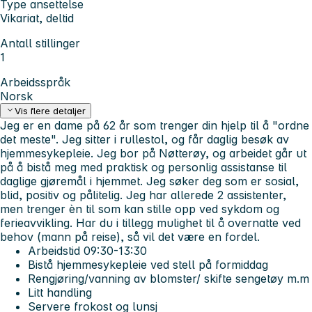
Type ansettelse
Vikariat, deltid
Antall stillinger
1
Arbeidsspråk
Norsk
Vis flere detaljer
Jeg er en dame på 62 år som trenger din hjelp til å "ordne
det meste". Jeg sitter i rullestol, og får daglig besøk av
hjemmesykepleie. Jeg bor på Nøtterøy, og arbeidet går ut
på å bistå meg med praktisk og personlig assistanse til
daglige gjøremål i hjemmet. Jeg søker deg som er sosial,
blid, positiv og pålitelig. Jeg har allerede 2 assistenter,
men trenger èn til som kan stille opp ved sykdom og
ferieavvikling. Har du i tillegg mulighet til å overnatte ved
behov (mann på reise), så vil det være en fordel.
Arbeidstid 09:30-13:30
Bistå hjemmesykepleie ved stell på formiddag
Rengjøring/vanning av blomster/ skifte sengetøy m.m
Litt handling
Servere frokost og lunsj