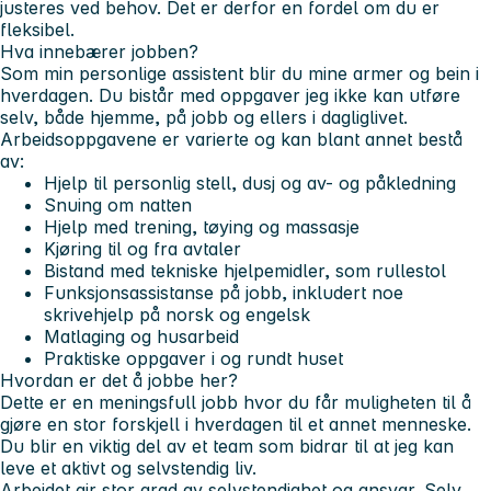
justeres ved behov. Det er derfor en fordel om du er
fleksibel.
Hva innebærer jobben?
Som min personlige assistent blir du mine armer og bein i
hverdagen. Du bistår med oppgaver jeg ikke kan utføre
selv, både hjemme, på jobb og ellers i dagliglivet.
Arbeidsoppgavene er varierte og kan blant annet bestå
av:
Hjelp til personlig stell, dusj og av- og påkledning
Snuing om natten
Hjelp med trening, tøying og massasje
Kjøring til og fra avtaler
Bistand med tekniske hjelpemidler, som rullestol
Funksjonsassistanse på jobb, inkludert noe
skrivehjelp på norsk og engelsk
Matlaging og husarbeid
Praktiske oppgaver i og rundt huset
Hvordan er det å jobbe her?
Dette er en meningsfull jobb hvor du får muligheten til å
gjøre en stor forskjell i hverdagen til et annet menneske.
Du blir en viktig del av et team som bidrar til at jeg kan
leve et aktivt og selvstendig liv.
Arbeidet gir stor grad av selvstendighet og ansvar. Selv