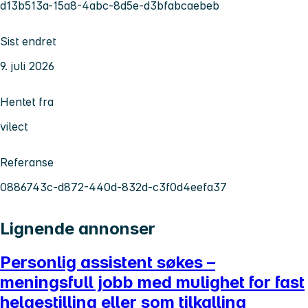
d13b513a-15a8-4abc-8d5e-d3bfabcaebeb
Sist endret
9. juli 2026
Hentet fra
vilect
Referanse
0886743c-d872-440d-832d-c3f0d4eefa37
Lignende annonser
Personlig assistent søkes –
meningsfull jobb med mulighet for fast
helgestilling eller som tilkalling