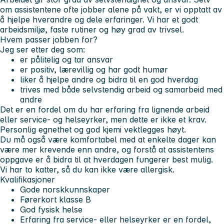
om assistentene ofte jobber alene på vakt, er vi opptatt av
å hjelpe hverandre og dele erfaringer. Vi har et godt
arbeidsmiljø, faste rutiner og høy grad av trivsel.
Hvem passer jobben for?
Jeg ser etter deg som:
er pålitelig og tar ansvar
er positiv, lærevillig og har godt humør
liker å hjelpe andre og bidra til en god hverdag
trives med både selvstendig arbeid og samarbeid med
andre
Det er en fordel om du har erfaring fra lignende arbeid
eller service- og helseyrker, men dette er ikke et krav.
Personlig egnethet og god kjemi vektlegges høyt.
Du må også være komfortabel med at enkelte dager kan
være mer krevende enn andre, og forstå at assistentens
oppgave er å bidra til at hverdagen fungerer best mulig.
Vi har to katter, så du kan ikke være allergisk.
Kvalifikasjoner
Gode norskkunnskaper
Førerkort klasse B
God fysisk helse
Erfaring fra service- eller helseyrker er en fordel,