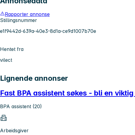
Annonsedata
Rapporter annonse
Stillingsnummer
e1f9442d-639a-40e3-8d1a-ce9d1007b70e
Hentet fra
vilect
Lignende annonser
Fast BPA assistent søkes - bli en vikti
BPA assistent (20)
Arbeidsgiver