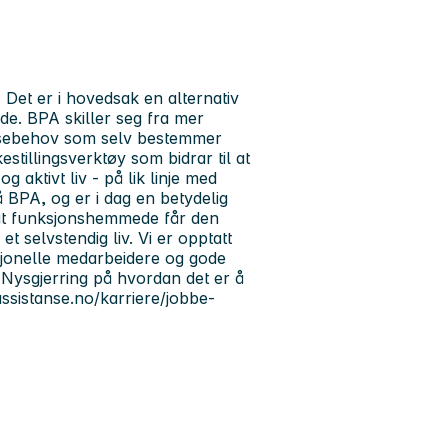
 Det er i hovedsak en alternativ
e. BPA skiller seg fra mer
tansebehov som selv bestemmer
estillingsverktøy som bidrar til at
g aktivt liv - på lik linje med
å BPA, og er i dag en betydelig
l at funksjonshemmede får den
t selvstendig liv. Vi er opptatt
fesjonelle medarbeidere og gode
. Nysgjerring på hvordan det er å
assistanse.no/karriere/jobbe-