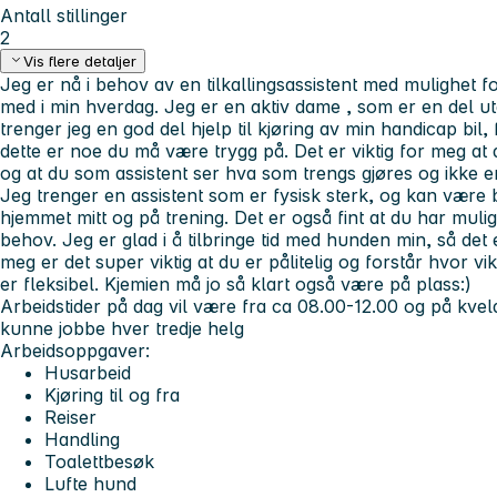
Antall stillinger
2
Vis flere detaljer
Jeg er nå i behov av en tilkallingsassistent med mulighet f
med i min hverdag. Jeg er en aktiv dame , som er en del ut
trenger jeg en god del hjelp til kjøring av min handicap bil
dette er noe du må være trygg på. Det er viktig for meg at 
og at du som assistent ser hva som trengs gjøres og ikke er 
Jeg trenger en assistent som er fysisk sterk, og kan være b
hjemmet mitt og på trening. Det er også fint at du har muli
behov. Jeg er glad i å tilbringe tid med hunden min, så det er
meg er det super viktig at du er pålitelig og forstår hvor vik
er fleksibel. Kjemien må jo så klart også være på plass:)
Arbeidstider
på dag vil være fra ca 08.00-12.00 og på kve
kunne jobbe hver tredje helg
Arbeidsoppgaver:
Husarbeid
Kjøring til og fra
Reiser
Handling
Toalettbesøk
Lufte hund