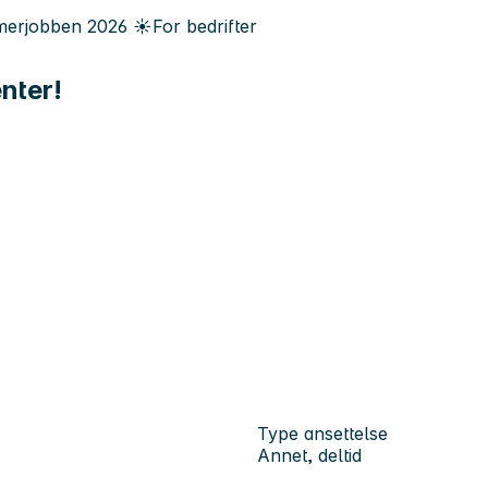
erjobben
2026
☀️
For bedrifter
nter!
Type ansettelse
Annet, deltid