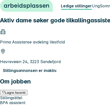
Hopp til innhold
Ledige stillinger
Ung
Somm
Aktiv dame søker gode tilkallingassiste
Prima Assistanse avdeling Vestfold
Havreveien 24, 3223 Sandefjord
Stillingsannonsen er inaktiv.
Om jobben
Lagre favoritt
Stillingstittel
BPA assistent