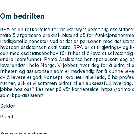
Om bedriften
BPA er en forkortelse for brukerstyrt personlig assistanse.
måte å organisere praktisk bistand på for funksjonshemmed
tradisjonelle tjenester ved at det er personen med assis
hvordan assistansen skal være. BPA er et frigjørings- og lik
den med assistansebehov får frihet til å leve et selvstendig o
andre i samfunnet. Prima Assistanse har spesialisert seg p
leverandør i hele Norge. Vi jobber hver dag for å bidra ti
friheten og assistansen som er nødvendig for å kunne leve e
av å levere et godt konsept, kvalitet i alle ledd, å ha pro
rutiner, slik at vi sammen bidrar til en suksessfull hverdag
jobbe hos oss? Les mer på vår karriereside: https://prima-
som-bpa-assistent/
Sektor
Privat