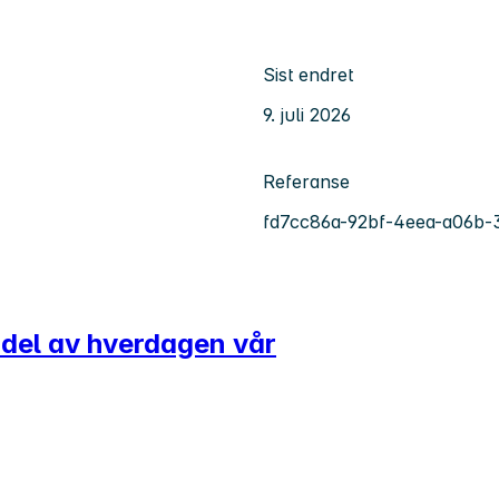
Sist endret
9. juli 2026
Referanse
fd7cc86a-92bf-4eea-a06b-
g del av hverdagen vår