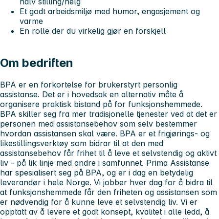
halv stilling/helg
Et godt arbeidsmiljø med humor, engasjement og
varme
En rolle der du virkelig gjør en forskjell
Om bedriften
BPA er en forkortelse for brukerstyrt personlig
assistanse. Det er i hovedsak en alternativ måte å
organisere praktisk bistand på for funksjonshemmede.
BPA skiller seg fra mer tradisjonelle tjenester ved at det er
personen med assistansebehov som selv bestemmer
hvordan assistansen skal være. BPA er et frigjørings- og
likestillingsverktøy som bidrar til at den med
assistansebehov får frihet til å leve et selvstendig og aktivt
liv - på lik linje med andre i samfunnet. Prima Assistanse
har spesialisert seg på BPA, og er i dag en betydelig
leverandør i hele Norge. Vi jobber hver dag for å bidra til
at funksjonshemmede får den friheten og assistansen som
er nødvendig for å kunne leve et selvstendig liv. Vi er
opptatt av å levere et godt konsept, kvalitet i alle ledd, å