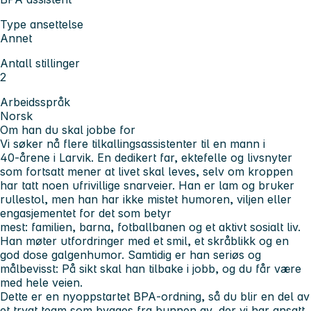
Type ansettelse
Annet
Antall stillinger
2
Arbeidsspråk
Norsk
Om han du skal jobbe for
Vi søker nå flere tilkallingsassistenter til en mann i
40‑årene i Larvik. En dedikert far, ektefelle og livsnyter
som fortsatt mener at
livet skal leves
, selv om kroppen
har tatt noen ufrivillige snarveier. Han er lam og bruker
rullestol, men han har ikke mistet humoren, viljen eller
engasjementet for det som betyr
mest:
familien
,
barna
,
fotballbanen
og et aktivt sosialt liv.
Han møter utfordringer med et smil, et skråblikk og en
god dose galgenhumor. Samtidig er han seriøs og
målbevisst: På sikt skal han tilbake i jobb, og du får være
med hele veien.
Dette er en
nyoppstartet BPA‑ordning
, så du blir en del av
et trygt team som bygges fra bunnen av, der vi har ansatt