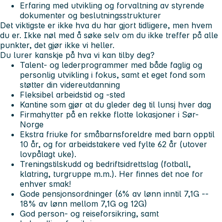
Erfaring med utvikling og forvaltning av styrende
dokumenter og beslutningsstrukturer
Det viktigste er ikke hva du har gjort tidligere, men hvem
du er. Ikke nøl med å søke selv om du ikke treffer på alle
punkter, det gjør ikke vi heller.
Du
lurer kanskje på hva vi kan tilby deg?
Talent- og lederprogrammer med både faglig og
personlig utvikling i fokus, samt et eget fond som
støtter din videreutdanning
Fleksibel arbeidstid og -sted
Kantine som gjør at du gleder deg til lunsj hver dag
Firmahytter på en rekke flotte lokasjoner i Sør-
Norge
Ekstra friuke for småbarnsforeldre med barn opptil
10 år, og for arbeidstakere ved fylte 62 år (utover
lovpålagt uke).
Treningstilskudd og bedriftsidrettslag (fotball,
klatring, turgruppe m.m.). Her finnes det noe for
enhver smak!
Gode pensjonsordninger (6% av lønn inntil 7,1G --
18% av lønn mellom 7,1G og 12G)
God person- og reiseforsikring, samt