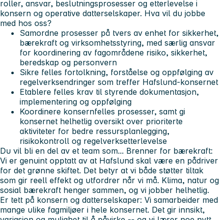
roller, ansvar, beslutningsprosesser og etterlevelse i
konsern og operative datterselskaper.
Hva vil du jobbe
med hos oss?
Samordne prosesser på tvers av enhet for sikkerhet,
bærekraft og virksomhetsstyring, med særlig ansvar
for koordinering av fagområdene risiko, sikkerhet,
beredskap og personvern
Sikre felles fortolkning, forståelse og oppfølging av
regelverksendringer som treffer Hafslund-konsernet
Etablere felles krav til styrende dokumentasjon,
implementering og oppfølging
Koordinere konsernfelles prosesser, samt gi
konsernet helhetlig oversikt over prioriterte
aktiviteter for bedre ressursplanlegging,
risikokontroll og regelverksetterlevelse
Du vil bli en del av et team som... Brenner for bærekraft:
Vi er genuint opptatt av at Hafslund skal være en pådriver
for det grønne skiftet. Det betyr at vi både støtter tiltak
som gir reell effekt og utfordrer når vi må. Klima, natur og
sosial bærekraft henger sammen, og vi jobber helhetlig.
Er tett på konsern og datterselskaper:
Vi samarbeider med
mange ulike fagmiljøer i hele konsernet. Det gir innsikt,
variasjon og mulighet til å påvirke -- og vi lærer noe nytt