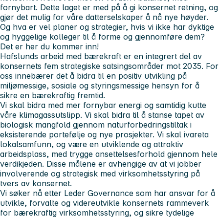
fornybart. Dette laget er med på å gi konsernet retning, og
gjør det mulig for våre datterselskaper å nå nye høyder.
Og hva er vel planer og strategier, hvis vi ikke har dyktige
og hyggelige kolleger til å forme og gjennomføre dem?
Det er her du kommer inn!
Hafslunds arbeid med bærekraft er en integrert del av
konsernets fem strategiske satsingsområder mot 2035. For
oss innebærer det å bidra til en positiv utvikling på
miljømessige, sosiale og styringsmessige hensyn for å
sikre en bærekraftig fremtid.
Vi skal bidra med mer fornybar energi og samtidig kutte
våre klimagassutslipp. Vi skal bidra til å stanse tapet av
biologisk mangfold gjennom naturforbedringstiltak i
eksisterende portefølje og nye prosjekter. Vi skal ivareta
lokalsamfunn, og være en utviklende og attraktiv
arbeidsplass, med trygge ansettelsesforhold gjennom hele
verdikjeden. Disse målene er avhengige av at vi jobber
involverende og strategisk med virksomhetsstyring på
tvers av konsernet.
Vi søker nå etter Leder Governance som har ansvar for å
utvikle, forvalte og videreutvikle konsernets rammeverk
for bærekraftig virksomhetsstyring, og sikre tydelige