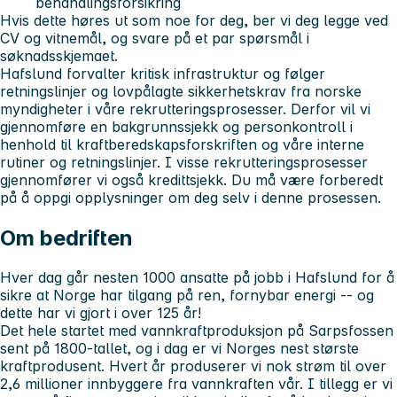
behandlingsforsikring
Hvis dette høres ut som noe for deg, ber vi deg legge ved
CV og vitnemål, og svare på et par spørsmål i
søknadsskjemaet.
Hafslund forvalter kritisk infrastruktur og følger
retningslinjer og lovpålagte sikkerhetskrav fra norske
myndigheter i våre rekrutteringsprosesser. Derfor vil vi
gjennomføre en bakgrunnssjekk og personkontroll i
henhold til kraftberedskapsforskriften og våre interne
rutiner og retningslinjer. I visse rekrutteringsprosesser
gjennomfører vi også kredittsjekk. Du må være forberedt
på å oppgi opplysninger om deg selv i denne prosessen.
Om bedriften
Hver dag går nesten 1000 ansatte på jobb i Hafslund for å
sikre at Norge har tilgang på ren, fornybar energi -- og
dette har vi gjort i over 125 år!
Det hele startet med vannkraftproduksjon på Sarpsfossen
sent på 1800-tallet, og i dag er vi Norges nest største
kraftprodusent. Hvert år produserer vi nok strøm til over
2,6 millioner innbyggere fra vannkraften vår. I tillegg er vi