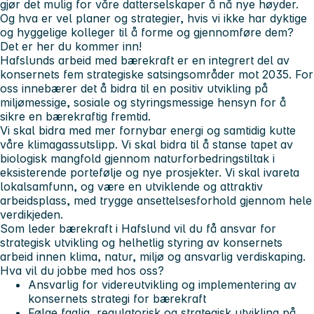
gjør det mulig for våre datterselskaper å nå nye høyder.
Og hva er vel planer og strategier, hvis vi ikke har dyktige
og hyggelige kolleger til å forme og gjennomføre dem?
Det er her du kommer inn!
Hafslunds arbeid med bærekraft er en integrert del av
konsernets fem strategiske satsingsområder mot 2035. For
oss innebærer det å bidra til en positiv utvikling på
miljømessige, sosiale og styringsmessige hensyn for å
sikre en bærekraftig fremtid.
Vi skal bidra med mer fornybar energi og samtidig kutte
våre klimagassutslipp. Vi skal bidra til å stanse tapet av
biologisk mangfold gjennom naturforbedringstiltak i
eksisterende portefølje og nye prosjekter. Vi skal ivareta
lokalsamfunn, og være en utviklende og attraktiv
arbeidsplass, med trygge ansettelsesforhold gjennom hele
verdikjeden.
Som leder bærekraft i Hafslund vil du få ansvar for
strategisk utvikling og helhetlig styring av konsernets
arbeid innen klima, natur, miljø og ansvarlig verdiskaping.
Hva vil du jobbe med hos oss?
Ansvarlig for videreutvikling og implementering av
konsernets strategi for bærekraft
Følge faglig, regulatorisk og strategisk utvikling på