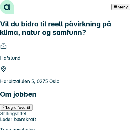
Hopp til innhold
Meny
Vil du bidra til reell påvirkning på
klima, natur og samfunn?
Hafslund
Harbitzalléen 5, 0275 Oslo
Om jobben
Lagre favoritt
Stillingstittel
Leder bærekraft
Type ansettelse