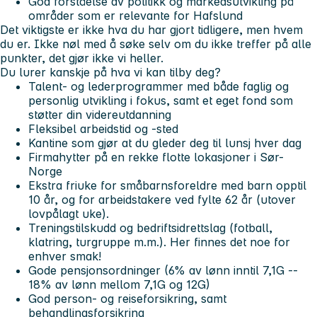
God forståelse av politikk og markedsutvikling på
områder som er relevante for Hafslund
Det viktigste er ikke hva du har gjort tidligere, men hvem
du er. Ikke nøl med å søke selv om du ikke treffer på alle
punkter, det gjør ikke vi heller.
Du
lurer kanskje på hva vi kan tilby deg?
Talent- og lederprogrammer med både faglig og
personlig utvikling i fokus, samt et eget fond som
støtter din videreutdanning
Fleksibel arbeidstid og -sted
Kantine som gjør at du gleder deg til lunsj hver dag
Firmahytter på en rekke flotte lokasjoner i Sør-
Norge
Ekstra friuke for småbarnsforeldre med barn opptil
10 år, og for arbeidstakere ved fylte 62 år (utover
lovpålagt uke).
Treningstilskudd og bedriftsidrettslag (fotball,
klatring, turgruppe m.m.). Her finnes det noe for
enhver smak!
Gode pensjonsordninger (6% av lønn inntil 7,1G --
18% av lønn mellom 7,1G og 12G)
God person- og reiseforsikring, samt
behandlingsforsikring