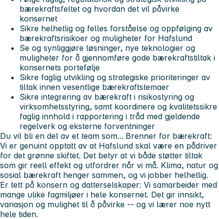
bærekraftsfeltet og hvordan det vil påvirke
konsernet
Sikre helhetlig og felles forståelse og oppfølging av
bærekraftsrisikoer og muligheter for Hafslund
Se og synliggjøre løsninger, nye teknologier og
muligheter for å gjennomføre gode bærekraftstiltak i
konsernets portefølje
Sikre faglig utvikling og strategiske prioriteringer av
tiltak innen vesentlige bærekraftstemaer
Sikre integrering av bærekraft i risikostyring og
virksomhetsstyring, samt koordinere og kvalitetssikre
faglig innhold i rapportering i tråd med gjeldende
regelverk og eksterne forventninger
Du vil bli en del av et team som... Brenner for bærekraft:
Vi er genuint opptatt av at Hafslund skal være en pådriver
for det grønne skiftet. Det betyr at vi både støtter tiltak
som gir reell effekt og utfordrer når vi må. Klima, natur og
sosial bærekraft henger sammen, og vi jobber helhetlig.
Er tett på konsern og datterselskaper:
Vi samarbeider med
mange ulike fagmiljøer i hele konsernet. Det gir innsikt,
variasjon og mulighet til å påvirke -- og vi lærer noe nytt
hele tiden.