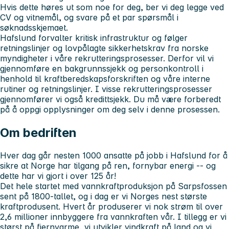
Hvis dette høres ut som noe for deg, ber vi deg legge ved
CV og vitnemål, og svare på et par spørsmål i
søknadsskjemaet.
Hafslund forvalter kritisk infrastruktur og følger
retningslinjer og lovpålagte sikkerhetskrav fra norske
myndigheter i våre rekrutteringsprosesser. Derfor vil vi
gjennomføre en bakgrunnssjekk og personkontroll i
henhold til kraftberedskapsforskriften og våre interne
rutiner og retningslinjer. I visse rekrutteringsprosesser
gjennomfører vi også kredittsjekk. Du må være forberedt
på å oppgi opplysninger om deg selv i denne prosessen.
Om bedriften
Hver dag går nesten 1000 ansatte på jobb i Hafslund for å
sikre at Norge har tilgang på ren, fornybar energi -- og
dette har vi gjort i over 125 år!
Det hele startet med vannkraftproduksjon på Sarpsfossen
sent på 1800-tallet, og i dag er vi Norges nest største
kraftprodusent. Hvert år produserer vi nok strøm til over
2,6 millioner innbyggere fra vannkraften vår. I tillegg er vi
størst på fjernvarme, vi utvikler vindkraft på land og vi