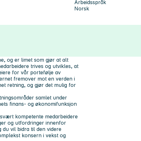
Arbeidsspråk
Norsk
, og er limet som gjør at alt
darbeidere trives og utvikles, at
 eiere for vår portefølje av
nsernet fremover mot en verden i
t retning, og gjør det mulig for
etningsområder samlet under
ets finans- og økonomifunksjon
e svært kompetente medarbeidere
er og utfordringer innenfor
du vil bidra til den videre
omplekst konsern i vekst og