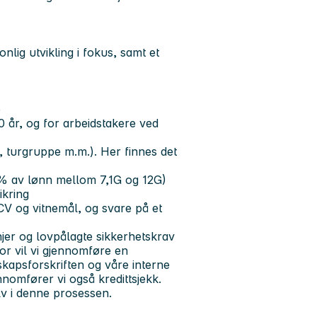
lig utvikling i fokus, samt et
e
0 år, og for arbeidstakere ved
ng, turgruppe m.m.). Her finnes det
8% av lønn mellom 7,1G og 12G)
ikring
CV og vitnemål, og svare på et
injer og lovpålagte sikkerhetskrav
or vil vi gjennomføre en
skapsforskriften og våre interne
ennomfører vi også kredittsjekk.
v i denne prosessen.