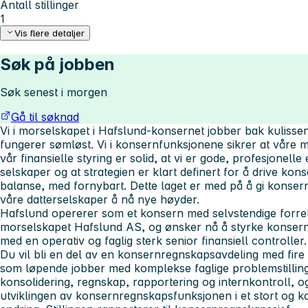
Antall stillinger
1
Vis flere detaljer
Søk på jobben
Søk senest i morgen
Gå til søknad
Vi i morselskapet i Hafslund-konsernet jobber bak kulissene
fungerer sømløst. Vi i konsernfunksjonene sikrer at våre me
vår finansielle styring er solid, at vi er gode, profesjonelle
selskaper og at strategien er klart definert for å drive ko
balanse, med fornybart. Dette laget er med på å gi konserne
våre datterselskaper å nå nye høyder.
Hafslund opererer som et konsern med selvstendige forr
morselskapet Hafslund AS, og ønsker nå å styrke konsern
med en operativ og faglig sterk senior finansiell controller.
Du vil bli en del av en konsernregnskapsavdeling med fir
som løpende jobber med komplekse faglige problemstilling
konsolidering, regnskap, rapportering og internkontroll, og 
utviklingen av konsernregnskapsfunksjonen i et stort og k