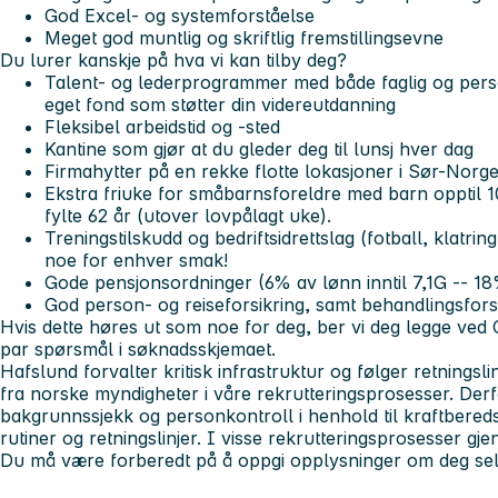
God Excel- og systemforståelse
Meget god muntlig og skriftlig fremstillingsevne
Du
lurer kanskje på hva vi kan tilby deg?
Talent- og lederprogrammer med både faglig og person
eget fond som støtter din videreutdanning
Fleksibel arbeidstid og -sted
Kantine som gjør at du gleder deg til lunsj hver dag
Firmahytter på en rekke flotte lokasjoner i Sør-Norg
Ekstra friuke for småbarnsforeldre med barn opptil 1
fylte 62 år (utover lovpålagt uke).
Treningstilskudd og bedriftsidrettslag (fotball, klatri
noe for enhver smak!
Gode pensjonsordninger (6% av lønn inntil 7,1G -- 1
God person- og reiseforsikring, samt behandlingsfors
Hvis dette høres ut som noe for deg, ber vi deg legge ved 
par spørsmål i søknadsskjemaet.
Hafslund forvalter kritisk infrastruktur og følger retningsl
fra norske myndigheter i våre rekrutteringsprosesser. Derf
bakgrunnssjekk og personkontroll i henhold til kraftbered
rutiner og retningslinjer. I visse rekrutteringsprosesser gj
Du må være forberedt på å oppgi opplysninger om deg sel