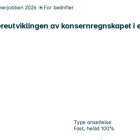
erjobben
2026
☀️
For bedrifter
dereutviklingen av konsernregnskapet i
Type ansettelse
Fast, heltid 100%