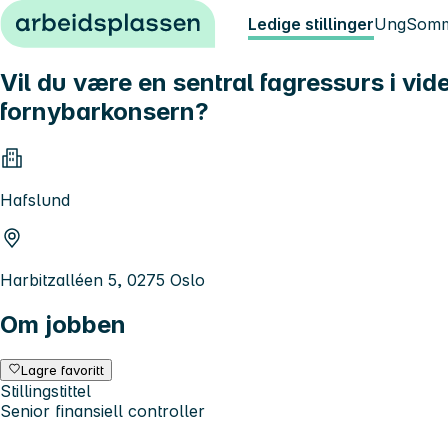
Hopp til innhold
Ledige stillinger
Ung
Somm
Vil du være en sentral fagressurs i vi
fornybarkonsern?
Hafslund
Harbitzalléen 5, 0275 Oslo
Om jobben
Lagre favoritt
Stillingstittel
Senior finansiell controller