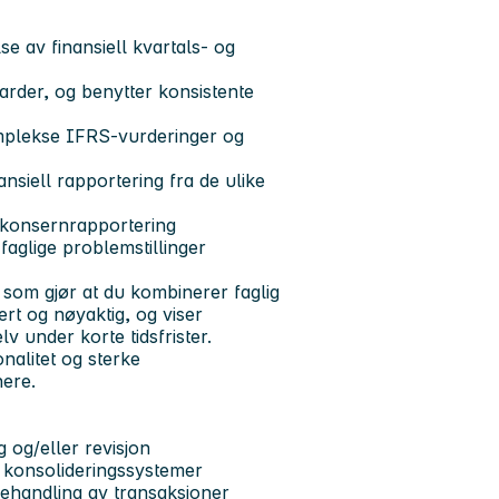
se av finansiell kvartals- og
darder, og benytter konsistente
omplekse IFRS-vurderinger og
ansiell rapportering fra de ulike
 konsernrapportering
faglige problemstillinger
r som gjør at du kombinerer faglig
rt og nøyaktig, og viser
v under korte tidsfrister.
nalitet og sterke
ere.
g og/eller revisjon
g konsolideringssystemer
handling av transaksjoner