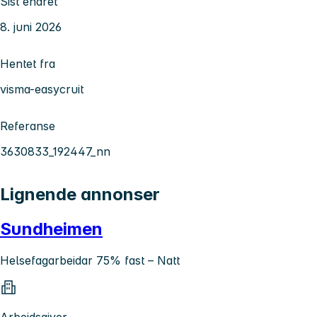
Sist endret
8. juni 2026
Hentet fra
visma-easycruit
Referanse
3630833_192447_nn
Lignende annonser
Sundheimen
Helsefagarbeidar 75% fast – Natt