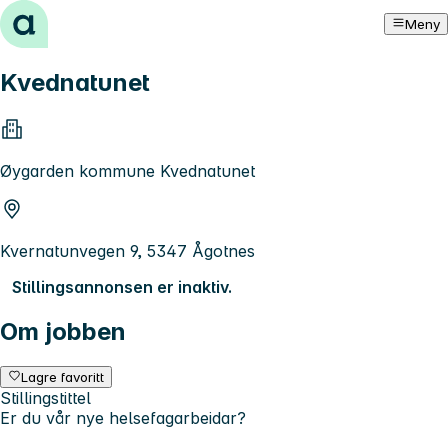
Hopp til innhold
Meny
Kvednatunet
Øygarden kommune Kvednatunet
Kvernatunvegen 9, 5347 Ågotnes
Stillingsannonsen er inaktiv.
Om jobben
Lagre favoritt
Stillingstittel
Er du vår nye helsefagarbeidar?