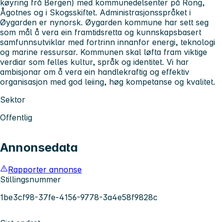
køyring frå Bergen) med kommunedelsenter på Rong,
Ågotnes og i Skogsskiftet. Administrasjonsspråket i
Øygarden er nynorsk. Øygarden kommune har sett seg
som mål å vera ein framtidsretta og kunnskapsbasert
samfunnsutviklar med fortrinn innanfor energi, teknologi
og marine ressursar. Kommunen skal løfta fram viktige
verdiar som felles kultur, språk og identitet. Vi har
ambisjonar om å vera ein handlekraftig og effektiv
organisasjon med god leiing, høg kompetanse og kvalitet.
Sektor
Offentlig
Annonsedata
Rapporter annonse
Stillingsnummer
1be3cf98-37fe-4156-9778-3a4e58f9828c