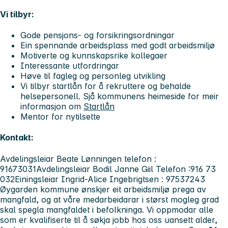
Vi tilbyr:
Gode pensjons- og forsikringsordningar
Ein spennande arbeidsplass med godt arbeidsmiljø
Motiverte og kunnskapsrike kollegaer
Interessante utfordringar
Høve til fagleg og personleg utvikling
Vi tilbyr startlån for å rekruttere og behalde
helsepersonell. Sjå kommunens heimeside for meir
informasjon om
Startlån
Mentor for nytilsette
Kontakt:
Avdelingsleiar Beate Lønningen telefon :
91673031
Avdelingsleiar Bodil Janne Giil Telefon :916 73
032
Einingsleiar Ingrid-Alice Ingebrigtsen : 97537243
Øygarden kommune ønskjer eit arbeidsmiljø prega av
mangfald, og at våre medarbeidarar i størst mogleg grad
skal spegla mangfaldet i befolkninga. Vi oppmodar alle
som er kvalifiserte til å søkja jobb hos oss uansett alder,