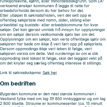
funksjonsevne, kjønn, eller minoritetsbakgrunn. Som IA-
verksemd ønskjer kommunen å leggja til rette for
arbeidsforholda dersom du har behov for det.
Etter utløpet til søknadsfristen, vert det sett opp ei
offentleg søkjarliste med namn, alder, stilling eller
yrkestittel og bustads- eller arbeidskommune for kvar
søkjar. Det kan gjerast unntak frå innsyn for opplysningar
om ein søkjar dersom vedkomande sjølv ber om det.
Opplysningar om ein søkjar, kan verta offentlege sjølv om
søkjaren har bede om ikkje å vert ført opp på søkjarlista.
Dersom oppmodinga ikkje vert teken til følgje, vert
søkjaren varsla om dette. Ved vurderinga av om ei slik
oppmoding skal takast til følgje, skal det leggjast vekt på
om det knyter seg særleg offentleg interesse til stillinga.
Link til søknadsskjema:
Søk her
Om bedriften
Øygarden kommune er den nest største kommunen i
Vestland fylke med om lag 39 850 innbyggjarar og om lag
2 800 tilsette. Straume er kommunesenter (ca. 15 minutt