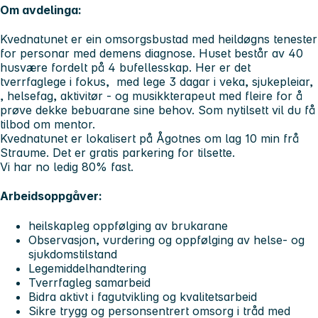
Om avdelinga:
Kvednatunet er ein omsorgsbustad med heildøgns tenester
for personar med demens diagnose. Huset består av 40
husvære fordelt på 4 bufellesskap. Her er det
tverrfaglege i fokus, med lege 3 dagar i veka, sjukepleiar,
, helsefag, aktivitør - og musikkterapeut med fleire for å
prøve dekke bebuarane sine behov. Som nytilsett vil du få
tilbod om mentor.
Kvednatunet er lokalisert på Ågotnes om lag 10 min frå
Straume. Det er gratis parkering for tilsette.
Vi har no ledig 80% fast.
Arbeidsoppgåver:
heilskapleg oppfølging av brukarane
Observasjon, vurdering og oppfølging av helse- og
sjukdomstilstand
Legemiddelhandtering
Tverrfagleg samarbeid
Bidra aktivt i fagutvikling og kvalitetsarbeid
Sikre trygg og personsentrert omsorg i tråd med