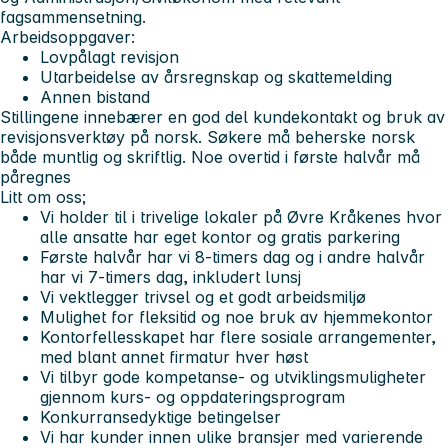
fagsammensetning.
Arbeidsoppgaver:
Lovpålagt revisjon
Utarbeidelse av årsregnskap og skattemelding
Annen bistand
Stillingene innebærer en god del kundekontakt og bruk av
revisjonsverktøy på norsk. Søkere må beherske norsk
både muntlig og skriftlig. Noe overtid i første halvår må
påregnes
Litt om oss;
Vi holder til i trivelige lokaler på Øvre Kråkenes hvor
alle ansatte har eget kontor og gratis parkering
Første halvår har vi 8-timers dag og i andre halvår
har vi 7-timers dag, inkludert lunsj
Vi vektlegger trivsel og et godt arbeidsmiljø
Mulighet for fleksitid og noe bruk av hjemmekontor
Kontorfellesskapet har flere sosiale arrangementer,
med blant annet firmatur hver høst
Vi tilbyr gode kompetanse- og utviklingsmuligheter
gjennom kurs- og oppdateringsprogram
Konkurransedyktige betingelser
Vi har kunder innen ulike bransjer med varierende