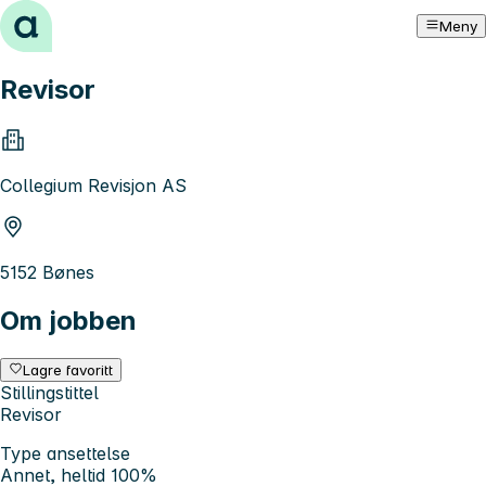
Hopp til innhold
Meny
Revisor
Collegium Revisjon AS
5152 Bønes
Om jobben
Lagre favoritt
Stillingstittel
Revisor
Type ansettelse
Annet, heltid 100%