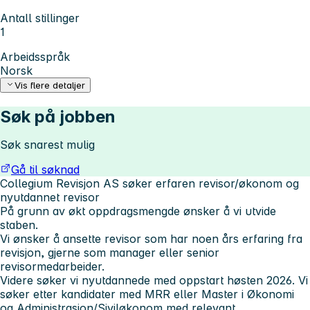
Antall stillinger
1
Arbeidsspråk
Norsk
Vis flere detaljer
Søk på jobben
Søk snarest mulig
Gå til søknad
Collegium Revisjon AS søker erfaren revisor/økonom og
nyutdannet revisor
På grunn av økt oppdragsmengde ønsker å vi utvide
staben.
Vi ønsker å ansette revisor som har noen års erfaring fra
revisjon, gjerne som manager eller senior
revisormedarbeider.
Videre søker vi nyutdannede med oppstart høsten 2026. Vi
søker etter kandidater med MRR eller Master i Økonomi
og Administrasjon/Siviløkonom med relevant