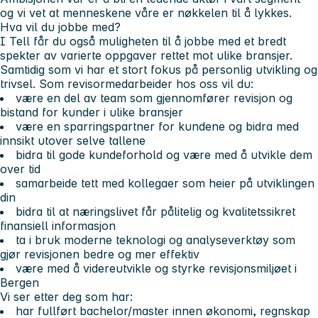
og vi vet at menneskene våre er nøkkelen til å lykkes.
Hva vil du jobbe med?
I Tell får du også muligheten til å jobbe med et bredt
spekter av varierte oppgaver rettet mot ulike bransjer.
Samtidig som vi har et stort fokus på personlig utvikling og
trivsel. Som revisormedarbeider hos oss vil du:
være en del av team som gjennomfører revisjon og
bistand for kunder i ulike bransjer
være en sparringspartner for kundene og bidra med
innsikt utover selve tallene
bidra til gode kundeforhold og være med å utvikle dem
over tid
samarbeide tett med kollegaer som heier på utviklingen
din
bidra til at næringslivet får pålitelig og kvalitetssikret
finansiell informasjon
ta i bruk moderne teknologi og analyseverktøy som
gjør revisjonen bedre og mer effektiv
være med å videreutvikle og styrke revisjonsmiljøet i
Bergen
Vi ser etter deg som har:
har fullført bachelor/master innen økonomi, regnskap