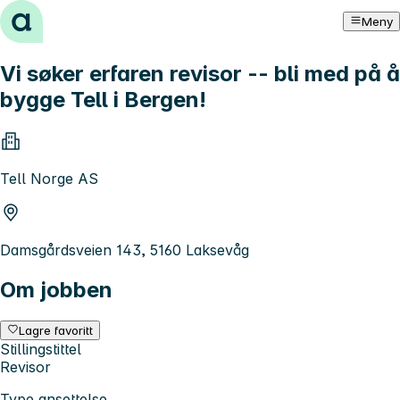
Hopp til innhold
Meny
Vi søker erfaren revisor -- bli med på å
bygge Tell i Bergen!
Tell Norge AS
Damsgårdsveien 143, 5160 Laksevåg
Om jobben
Lagre favoritt
Stillingstittel
Revisor
Type ansettelse