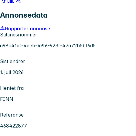
Annonsedata
Rapporter annonse
Stillingsnummer
a98c41af-4eeb-49f6-923f-47a72b5bf6d5
Sist endret
1. juli 2026
Hentet fra
FINN
Referanse
468422877