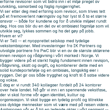
erfarne revisorer som vil bidra inn i et miljø preget av
utvikling, samarbeid og faglig nysgjerrighet.
Vi ser etter deg med erfaring som revisor, som trives tett
på et fremoverlent næringsliv og har lyst til å ta et større
ansvar -- både for kundene og for å utvikle miljøet rundt
deg. Hos oss blir du en del av et ambisiøst fagmiljø som vil
utvikle seg, lykkes sammen og ha det gøy på jobb.
Hvem er vi?
Vi er Tell -- et nyopprettet selskap med tydelige
vekstambisjoner. Med investeringer fra IK Partners og
utvalgte partnere fra PwC blir vi en av de største aktørene
innen revisjon og rådgivning i vårt marked i Norge. Vi
bygger videre på et sterkt faglig fundament innen revisjon,
rådgivning, skatt og avgift, og kombinerer dette med en
solid kundeportefølje og en ambisiøs, langsiktig eier i
ryggen. Det gir oss både trygghet og kraft til å satse videre
og vokse.
I dag er vi rundt 340 kollegaer fordelt på 24 kontorer
over hele landet. Nå går vi inn i en spennende vekstfase,
der vi skal forme vår egen identitet, kultur og
organisasjon. Vi skal bygge en tydelig profil og tiltrekke
oss dyktige mennesker som vil være med på reisen videre.
Ambisjonen vår er å bli en ledende aktør i vårt segment --