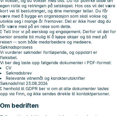
Vi vokser, og du vokser med oss. Du får påvirke både din
egen rolle og retningen på selskapet. Hos oss vil det være
kort vei til beslutninger, og dine meninger teller. Du får
være med å bygge en organisasjon som skal vokse og
utvikle seg i mange år fremover. Det er ikke hver dag du
får være med på en reise som dette.
I Tell tror vi på eierskap og engasjement. Derfor vil det for
senior ansatte bli mulig til å kjøpe aksjer og bli med på
reisen -- som både medarbeidere og medeiere.
Søknadsprosess
Vi vurderer søknader fortløpende
, og oppstart er
fleksibel.
Vi ber deg laste opp følgende dokumenter i PDF-format:
CV
Søknadsbrev
Relevante vitnemål og karakterutskrifter
Søknadsfrist 23.08.2026
I henhold til GDPR ber vi om at alle dokumenter lastes
opp via Finn, og ikke sendes direkte til kontaktpersoner.
Om bedriften