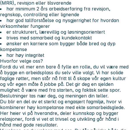
(MRR), revisjon eller tilsvarende
har minimum 2 års arbeidserfaring fra revisjon,
regnskap, controlling eller lignende
har god tallforståelse og nysgjerrighet for hvordan
virksomheter fungerer
er strukturert, lærevillig og løsningsorientert
trives med samarbeid og kundekontakt
ønsker en karriere som bygger både bred og dyp
kompetanse
har høy integritet
Hvorfor velge oss?
Fordi du vil mer enn bare å fylle en rolle, du vil være med
å bygge en arbeidsplass du selv ville valgt. Vi har solide
faglige røtter, men står nå fritt til å skape vår egen kultur
og vår egen måte å jobbe på. Det gir deg en sjelden
mulighet: å være med fra starten, og faktisk sette spor.
Beslutninger tas nær deg, og meningen din teller.
Du blir en del av et sterkt og engasjert fagmiljø, hvor vi
kombinerer høy kompetanse med ekte samarbeidsglede.
Her heier vi på hverandre, deler kunnskap og bygger
relasjoner, fordi vi vet at trivsel og utvikling går hånd i
hånd med gode resultater.