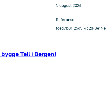
1. august 2026
Referanse
fcea7b01-25a5-4c2d-8e1f-
å bygge Tell i Bergen!