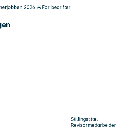
erjobben
2026
☀️
For bedrifter
gen
Stillingstittel
Revisormedarbeider