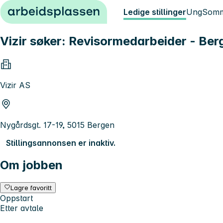
Hopp til innhold
Ledige stillinger
Ung
Somm
Vizir søker: Revisormedarbeider - Ber
Vizir AS
Nygårdsgt. 17-19, 5015 Bergen
Stillingsannonsen er inaktiv.
Om jobben
Lagre favoritt
Oppstart
Etter avtale