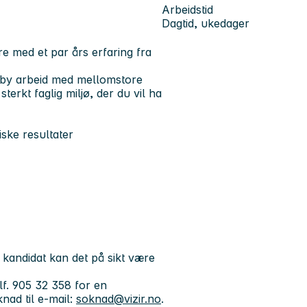
Arbeidstid
Dagtid, ukedager
e med et par års erfaring fra
tilby arbeid med mellomstore
sterkt faglig miljø, der du vil ha
ke resultater
 kandidat kan det på sikt være
lf. 905 32 358 for en
nad til e-mail:
soknad@vizir.no
.