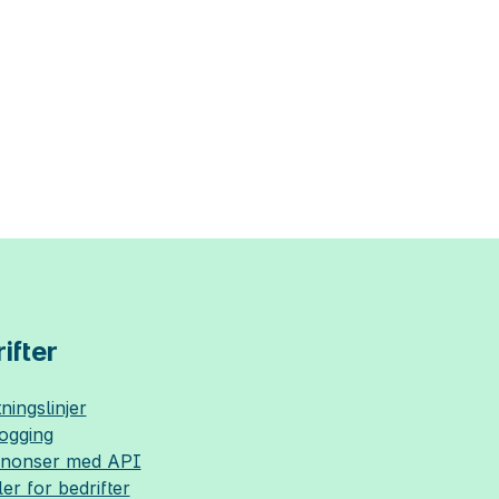
ifter
ningslinjer
logging
nnonser med API
ler for bedrifter