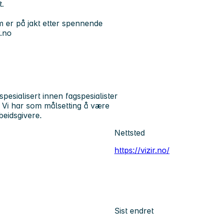
t.
m er på jakt etter spennende
r.no
pesialisert innen fagspesialister
. Vi har som målsetting å være
beidsgivere.
Nettsted
https://vizir.no/
Sist endret