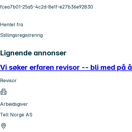
fcea7b01-25a5-4c2d-8e1f-e27b36e92830
Hentet fra
Stillingsregistrering
Lignende annonser
Vi søker erfaren revisor -- bli med på 
Revisor
Arbeidsgiver
Tell Norge AS