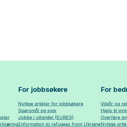
For jobbsøkere
For bedr
Nyttige artikler for jobbsøkere
Vilkår og ret
Spørsmål og svar
Hjelp til inn
sler
Jobbe i utlandet (EURES)
Overføre a
erklæring
Information to refugees from Ukraine
Nyttige artik