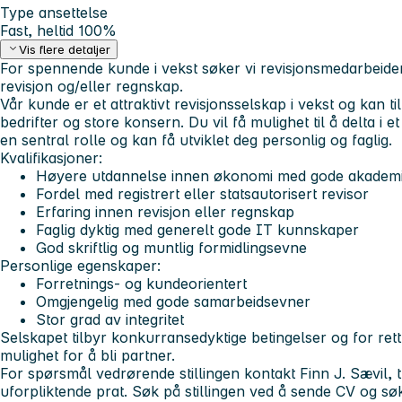
Type ansettelse
Fast, heltid 100%
Vis flere detaljer
For spennende kunde i vekst søker vi revisjonsmedarbeider
revisjon og/eller regnskap.
Vår kunde er et attraktivt revisjonsselskap i vekst og kan 
bedrifter og store konsern. Du vil få mulighet til å delta i et 
en sentral rolle og kan få utviklet deg personlig og faglig.
Kvalifikasjoner:
Høyere utdannelse innen økonomi med gode akademis
Fordel med registrert eller statsautorisert revisor
Erfaring innen revisjon eller regnskap
Faglig dyktig med generelt gode IT kunnskaper
God skriftlig og muntlig formidlingsevne
Personlige egenskaper:
Forretnings- og kundeorientert
Omgjengelig med gode samarbeidsevner
Stor grad av integritet
Selskapet tilbyr konkurransedyktige betingelser og for rett
mulighet for å bli partner.
For spørsmål vedrørende stillingen kontakt Finn J. Sævil, t
uforpliktende prat. Søk på stillingen ved å sende CV og søk