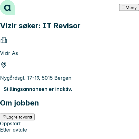
Hopp til innhold
Meny
Vizir søker: IT Revisor
Vizir As
Nygårdsgt. 17-19, 5015 Bergen
Stillingsannonsen er inaktiv.
Om jobben
Lagre favoritt
Oppstart
Etter avtale