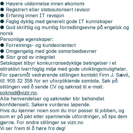
● Høyere utdannelse innen økonomi
● Registrert eller statsautorisert revisor
● Erfaring innen IT revisjon
● Faglig dyktig med generelt gode IT kunnskaper
● God skriftlig og muntlig formidlingsevne på engelsk og
norsk
Personlige egenskaper:
● Forretnings- og kundeorientert
● Omgjengelig med gode samarbeidsevner
● Stor grad av integritet
Selskapet tilbyr konkurransedyktige betingelser i et
attraktivt tverrfaglig miljø med gode utviklingsmuligheter.
For spørsmål vedrørende stillingen kontakt Finn J. Sævil,
tlf. 905 32 358 for en uforpliktende samtale. Søk på
stillingen ved å sende CV og søknad til e-mail:
soknad@vizir.no
.
Alle henvendelser og søknader blir behandlet
konfidensielt. Søkere vurderes løpende.
Hvis du kjenner noen som du tror passer til jobben, og
som er på jakt etter spennende utfordringer, så tips dem
gjerne. For andre stillinger se vizir.no
Vi ser frem til å høre fra deg!