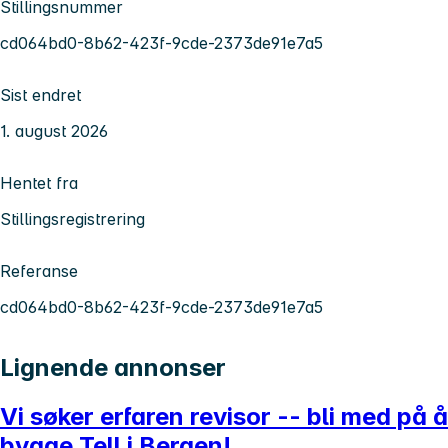
Stillingsnummer
cd064bd0-8b62-423f-9cde-2373de91e7a5
Sist endret
1. august 2026
Hentet fra
Stillingsregistrering
Referanse
cd064bd0-8b62-423f-9cde-2373de91e7a5
Lignende annonser
Vi søker erfaren revisor -- bli med på å
bygge Tell i Bergen!