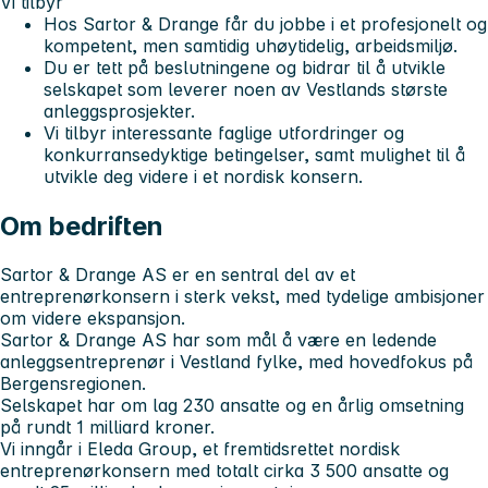
Vi tilbyr
Hos Sartor & Drange får du jobbe i et profesjonelt og
kompetent, men samtidig uhøytidelig, arbeidsmiljø.
Du er tett på beslutningene og bidrar til å utvikle
selskapet som leverer noen av Vestlands største
anleggsprosjekter.
Vi tilbyr interessante faglige utfordringer og
konkurransedyktige betingelser, samt mulighet til å
utvikle deg videre i et nordisk konsern.
Om bedriften
Sartor & Drange AS er en sentral del av et
entreprenørkonsern i sterk vekst, med tydelige ambisjoner
om videre ekspansjon.
Sartor & Drange AS har som mål å være en ledende
anleggsentreprenør i Vestland fylke, med hovedfokus på
Bergensregionen.
Selskapet har om lag 230 ansatte og en årlig omsetning
på rundt 1 milliard kroner.
Vi inngår i Eleda Group, et fremtidsrettet nordisk
entreprenørkonsern med totalt cirka 3 500 ansatte og