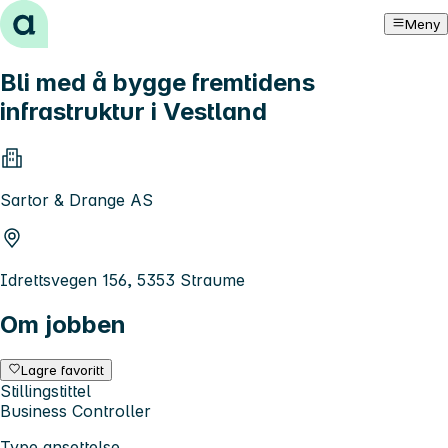
Hopp til innhold
Meny
Bli med å bygge fremtidens
infrastruktur i Vestland
Sartor & Drange AS
Idrettsvegen 156, 5353 Straume
Om jobben
Lagre favoritt
Stillingstittel
Business Controller
Type ansettelse