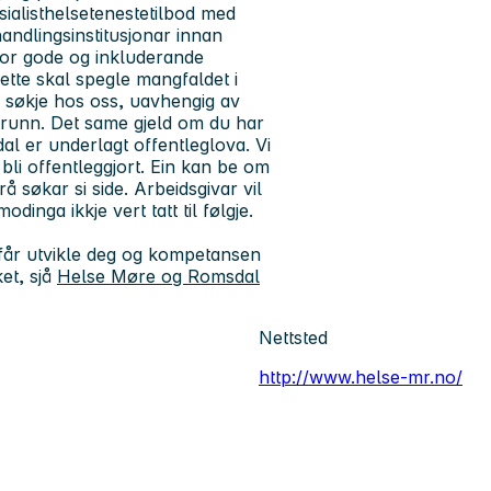
sialisthelsetenestetilbod med
handlingsinstitusjonar innan
 for gode og inkluderande
sette skal spegle mangfaldet i
 å søkje hos oss, uavhengig av
grunn. Det same gjeld om du har
al er underlagt offentleglova. Vi
n bli offentleggjort. Ein kan be om
å søkar si side. Arbeidsgivar vil
nga ikkje vert tatt til følgje.
 du får utvikle deg og kompetansen
et, sjå
Helse Møre og Romsdal
Nettsted
http://www.helse-mr.no/