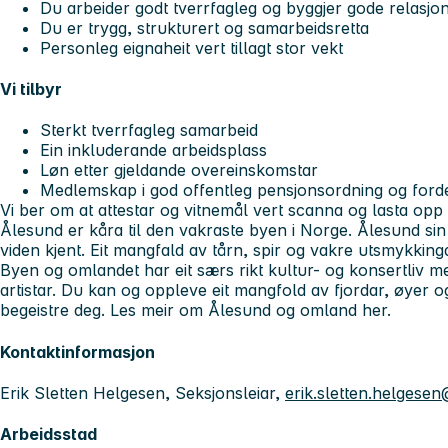
Du arbeider godt tverrfagleg og byggjer gode relasjo
Du er trygg, strukturert og samarbeidsretta
Personleg eignaheit vert tillagt stor vekt
Vi tilbyr
Sterkt tverrfagleg samarbeid
Ein inkluderande arbeidsplass
Løn etter gjeldande overeinskomstar
Medlemskap i god offentleg pensjonsordning og fordel
Vi ber om at attestar og vitnemål vert scanna og lasta opp 
Ålesund er kåra til den vakraste byen i Norge. Ålesund sin
viden kjent. Eit mangfald av tårn, spir og vakre utsmykking
Byen og omlandet har eit særs rikt kultur- og konsertliv m
artistar. Du kan og oppleve eit mangfold av fjordar, øyer o
begeistre deg.
Les meir om Ålesund og omland her.
Kontaktinformasjon
Erik Sletten Helgesen, Seksjonsleiar,
erik.sletten.helgese
Arbeidsstad