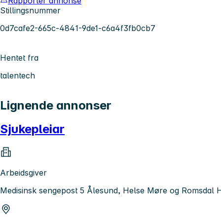
Rapporter annonse
Stillingsnummer
0d7cafe2-665c-4841-9de1-c6a4f3fb0cb7
Hentet fra
talentech
Lignende annonser
Sjukepleiar
Arbeidsgiver
Medisinsk sengepost 5 Ålesund, Helse Møre og Romsdal 