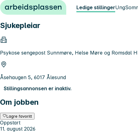
Hopp til innhold
Ledige stillinger
Ung
Somm
Sjukepleiar
Psykose sengepost Sunnmøre, Helse Møre og Romsdal H
Åsehaugen 5, 6017 Ålesund
Stillingsannonsen er inaktiv.
Om jobben
Lagre favoritt
Oppstart
11. august 2026