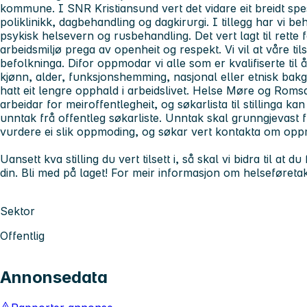
kommune. I SNR Kristiansund vert det vidare eit breidt spe
poliklinikk, dagbehandling og dagkirurgi. I tillegg har vi be
psykisk helsevern og rusbehandling. Det vert lagt til rette
arbeidsmiljø prega av openheit og respekt. Vi vil at våre til
befolkninga. Difor oppmodar vi alle som er kvalifiserte til
kjønn, alder, funksjonshemming, nasjonal eller etnisk bak
hatt eit lengre opphald i arbeidslivet. Helse Møre og Romsd
arbeidar for meiroffentlegheit, og søkarlista til stillinga ka
unntak frå offentleg søkarliste. Unntak skal grunngjevast fr
vurdere ei slik oppmoding, og søkar vert kontakta om oppmodi
Uansett kva stilling du vert tilsett i, så skal vi bidra til at
din. Bli med på laget! For meir informasjon om helseføretak
Sektor
Offentlig
Annonsedata