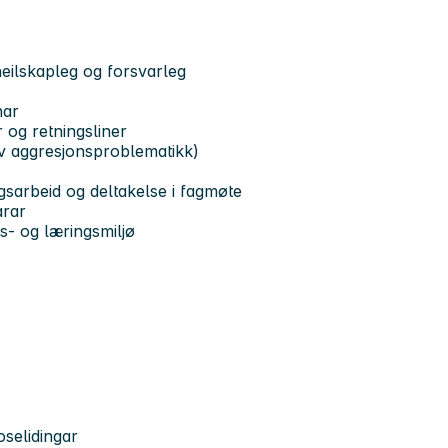
 heilskapleg og forsvarleg
nar
 og retningsliner
av aggresjonsproblematikk)
ingsarbeid og deltakelse i fagmøte
arar
ds- og læringsmiljø
selidingar