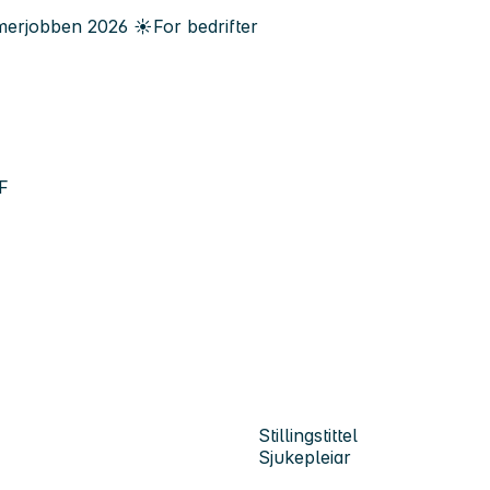
erjobben
2026
☀️
For bedrifter
F
Stillingstittel
Sjukepleiar