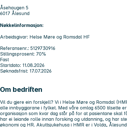
Åsehaugen 5
6017 Ålesund
Nøkkelinformasjon:
Arbeidsgivar: Helse Møre og Romsdal HF
Referansenr.: 5129730916
Stillingsprosent: 70%
Fast
Startdato: 11.08.2026
Søknadsfrist: 17.07.2026
Om bedriften
Vil du gjere ein forskjell? Vi i Helse Møre og Romsdal (HMR)
alle innbyggjarane i fylket. Med våre omlag 6500 tilsette 
organisasjon som kvar dag står på for at pasientane skal f
har ei leiande rolle innan forsking og utdanning, og har sterk
økonomi og HR. Akuttsjukehusa i HMR er i Volda, Ålesund,