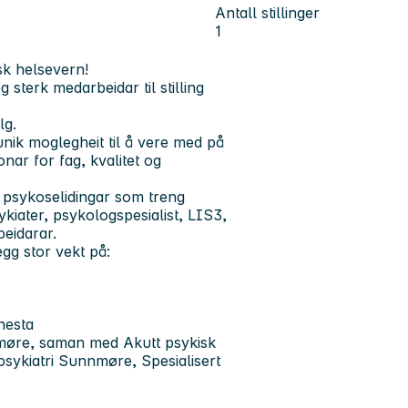
Antall stillinger
1
sk helsevern!
terk medarbeidar til stilling
lg.
nik moglegheit til å vere med på
nar for fag, kvalitet og
 psykoselidingar som treng
kiater, psykologspesialist, LIS3,
beidarar.
gg stor vekt på:
nesta
nnmøre, saman med Akutt psykisk
sykiatri Sunnmøre, Spesialisert