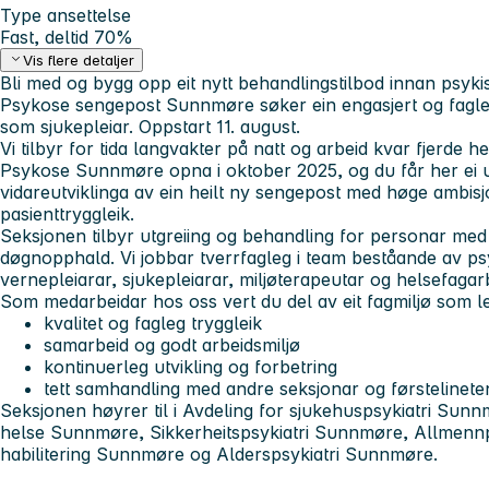
Type ansettelse
Fast, deltid 70%
Vis flere detaljer
Bli med og bygg opp eit nytt behandlingstilbod innan psyki
Psykose sengepost Sunnmøre søker ein engasjert og fagleg s
som sjukepleiar. Oppstart 11. august.
Vi tilbyr for tida langvakter på natt og arbeid kvar fjerde he
Psykose Sunnmøre opna i oktober 2025, og du får her ei u
vidareutviklinga av ein heilt ny sengepost med høge ambisjo
pasienttryggleik.
Seksjonen tilbyr utgreiing og behandling for personar med
døgnopphald. Vi jobbar tverrfagleg i team beståande av psy
vernepleiarar, sjukepleiarar, miljøterapeutar og helsefagar
Som medarbeidar hos oss vert du del av eit fagmiljø som le
kvalitet og fagleg tryggleik
samarbeid og godt arbeidsmiljø
kontinuerleg utvikling og forbetring
tett samhandling med andre seksjonar og førstelinete
Seksjonen høyrer til i Avdeling for sjukehuspsykiatri Su
helse Sunnmøre, Sikkerheitspsykiatri Sunnmøre, Allmennp
habilitering Sunnmøre og Alderspsykiatri Sunnmøre.