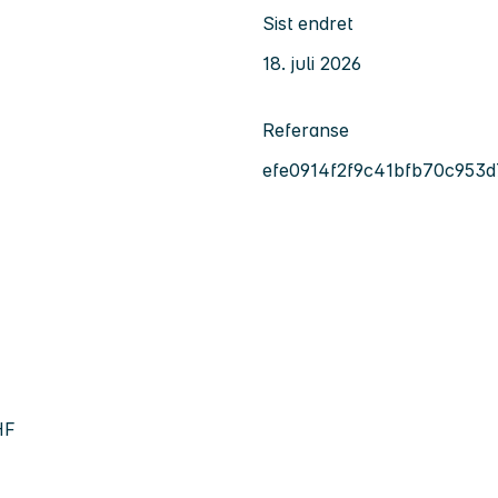
Sist endret
18. juli 2026
Referanse
efe0914f2f9c41bfb70c953
HF