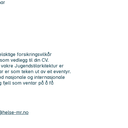
nar
aktige forsikringsvilkår
som vedlegg til din CV.
 vakre Jugendstilarkitektur er
ar er som teken ut av eit eventyr.
ed nasjonale og internasjonale
g fjell som ventar på å få
n@helse-mr.no