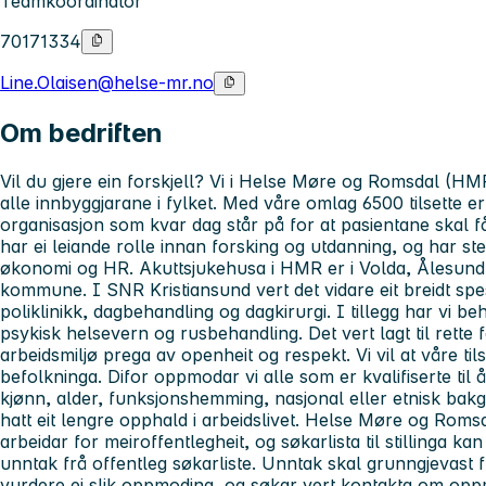
Teamkoordinator
70171334
Line.Olaisen@helse-mr.no
Om bedriften
Vil du gjere ein forskjell? Vi i Helse Møre og Romsdal (HMR)
alle innbyggjarane i fylket. Med våre omlag 6500 tilsette 
organisasjon som kvar dag står på for at pasientane skal f
har ei leiande rolle innan forsking og utdanning, og har sterk
økonomi og HR. Akuttsjukehusa i HMR er i Volda, Ålesund,
kommune. I SNR Kristiansund vert det vidare eit breidt spe
poliklinikk, dagbehandling og dagkirurgi. I tillegg har vi be
psykisk helsevern og rusbehandling. Det vert lagt til rette
arbeidsmiljø prega av openheit og respekt. Vi vil at våre til
befolkninga. Difor oppmodar vi alle som er kvalifiserte til
kjønn, alder, funksjonshemming, nasjonal eller etnisk bak
hatt eit lengre opphald i arbeidslivet. Helse Møre og Romsd
arbeidar for meiroffentlegheit, og søkarlista til stillinga ka
unntak frå offentleg søkarliste. Unntak skal grunngjevast fr
vurdere ei slik oppmoding, og søkar vert kontakta om oppmodi