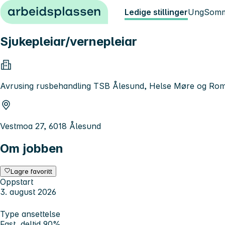
Hopp til innhold
Ledige stillinger
Ung
Somm
Sjukepleiar/vernepleiar
Avrusing rusbehandling TSB Ålesund, Helse Møre og Ro
Vestmoa 27, 6018 Ålesund
Om jobben
Lagre favoritt
Oppstart
3. august 2026
Type ansettelse
Fast, deltid 90%