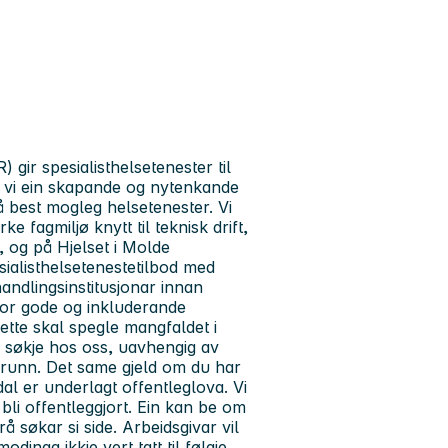
 gir spesialisthelsetenester til
er vi ein skapande og nytenkande
å best mogleg helsetenester. Vi
e fagmiljø knytt til teknisk drift,
 og på Hjelset i Molde
sialisthelsetenestetilbod med
handlingsinstitusjonar innan
 for gode og inkluderande
sette skal spegle mangfaldet i
 å søkje hos oss, uavhengig av
grunn. Det same gjeld om du har
al er underlagt offentleglova. Vi
n bli offentleggjort. Ein kan be om
å søkar si side. Arbeidsgivar vil
nga ikkje vert tatt til følgje.