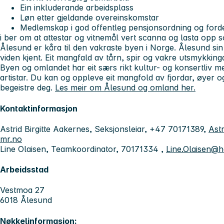
Ein inkluderande arbeidsplass
Løn etter gjeldande overeinskomstar
Medlemskap i god offentleg pensjonsordning og fordel
i ber om at attestar og vitnemål vert scanna og lasta opp s
Ålesund er kåra til den vakraste byen i Norge. Ålesund sin
viden kjent. Eit mangfald av tårn, spir og vakre utsmykking
Byen og omlandet har eit særs rikt kultur- og konsertliv m
artistar. Du kan og oppleve eit mangfold av fjordar, øyer o
begeistre deg.
Les meir om Ålesund og omland her.
Kontaktinformasjon
Astrid Birgitte Aakernes, Seksjonsleiar, +47 70171389,
Astr
mr.no
Line Olaisen, Teamkoordinator, 70171334 ,
Line.Olaisen@h
Arbeidsstad
Vestmoa 27
6018 Ålesund
Nøkkelinformasjon: