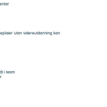
entar
eplaier utan videreutdanning kan
dt i team
r