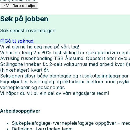
Vis flere detaljer
Søk på jobben
Søk senest i overmorgen
Gå til søknad
Vi vil gjerne ha deg med på vårt lag!
Vi har no ledig 2 x 90% fast stilling for sjukepleiar/verne
Avrusing rusbehandling TSB Ålesund. Oppstart etter avtal
Stillingane inneber f.t. 2-delt vaktturnus med arbeid kvar f
(hinkehelger) kvart år.
Seksjonen tilbyr både planlagde og rusakutte innleggingar
Fagmiljøet er tverrfagleg og inkluderar mellom anna psykiat
vernepleiarar og sosionomar.
Vi håpar du vil bli ein del av vårt engasjerte team!
Arbeidsoppgåver
Sjukepleiefaglege-/vernepleiefaglege oppgåver - me
Deltaking i tverrfagleg team