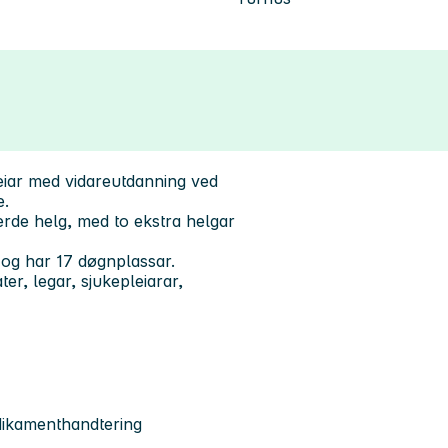
pleiar med vidareutdanning ved
e.
jerde helg, med to ekstra helgar
 og har 17 døgnplassar.
er, legar, sjukepleiarar,
dikamenthandtering