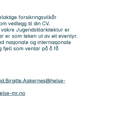
aktige forsikringsvilkår
om vedlegg til din CV.
 vakre Jugendstilarkitektur er
ar er som teken ut av eit eventyr.
ed nasjonale og internasjonale
g fjell som ventar på å få
id.Birgitte.Aakernes@helse-
else-mr.no