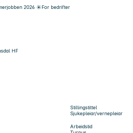
erjobben
2026
☀️
For bedrifter
msdal HF
Stillingstittel
Sjukepleiar/vernepleiar
Arbeidstid
Turnus