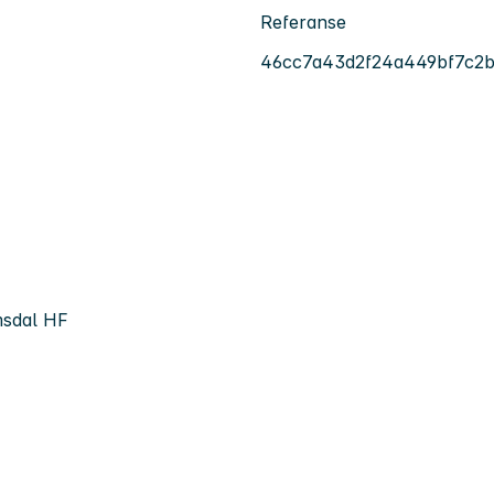
Referanse
46cc7a43d2f24a449bf7c2
msdal HF