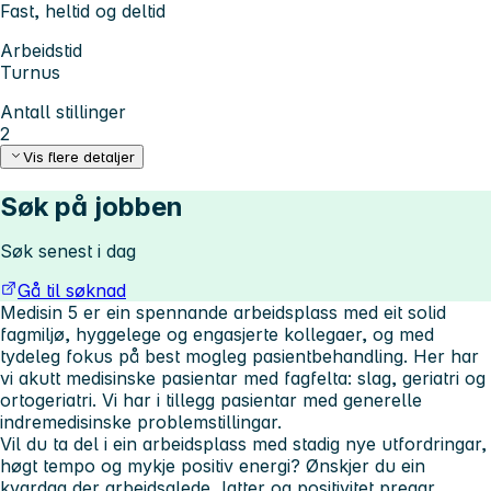
Fast, heltid og deltid
Arbeidstid
Turnus
Antall stillinger
2
Vis flere detaljer
Søk på jobben
Søk senest i dag
Gå til søknad
Medisin 5 er ein spennande arbeidsplass med eit solid
fagmiljø, hyggelege og engasjerte kollegaer, og med
tydeleg fokus på best mogleg pasientbehandling. Her har
vi akutt medisinske pasientar med fagfelta: slag, geriatri og
ortogeriatri. Vi har i tillegg pasientar med generelle
indremedisinske problemstillingar.
Vil du ta del i ein arbeidsplass med stadig nye utfordringar,
høgt tempo og mykje positiv energi? Ønskjer du ein
kvardag der arbeidsglede, latter og positivitet pregar