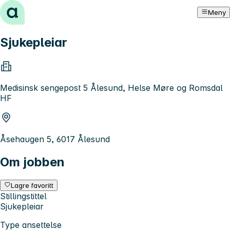
Hopp til innhold
Meny
Sjukepleiar
Medisinsk sengepost 5 Ålesund, Helse Møre og Romsdal
HF
Åsehaugen 5, 6017 Ålesund
Om jobben
Lagre favoritt
Stillingstittel
Sjukepleiar
Type ansettelse