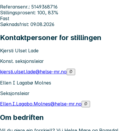
Referansenr.: 5149368716
Stillingsprosent: 100, 83%
Fast
Søknadsfrist: 09.08.2026
Kontaktpersoner for stillingen
Kjersti Ulset Lade
Konst. seksjonsleiar
kjersti.ulset.lade@helse-mr.no
Ellen I Lagabø Molnes
Seksjonsleiar
Ellen.I.Lagabo.Molnes@helse-mr.no
Om bedriften
Vil du gjere ein forskjell? Vi i Helse Møre og Romsdal