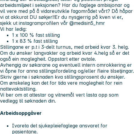
arbeidsmiljøet i seksjonen? Har du faglege ambisjonar og
vil vere med på å vidareutvikle fagområdet vårt? Då håpar
vi at akkurat DU søkjer!!
Er du nysgjerrig på kven vi er,
sjekk ut instagramprofilen vår @medisin5_hmr
Vi har ledig:
1 x 100 % fast stilling
1 x 83 % fast stilling
Stillingane er p.t i 3-delt turnus, med arbeid kvar 3. helg.
Om du ønsker langvakter og arbeid kvar 4.helg så er det
også ein moglegheit. Oppstart etter avtale.
Avhengig av søkarane og eventuell intern omrokkering er
vi åpne for anna stillingsfordeling og/eller fleire tilsetjingar.
Skriv gjerne i søknaden kva stillingsprosent du ønskjer.
Om ønskeleg kan det for tida vere moglegheit for rein
nattevaktstilling.
Vi ber om at attestar og vitnemål vert lasta opp som
vedlegg til søknaden din.
Arbeidsoppgåver
Ivareta det sjukepleiefaglege ansvaret for
pasientane.