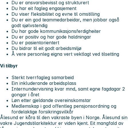
Du er ansvarsbevisst og strukturert
Du har eit fagleg engasjement
Du viser fleksibilitet og evne til omstilling
Du er ein god teammedarbeidar, men jobbar også
godt sjølvstendig
Du har gode kommunikasjonsferdigheiter
Du er positiv og har gode haldningar
Du er pasientorientert
Du bidrar til eit godt arbeidsmiljø
Å vere personleg eigna vert vektlagt ved tilsetting
Vi tilbyr
Sterkt tverrfagleg samarbeid
Ein inkluderande arbeidsplass
Internundervisning kvar mnd, samt egne fagdagar 2
gongar i året
Løn etter gjeldande overeinskomstar
Medlemskap i god offentleg pensjonsordning og
fordelaktige forsikringsvilkår
Ålesund er kåra til den vakraste byen i Norge. Ålesund sin
vakre Jugendstilarkitektur er viden kjent. Eit mangfald av