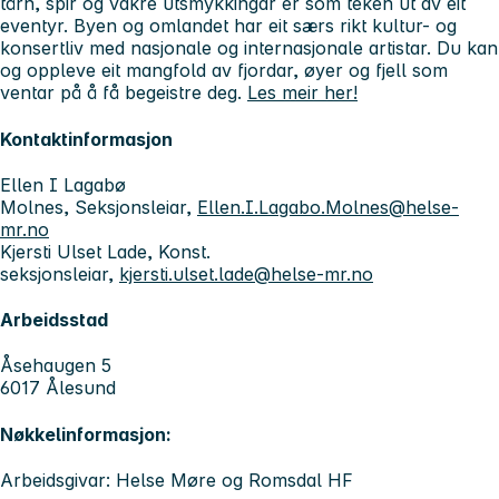
tårn, spir og vakre utsmykkingar er som teken ut av eit
eventyr. Byen og omlandet har eit særs rikt kultur- og
konsertliv med nasjonale og internasjonale artistar. Du kan
og oppleve eit mangfold av fjordar, øyer og fjell som
ventar på å få begeistre deg.
Les meir her!
Kontaktinformasjon
Ellen I Lagabø
Molnes, Seksjonsleiar,
Ellen.I.Lagabo.Molnes@helse-
mr.no
Kjersti Ulset Lade, Konst.
seksjonsleiar,
kjersti.ulset.lade@helse-mr.no
Arbeidsstad
Åsehaugen 5
6017 Ålesund
Nøkkelinformasjon:
Arbeidsgivar: Helse Møre og Romsdal HF