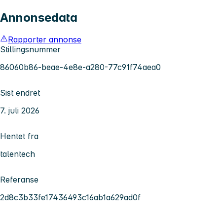
Annonsedata
Rapporter annonse
Stillingsnummer
86060b86-beae-4e8e-a280-77c91f74aea0
Sist endret
7. juli 2026
Hentet fra
talentech
Referanse
2d8c3b33fe17436493c16ab1a629ad0f