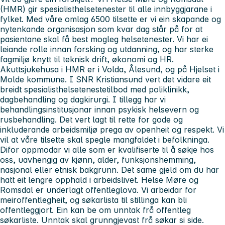
(HMR) gir spesialisthelsetenester til alle innbyggjarane i
fylket. Med våre omlag 6500 tilsette er vi ein skapande og
nytenkande organisasjon som kvar dag står på for at
pasientane skal få best mogleg helsetenester. Vi har ei
leiande rolle innan forsking og utdanning, og har sterke
fagmiljø knytt til teknisk drift, økonomi og HR.
Akuttsjukehusa i HMR er i Volda, Ålesund, og på Hjelset i
Molde kommune. I SNR Kristiansund vert det vidare eit
breidt spesialisthelsetenestetilbod med poliklinikk,
dagbehandling og dagkirurgi. I tillegg har vi
behandlingsinstitusjonar innan psykisk helsevern og
rusbehandling. Det vert lagt til rette for gode og
inkluderande arbeidsmiljø prega av openheit og respekt. Vi
vil at våre tilsette skal spegle mangfaldet i befolkninga.
Difor oppmodar vi alle som er kvalifiserte til å søkje hos
oss, uavhengig av kjønn, alder, funksjonshemming,
nasjonal eller etnisk bakgrunn. Det same gjeld om du har
hatt eit lengre opphald i arbeidslivet. Helse Møre og
Romsdal er underlagt offentleglova. Vi arbeidar for
meiroffentlegheit, og søkarlista til stillinga kan bli
offentleggjort. Ein kan be om unntak frå offentleg
søkarliste. Unntak skal grunngjevast frå søkar si side.