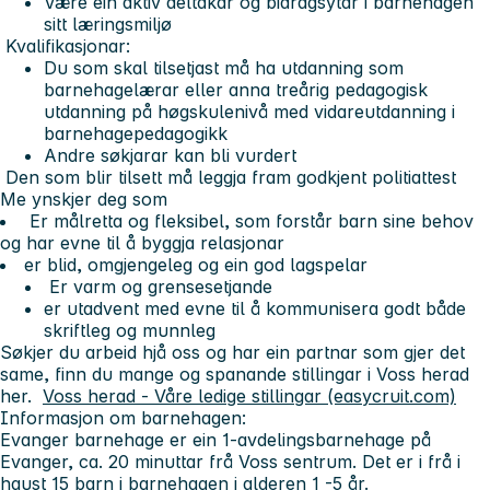
Være ein aktiv deltakar og bidragsytar i barnehagen
sitt læringsmiljø
Kvalifikasjonar:
Du som skal tilsetjast må ha utdanning som
barnehagelærar eller anna treårig pedagogisk
utdanning på høgskulenivå med vidareutdanning i
barnehagepedagogikk
Andre søkjarar kan bli vurdert
Den som blir tilsett må leggja fram godkjent politiattest
Me ynskjer deg som
Er målretta og fleksibel, som forstår barn sine behov
og har evne til å byggja relasjonar
er blid, omgjengeleg og ein god lagspelar
Er varm og grensesetjande
er utadvent med evne til å kommunisera godt både
skriftleg og munnleg
Søkjer du arbeid hjå oss og har ein partnar som gjer det
same, finn du mange og spanande stillingar i Voss herad
her.
Voss herad - Våre ledige stillingar (easycruit.com)
Informasjon om barnehagen:
Evanger barnehage er ein 1-avdelingsbarnehage på
Evanger, ca. 20 minuttar frå Voss sentrum. Det er i frå i
haust 15 barn i barnehagen i alderen 1 -5 år.