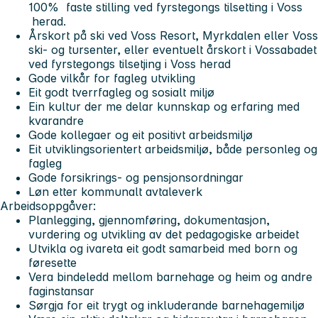
100% faste stilling ved fyrstegongs tilsetting i Voss
herad.
Årskort på ski ved Voss Resort, Myrkdalen eller Voss
ski- og tursenter, eller eventuelt årskort i Vossabadet
ved fyrstegongs tilsetjing i Voss herad
Gode vilkår for fagleg utvikling
Eit godt tverrfagleg og sosialt miljø
Ein kultur der me delar kunnskap og erfaring med
kvarandre
Gode kollegaer og eit positivt arbeidsmiljø
Eit utviklingsorientert arbeidsmiljø, både personleg og
fagleg
Gode forsikrings- og pensjonsordningar
Løn etter kommunalt avtaleverk
Arbeidsoppgåver:
Planlegging, gjennomføring, dokumentasjon,
vurdering og utvikling av det pedagogiske arbeidet
Utvikla og ivareta eit godt samarbeid med born og
føresette
Vera bindeledd mellom barnehage og heim og andre
faginstansar
Sørgja for eit trygt og inkluderande barnehagemiljø