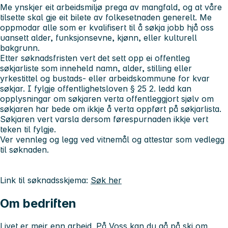
Me ynskjer eit arbeidsmiljø prega av mangfald, og at våre
tilsette skal gje eit bilete av folkesetnaden generelt. Me
oppmodar alle som er kvalifisert til å søkja jobb hjå oss
uansett alder, funksjonsevne, kjønn, eller kulturell
bakgrunn.
Etter søknadsfristen vert det sett opp ei offentleg
søkjarliste som inneheld namn, alder, stilling eller
yrkestittel og bustads- eller arbeidskommune for kvar
søkjar. I fylgje offentlighetsloven § 25 2. ledd kan
opplysningar om søkjaren verta offentleggjort sjølv om
søkjaren har bede om ikkje å verta oppført på søkjarlista.
Søkjaren vert varsla dersom førespurnaden ikkje vert
teken til fylgje.
Ver vennleg og legg ved vitnemål og attestar som vedlegg
til søknaden.
Link til søknadsskjema:
Søk her
Om bedriften
Livet er meir enn arbeid. På Voss kan du gå på ski om