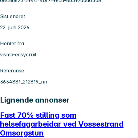
0646d623-2944-4bf7-96cd-6b397dba04d8
Sist endret
22. juni 2026
Hentet fra
visma-easycruit
Referanse
3634881_212819_nn
Lignende annonser
Fast 70% stilling som
helsefagarbeidar ved Vossestrand
Omsorgstun