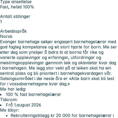
Type ansettelse
Fast, heltid 100%
Antall stillinger
1
Arbeidsspråk
Norsk
Evanger barnehage søkjer engasjert barnehagelærar med
god fagleg kompetanse og eit stort hjarte for born. Me ser
etter deg som ynskjer å bidra til at borna får rike og
varierte opplevingar og erfaringar, utfordringar og
meistringsopplevingar gjennom leik og aktivitetar kvar dag
i barnehagen. Me legg stor vekt på at leiken skal ha ein
sentral plass og bli prioritert i barnehagekvardagen vår.
Satsingsområdet i dei neste åra er «Alle barn skal bli lest
for i vossabarnehagane kvar dag.»
Me har ledig:
100 % fast barnehagelærar
Tidsrom:
Frå 1.august 2026
Me tilbyr:
Rekrutteringstillegg kr 20 000 for barnehagelærar i