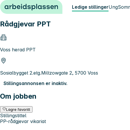
Hopp til innhold
Ledige stillinger
Ung
Somm
Rådgjevar PPT
Voss herad PPT
Sosialbygget 2.etg.Miltzowgate 2, 5700 Voss
Stillingsannonsen er inaktiv.
Om jobben
Lagre favoritt
Stillingstittel
PP-rådgjevar vikariat