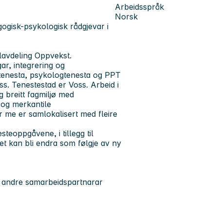
Arbeidsspråk
Norsk
ogisk-psykologisk rådgjevar i
lavdeling Oppvekst.
ar, integrering og
tenesta, psykologtenesta og PPT
s. Tenestestad er Voss. Arbeid i
breitt fagmiljø med
 og merkantile
r me er samlokalisert med fleire
steoppgåvene, i tillegg til
det kan bli endra som følgje av ny
og andre samarbeidspartnarar