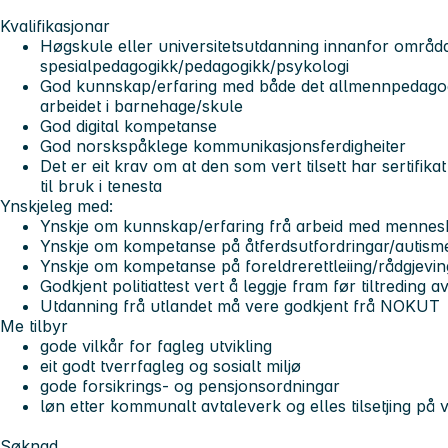
Kvalifikasjonar
Høgskule eller universitetsutdanning innanfor områd
spesialpedagogikk/pedagogikk/psykologi
God kunnskap/erfaring med både det allmennpedagog
arbeidet i barnehage/skule
God digital kompetanse
God norskspåklege kommunikasjonsferdigheiter
Det er eit krav om at den som vert tilsett har sertifik
til bruk i tenesta
Ynskjeleg med:
Ynskje om kunnskap/erfaring frå arbeid med mennes
Ynskje om kompetanse på åtferdsutfordringar/autisme
Ynskje om kompetanse på foreldrerettleiing/rådgjevin
Godkjent politiattest vert å leggje fram før tiltreding av
Utdanning frå utlandet må vere godkjent frå NOKUT
Me tilbyr
gode vilkår for fagleg utvikling
eit godt tverrfagleg og sosialt miljø
gode forsikrings- og pensjonsordningar
løn etter kommunalt avtaleverk og elles tilsetjing p
Søknad