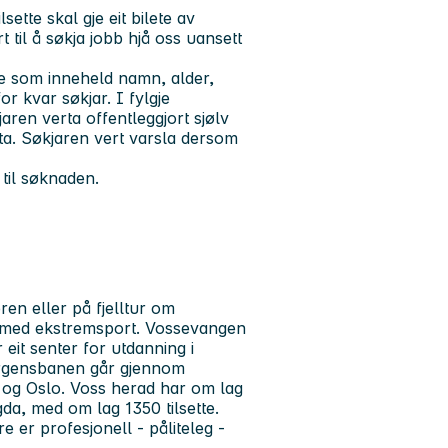
ette skal gje eit bilete av
til å søkja jobb hjå oss uansett
ste som inneheld namn, alder,
or kvar søkjar. I fylgje
aren verta offentleggjort sjølv
ta. Søkjaren vert varsla dersom
til søknaden.
ren eller på fjelltur om
v med ekstremsport. Vossevangen
 eit senter for utdanning i
ergensbanen går gjennom
og Oslo. Voss herad har om lag
da, med om lag 1350 tilsette.
 er profesjonell - påliteleg -