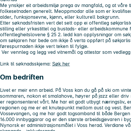
Me ynskjer eit arbeidsmiljø prega av mangfald, og at våre tils
folkesetnaden generelt. Meoppmodar alle som er kvalifisert 
alder, funksjonsevne, kjønn, eller kulturell bakgrunn.
Etter søknadsfristen vert det sett opp ei offentleg søkjarli
stilling eller yrkestittel og bustads- eller arbeidskommune f
offentlegheitslovene § 25 2. ledd kan opplysningar om søkj
om søkjaren har bede om ikkje å verta oppført på søkjarlis
førespurnaden ikkje vert teken til fylgje.
Ver vennleg og legg ved vitnemål og attestar som vedlegg 
Link til søknadsskjema:
Søk her
Om bedriften
Livet er meir enn arbeid. På Voss kan du gå på ski om vinte
sommaren, nokon et smalahove, høyrer på jazz eller dri
er regionsenteret vårt. Me har eit godt utbygt næringsliv, er
regionen og me er eit knutepunkt mellom aust og vest. B
Vossevangen, og me har godt togsamband til både Bergen 
16.000 innbyggjarar og er den største arbeidsgjevaren i byg
Nynorsk er administrasjonsmålet i Voss herad. Verdiane våre
skapande - inkluderande