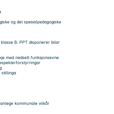
a
iske og det spesialpedagogiske
at klasse B. PPT disponerer bilar
kje med nedsett funksjonsevne
spekterforstyrringar
g
 stillinga
å vanlege kommunale vilkår