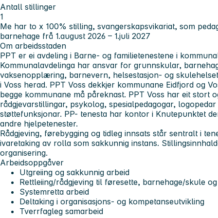
Antall stillinger
1
Me har to x 100% stilling, svangerskapsvikariat, som pedag
barnehage frå 1.august 2026 – 1.juli 2027
Om arbeidsstaden
PPT er ei avdeling i Barne- og familietenestene i kommuna
Kommunalavdelinga
har ansvar for grunnskular, barnehag
vaksenopplæring, barnevern, helsestasjon- og skulehelse
i Voss herad. PPT Voss dekkjer kommunane Eidfjord og Vos
begge kommunane må påreknast. PPT Voss har eit stort og 
rådgjevarstillingar, psykolog, spesialpedagogar, logopedar
støttefunksjonar. PP- tenesta har kontor i Knutepunktet de
andre hjelpetenester.
Rådgjeving, førebygging og tidleg innsats står sentralt i tene
ivaretaking av rolla som sakkunnig instans. Stillingsinnhal
organisering.
Arbeidsoppgåver
Utgreiing og sakkunnig arbeid
Rettleiing/rådgjeving til føresette, barnehage/skule 
Systemretta arbeid
Deltaking i organisasjons- og kompetanseutvikling
Tverrfagleg samarbeid