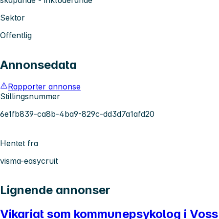
Sektor
Offentlig
Annonsedata
Rapporter annonse
Stillingsnummer
6e1fb839-ca8b-4ba9-829c-dd3d7a1afd20
Hentet fra
visma-easycruit
Lignende annonser
Vikariat som kommunepsykolog i Voss, E