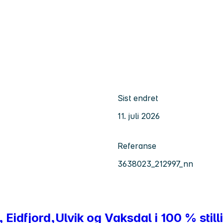
Sist endret
11. juli 2026
Referanse
3638023_212997_nn
idfjord,Ulvik og Vaksdal i 100 % still