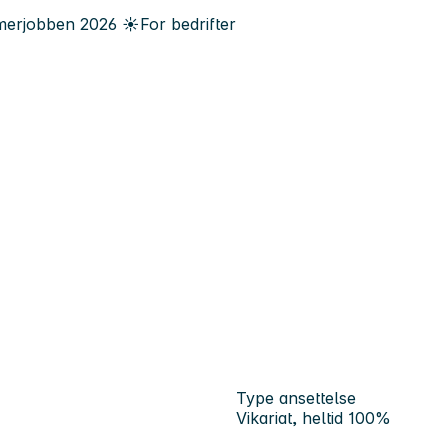
erjobben
2026
☀️
For bedrifter
Type ansettelse
Vikariat, heltid 100%