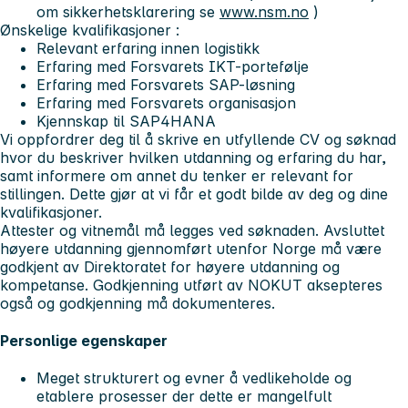
om sikkerhetsklarering se
www.nsm.no
)
Ønskelige kvalifikasjoner :
Relevant erfaring innen logistikk
Erfaring med Forsvarets IKT-portefølje
Erfaring med Forsvarets SAP-løsning
Erfaring med Forsvarets organisasjon
Kjennskap til SAP4HANA
Vi oppfordrer deg til å skrive en utfyllende CV og søknad
hvor du beskriver hvilken utdanning og erfaring du har,
samt informere om annet du tenker er relevant for
stillingen. Dette gjør at vi får et godt bilde av deg og dine
kvalifikasjoner.
Attester og vitnemål
må
legges ved søknaden. Avsluttet
høyere utdanning gjennomført utenfor Norge må være
godkjent av Direktoratet for høyere utdanning og
kompetanse. Godkjenning utført av NOKUT aksepteres
også og godkjenning må dokumenteres.
Personlige egenskaper
Meget strukturert og evner å vedlikeholde og
etablere prosesser der dette er mangelfult