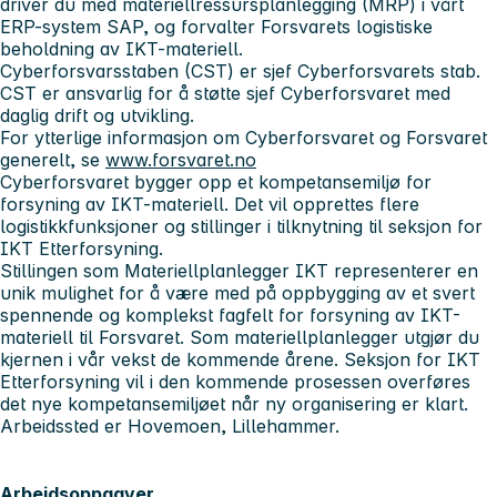
driver du med materiellressursplanlegging (MRP) i vårt
ERP-system SAP, og forvalter Forsvarets logistiske
beholdning av IKT-materiell.
Cyberforsvarsstaben (CST) er sjef Cyberforsvarets stab.
CST er ansvarlig for å støtte sjef Cyberforsvaret med
daglig drift og utvikling.
For ytterlige informasjon om Cyberforsvaret og Forsvaret
generelt, se
www.forsvaret.no
Cyberforsvaret bygger opp et kompetansemiljø for
forsyning av IKT-materiell. Det vil opprettes flere
logistikkfunksjoner og stillinger i tilknytning til seksjon for
IKT Etterforsyning.
Stillingen som Materiellplanlegger IKT representerer en
unik mulighet for å være med på oppbygging av et svert
spennende og komplekst fagfelt for forsyning av IKT-
materiell til Forsvaret. Som materiellplanlegger utgjør du
kjernen i vår vekst de kommende årene. Seksjon for IKT
Etterforsyning vil i den kommende prosessen overføres
det nye kompetansemiljøet når ny organisering er klart.
Arbeidssted er Hovemoen, Lillehammer.
Arbeidsoppgaver