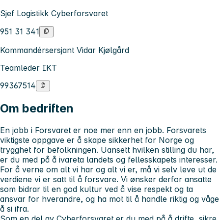
Sjef Logistikk Cyberforsvaret
951 31 341
Kommandérsersjant Vidar Kjølgård
Teamleder IKT
99367514
Om bedriften
En jobb i Forsvaret er noe mer enn en jobb. Forsvarets
viktigste oppgave er å skape sikkerhet for Norge og
trygghet for befolkningen. Uansett hvilken stilling du har,
er du med på å ivareta landets og fellesskapets interesser.
For å verne om alt vi har og alt vi er, må vi selv leve ut de
verdiene vi er satt til å forsvare. Vi ønsker derfor ansatte
som bidrar til en god kultur ved å vise respekt og ta
ansvar for hverandre, og ha mot til å handle riktig og våge
å si ifra.
Som en del av
Cyberforsvaret
er du med på å drifte, sikre