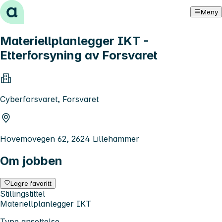
Hopp til innhold
Meny
Materiellplanlegger IKT -
Etterforsyning av Forsvaret
Cyberforsvaret, Forsvaret
Hovemovegen 62, 2624 Lillehammer
Om jobben
Lagre favoritt
Stillingstittel
Materiellplanlegger IKT
Type ansettelse