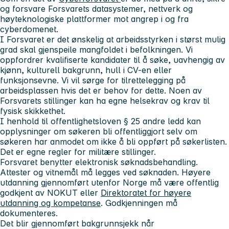
og forsvare Forsvarets datasystemer, nettverk og
høyteknologiske plattformer mot angrep i og fra
cyberdomenet.
I Forsvaret er det ønskelig at arbeidsstyrken i størst mulig
grad skal gjenspeile mangfoldet i befolkningen. Vi
oppfordrer kvalifiserte kandidater til å søke, uavhengig av
kjønn, kulturell bakgrunn, hull i CV-en eller
funksjonsevne. Vi vil sørge for tilrettelegging på
arbeidsplassen hvis det er behov for dette. Noen av
Forsvarets stillinger kan ha egne helsekrav og krav til
fysisk skikkethet.
I henhold til offentlighetsloven § 25 andre ledd kan
opplysninger om søkeren bli offentliggjort selv om
søkeren har anmodet om ikke å bli oppført på søkerlisten.
Det er egne regler for militære stillinger.
Forsvaret benytter elektronisk søknadsbehandling.
Attester og vitnemål
må
legges ved søknaden. Høyere
utdanning gjennomført utenfor Norge må være offentlig
godkjent av NOKUT eller
Direktoratet for høyere
utdanning og kompetanse
. Godkjenningen må
dokumenteres.
Det blir gjennomført bakgrunnsjekk når