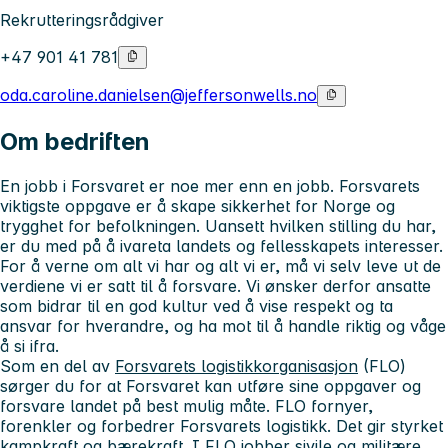
Rekrutteringsrådgiver
+47 901 41 781
oda.caroline.danielsen@jeffersonwells.no
Om bedriften
En jobb i Forsvaret er noe mer enn en jobb. Forsvarets
viktigste oppgave er å skape sikkerhet for Norge og
trygghet for befolkningen. Uansett hvilken stilling du har,
er du med på å ivareta landets og fellesskapets interesser.
For å verne om alt vi har og alt vi er, må vi selv leve ut de
verdiene vi er satt til å forsvare. Vi ønsker derfor ansatte
som bidrar til en god kultur ved å vise respekt og ta
ansvar for hverandre, og ha mot til å handle riktig og våge
å si ifra.
Som en del av
Forsvarets logistikkorganisasjon
(FLO)
sørger du for at Forsvaret kan utføre sine oppgaver og
forsvare landet på best mulig måte. FLO fornyer,
forenkler og forbedrer Forsvarets logistikk. Det gir styrket
kampkraft og bærekraft. I FLO jobber sivile og militære