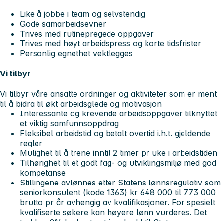
Like å jobbe i team og selvstendig
Gode samarbeidsevner
Trives med rutinepregede oppgaver
Trives med høyt arbeidspress og korte tidsfrister
Personlig egnethet vektlegges
Vi tilbyr
Vi tilbyr våre ansatte ordninger og aktiviteter som er ment
til å bidra til økt arbeidsglede og motivasjon
Interessante og krevende arbeidsoppgaver tilknyttet
et viktig samfunnsoppdrag
Fleksibel arbeidstid og betalt overtid i.h.t. gjeldende
regler
Mulighet til å trene inntil 2 timer pr uke i arbeidstiden
Tilhørighet til et godt fag- og utviklingsmiljø med god
kompetanse
Stillingene avlønnes etter Statens lønnsregulativ som
seniorkonsulent (kode 1363) kr 648 000 til 773 000
brutto pr år avhengig av kvalifikasjoner. For spesielt
kvalifiserte søkere kan høyere lønn vurderes. Det