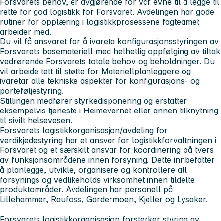
Forsvarets behov, er avgjørende for vår evne til å legge til
rette for god logistikk for Forsvaret. Avdelingen har gode
rutiner for opplæring i logistikkprosessene fagteamet
arbeider med.
Du vil få ansvaret for å ivareta konfigurasjonsstyringen av
Forsvarets basemateriell med helhetlig oppfølging av tiltak
vedrørende Forsvarets totale behov og beholdninger. Du
vil arbeide tett til støtte for Materiellplanleggere og
ivaretar alle tekniske aspekter for konfigurasjons- og
porteføljestyring.
Stillingen medfører styrkedisponering og erstatter
eksempelvis tjeneste i Heimevernet eller annen tilknytning
til sivilt helsevesen.
Forsvarets logistikkorganisasjon/avdeling for
verdikjedestyring har et ansvar for logistikkforvaltningen i
Forsvaret og et særskilt ansvar for koordinering på tvers
av funksjonsområdene innen forsyning. Dette innbefatter
å planlegge, utvikle, organisere og kontrollere all
forsynings og vedlikeholds virksomhet innen tildelte
produktområder. Avdelingen har personell på
Lillehammer, Raufoss, Gardermoen, Kjeller og Lysaker.
Forsvarets logistikkorganisasjon forsterker styring av