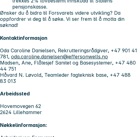
trekkes 2% lovbestemt innskudd til Statens
pensjonskasse.
Ønsker du å bidra til Forsvarets videre utvikling? Da
oppfordrer vi deg til å søke. Vi ser frem til å motta din
søknad!
Kontaktinformasjon
Oda Caroline Danielsen, Rekrutteringsrådgiver, +47 901 41
781,
oda.caroline.danielsen@jeffersonwells.no
Madsen, Ane, Flåtesjef Sanitet og Basesystemer, +47 480
44 751
Håvard N. Løvold, Teamleder fagteknisk base, +47 488
83 013
Arbeidssted
Hovemovegen 62
2624 Lillehammer
Nøkkelinformasjon: