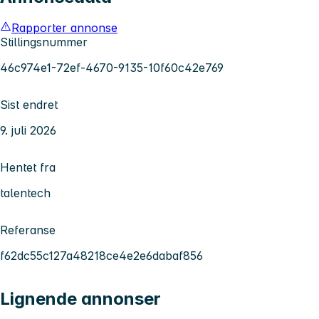
Rapporter annonse
Stillingsnummer
46c974e1-72ef-4670-9135-10f60c42e769
Sist endret
9. juli 2026
Hentet fra
talentech
Referanse
f62dc55c127a48218ce4e2e6dabaf856
Lignende annonser