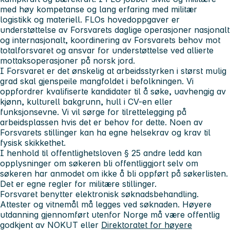
med høy kompetanse og lang erfaring med militær
logistikk og materiell. FLOs hovedoppgaver er
understøttelse av Forsvarets daglige operasjoner nasjonalt
og internasjonalt, koordinering av Forsvarets behov mot
totalforsvaret og ansvar for understøttelse ved allierte
mottaksoperasjoner på norsk jord.
I Forsvaret er det ønskelig at arbeidsstyrken i størst mulig
grad skal gjenspeile mangfoldet i befolkningen. Vi
oppfordrer kvalifiserte kandidater til å søke, uavhengig av
kjønn, kulturell bakgrunn, hull i CV-en eller
funksjonsevne. Vi vil sørge for tilrettelegging på
arbeidsplassen hvis det er behov for dette. Noen av
Forsvarets stillinger kan ha egne helsekrav og krav til
fysisk skikkethet.
I henhold til offentlighetsloven § 25 andre ledd kan
opplysninger om søkeren bli offentliggjort selv om
søkeren har anmodet om ikke å bli oppført på søkerlisten.
Det er egne regler for militære stillinger.
Forsvaret benytter elektronisk søknadsbehandling.
Attester og vitnemål må legges ved søknaden. Høyere
utdanning gjennomført utenfor Norge må være offentlig
godkjent av NOKUT eller
Direktoratet for høyere