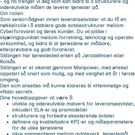
- og nå trenger vi deg som kan bidra til å strukturere og
videreutvikle måten de leverer tjenester på.
Om rollen
Som seniorrådgiver innen leveranseavtaler vil du få en
nøkkelrolle i å etablere gode avtalestrukturer mellom
Cyberforsvaret og deres kunder. Du vil jobbe i
skjæringspunktet mellom forretning, teknologi og operativ
virksomhet, og bidra til at tjenestene er målbare,
etterprøvbare og godt forankret.
Stillingen har tjenestested enten på Jørstadmoen eller
Kolsås.
Stillingen er et vikariat gjennom Manpower, med ønsket
oppstart så snart som mulig, og med varighet ett år i første
omgang.
Den som ansettes må kunne klareres til «Hemmelig» og
«Nato secret».
Dine hovedoppgaver vil være å:
utvikle og videreutvikle malverk for leveranseavtaler,
inkludert SLA-er og prismodeller
strukturere og forbedre eksisterende avtaler
definere og kvalitetssikre KPI-er og måleparametere
for de ulike tjenestene
sikre sammenheng mellom avtaleverk, tjenestemål