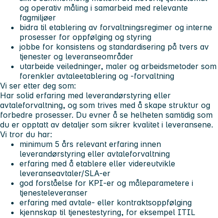
og operativ måling i samarbeid med relevante
fagmiljøer
bidra til etablering av forvaltningsregimer og interne
prosesser for oppfølging og styring
jobbe for konsistens og standardisering på tvers av
tjenester og leveranseområder
utarbeide veiledninger, maler og arbeidsmetoder som
forenkler avtaleetablering og -forvaltning
Vi ser etter deg som:
Har solid erfaring med leverandørstyring eller
avtaleforvaltning, og som trives med å skape struktur og
forbedre prosesser. Du evner å se helheten samtidig som
du er opptatt av detaljer som sikrer kvalitet i leveransene.
Vi tror du har:
minimum 5 års relevant erfaring innen
leverandørstyring eller avtaleforvaltning
erfaring med å etablere eller videreutvikle
leveranseavtaler/SLA-er
god forståelse for KPI-er og måleparametere i
tjenesteleveranser
erfaring med avtale- eller kontraktsoppfølging
kjennskap til tjenestestyring, for eksempel ITIL