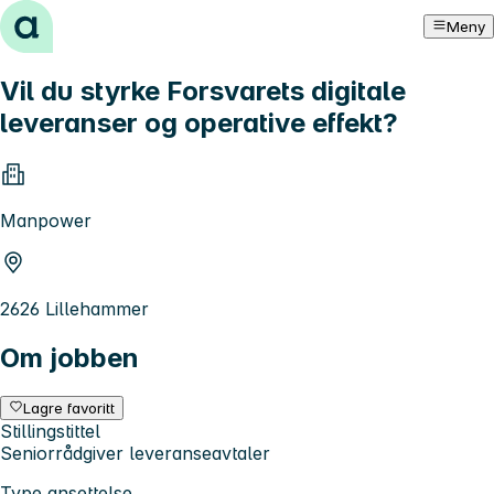
Hopp til innhold
Meny
Vil du styrke Forsvarets digitale
leveranser og operative effekt?
Manpower
2626 Lillehammer
Om jobben
Lagre favoritt
Stillingstittel
Seniorrådgiver leveranseavtaler
Type ansettelse