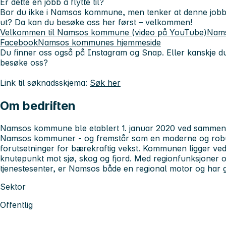
Er dette en jobb å flytte til?
Bor du ikke i Namsos kommune, men tenker at denne job
ut? Da kan du besøke oss her først – velkommen!
Velkommen til Namsos kommune (video på YouTube)
Nam
Facebook
Namsos kommunes hjemmeside
Du finner oss også på Instagram og Snap. Eller kanskje du 
besøke oss?
Link til søknadsskjema:
Søk her
Om bedriften
Namsos kommune ble etablert 1. januar 2020 ved sammens
Namsos kommuner - og fremstår som en moderne og ro
forutsetninger for bærekraftig vekst. Kommunen ligger ve
knutepunkt mot sjø, skog og fjord. Med regionfunksjoner og
tjenestesenter, er Namsos både en regional motor og har g
Sektor
Offentlig