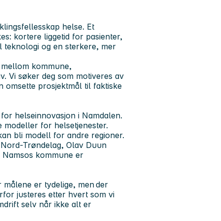
klingsfellesskap helse
. Et
: kortere liggetid for pasienter,
al teknologi og en sterkere, mer
eid mellom kommune,
liv. Vi søker deg som motiveres av
 omsette prosjektmål til faktiske
 for helseinnovasjon i Namdalen.
 modeller for helsetjenester.
kan bli modell for andre regioner.
e Nord-Trøndelag, Olav Duun
g. Namsos kommune er
er målene er tydelige, men der
for justeres etter hvert som vi
rift selv når ikke alt er