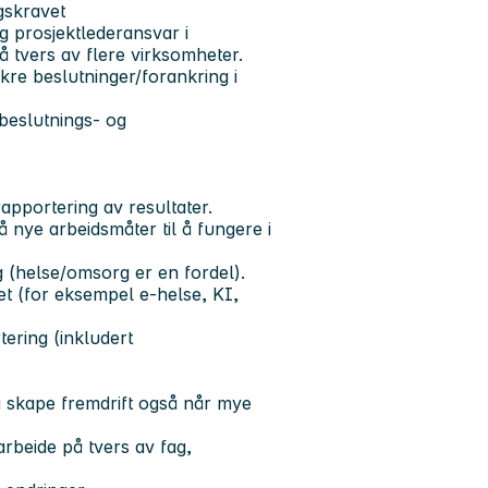
gskravet
g prosjektlederansvar i
 tvers av flere virksomheter.
kre beslutninger/forankring i
 beslutnings- og
rapportering av resultater.
 nye arbeidsmåter til å fungere i
ng (helse/omsorg er en fordel).
et (for eksempel e-helse, KI,
ering (inkludert
å skape fremdrift også når mye
arbeide på tvers av fag,