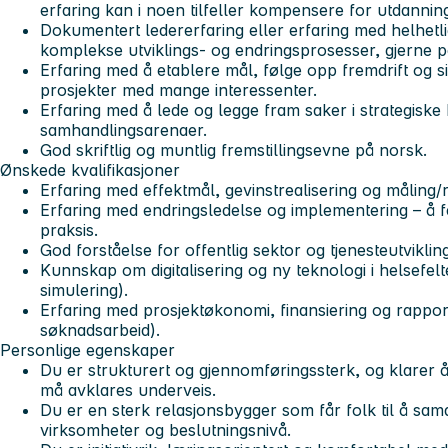
erfaring kan i noen tilfeller kompensere for utdannin
Dokumentert ledererfaring eller erfaring med helhetli
komplekse utviklings- og endringsprosesser, gjerne på
Erfaring med å etablere mål, følge opp fremdrift og si
prosjekter med mange interessenter.
Erfaring med å lede og legge fram saker i strategiske
samhandlingsarenaer.
God skriftlig og muntlig fremstillingsevne på norsk.
Ønskede kvalifikasjoner
Erfaring med effektmål, gevinstrealisering og måling/
Erfaring med endringsledelse og implementering – å få
praksis.
God forståelse for offentlig sektor og tjenesteutvikli
Kunnskap om digitalisering og ny teknologi i helsefelt
simulering).
Erfaring med prosjektøkonomi, finansiering og rapport
søknadsarbeid).
Personlige egenskaper
Du er strukturert og gjennomføringssterk, og klarer 
må avklares underveis.
Du er en sterk relasjonsbygger som får folk til å sam
virksomheter og beslutningsnivå.