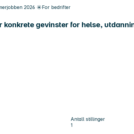
erjobben
2026
☀️
For bedrifter
gir konkrete gevinster for helse, utdan
Antall stillinger
1