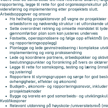
rapportering, legge til rette for god organisasjonskultur på 
videreføring og implementering etter prosjektets slutt.
Arbeidsoppgaver og ansvar
Ha helhetlig prosjektansvar på vegne av prosjekteier 
arbeidsform og nødvendig struktur i et utforskende u
Sette overordnet retning og omsette mandatet til tydel
gjennomførbar plan som kan justeres underveis
Fastsette, operasjonalisere og følge opp effektmål (i
og rapporteringsopplegg)
Planlegge og lede gevinstrealisering i komplekse utvikl
implementering og varig praksisendring
Lede og koordinere partnere, arbeidspakker og aktivitet
beslutningspunkter og forankring på tvers av aktøre
Legge til rette for samskaping, testing og læring (innsi
og justering)
Rapportere til styringsgruppen og sørge for god beslut
avhengigheter, effekter og økonomi)
Budsjett-, økonomi- og rapporteringsansvar, inkludert
prosjektsøknader
Bygge og ivareta en god samarbeids- og utviklingsku
Kvalifikasjoner
Relevant utdanning på høyskole-/universitetsnivå (m