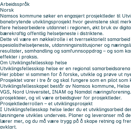
Arbeidsspråk
Norsk
Namsos kommune søker en engasjert prosjektleder til
Utvi
banebrytende utviklingsprosjekt hvor gevinstene skal merkes
flere helsearbeidere utdannet i regionen, økt bruk av digit
bærekraftig offentlig helsetjeneste i distriktene.
Dette vil være en nøkkelrolle i et tverrsektorielt samarb
spesialisthelsetjeneste, utdanningsinstitusjoner og nærings
resultater
,
samhandling
og
samfunnsoppdrag
– og som kan
effekter i praksis.
Om Utviklingsfellesskap helse
Utviklingsfellesskap helse er en regional samarbeidsarena
Her jobber vi sammen for å forske, utvikle og prøve ut nye
Prosjektet varer i tre år og skal fungere som en pilot som 
Utviklingsfellesskapet består av Namsos kommune, Hels
VGS, Nord Universitet, INAM og Namdal næringsforenin
prosjekteier, og vil være arbeidsgiver for prosjektleder.
Prosjektlederrollen – et utviklingsprosjekt
I Utviklingsfellesskap helse leder du et utviklingsarbeid d
løsningene utvikles underveis. Planer og leveranser må der
lærer mer, og du må være trygg på å skape retning og fremd
avklart.