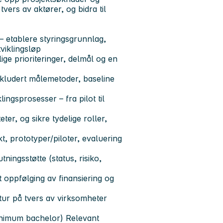
tvers av aktører, og bidra til
– etablere styringsgrunnlag,
tviklingsløp
ige prioriteringer, delmål og en
nkludert målemetoder, baseline
ingsprosesser – fra pilot til
er, og sikre tydelige roller,
r
kt, prototyper/piloter, evaluering
ningsstøtte (status, risiko,
 oppfølging av finansiering og
ltur på tvers av virksomheter
inimum bachelor) Relevant