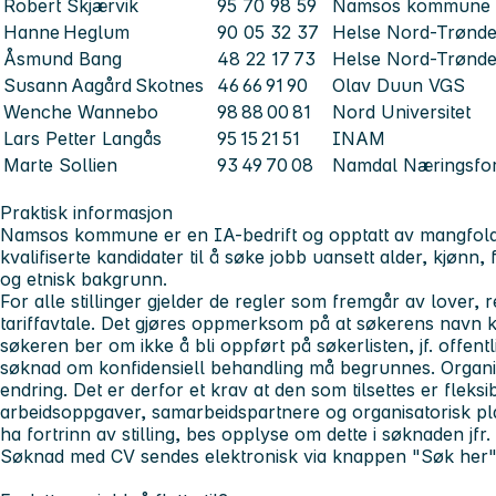
Robert Skjærvik
95 70 98 59
Namsos kommun
Hanne Heglum
90 05 32 37
Helse Nord-Trønd
Åsmund Bang
48 22 17 73
Helse Nord-Trønd
Susann Aagård Skotnes
46 66 91 90
Olav Duun VGS
Wenche Wannebo
98 88 00 81
Nord Universitet
Lars Petter Langås
95 15 21 51
INAM
Marte Sollien
93 49 70 08
Namdal Næringsfo
Praktisk informasjon
Namsos kommune er en IA-bedrift og opptatt av mangfol
kvalifiserte kandidater til å søke jobb uansett alder, kjønn,
og etnisk bakgrunn.
For alle stillinger gjelder de regler som fremgår av lover,
tariffavtale. Det gjøres oppmerksom på at søkerens navn ka
søkeren ber om ikke å bli oppført på søkerlisten, jf. offent
søknad om konfidensiell behandling må begrunnes. Organis
endring. Det er derfor et krav at den som tilsettes er fleksibe
arbeidsoppgaver, samarbeidspartnere og organisatorisk p
ha fortrinn av stilling, bes opplyse om dette i søknaden jfr
Søknad med CV sendes elektronisk via knappen "Søk her