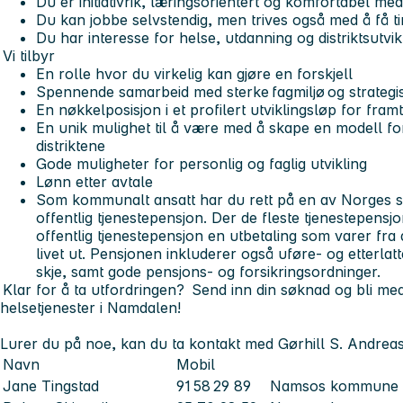
Du er initiativrik, læringsorientert og komfortabel me
Du kan jobbe selvstendig, men trives også med å få 
Du har interesse for helse, utdanning og distriktsutvi
Vi tilbyr
En rolle hvor du virkelig kan gjøre en forskjell
Spennende samarbeid med sterke fagmiljø og strateg
En nøkkelposisjon i et profilert utviklingsløp for fra
En unik mulighet til å være med å skape en modell for
distriktene
Gode muligheter for personlig og faglig utvikling
Lønn etter avtale
Som kommunalt ansatt har du rett på en av Norges s
offentlig tjenestepensjon. Der de fleste tjenestepensjo
offentlig tjenestepensjon en utbetaling som varer fra
livet ut. Pensjonen inkluderer også uføre- og etterlat
skje, samt gode pensjons- og forsikringsordninger.
Klar for å ta utfordringen? Send inn din søknad og bli me
helsetjenester i Namdalen!
Lurer du på noe, kan du ta kontakt med Gørhill S. Andre
Navn
Mobil
Jane Tingstad
91 58 29 89
Namsos kommun