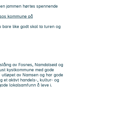
ben jammen hørtes spennende
sos kommune på
bare like godt skal ta turen og
låing av Fosnes, Namdalseid og
bust kystkommune med gode
d utløpet av Namsen og har gode
 et aktivt handels-, kultur- og
ode lokalsamfunn å leve i.