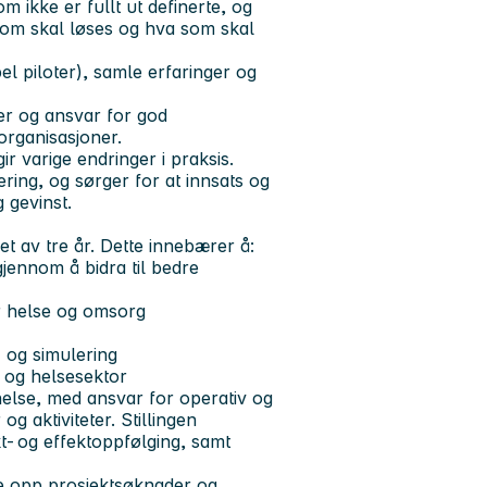
m ikke er fullt ut definerte, og
om skal løses og hva som skal
el piloter), samle erfaringer og
er og ansvar for god
 organisasjoner.
gir varige endringer i praksis.
ring, og sørger for at innsats og
g gevinst.
et av tre år. Dette innebærer å:
jennom å bidra til bedre
or helse og omsorg
I og simulering
 og helsesektor
helse, med ansvar for operativ og
g aktiviteter. Stillingen
t‑ og effektoppfølging, samt
ge opp prosjektsøknader og