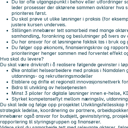
Du tar ofte utgangspunkt i behov eller utfordringer so
leder prosesser der aktørene sammen avklarer hva s
prioriteres først.
Du skal prøve ut ulike løsninger i praksis (for eksemp
justere kursen underveis.
Stillingen innebærer tett samarbeid med mange aktør
samhandling, forankring og beslutninger på tvers av
Du har ansvar for at løsningene faktisk tas i bruk og 
Du følger opp økonomi, finansieringskrav og rapporte
prioriteringer henger sammen med forventet effekt o
Hva skal du levere?
Du skal være drivkraft i å realisere følgende gevinster i løp
Øke antallet helsearbeidere med praksis i Namdalen g
utdannings- og rekrutteringsmodeller
Etablere og drifte et regionalt innovasjonsnettverk f
Bidra til utvikling av helsetjenesten
Minst 3 piloter for digitale løsninger innen e-helse, K
Styrket kompetanseflyt mellom næringsliv, utdanning
Du skal lede og følge opp prosjektet Utviklingsfellesskap 
strategisk ledelse, koordinering av partnere, arbeidspakker o
innebærer også ansvar for budsjett, gevinststyring, prosjek
rapportering til styringsgruppen og finansører.
Videre skal du samarbeide tett med relevante aktører, føl