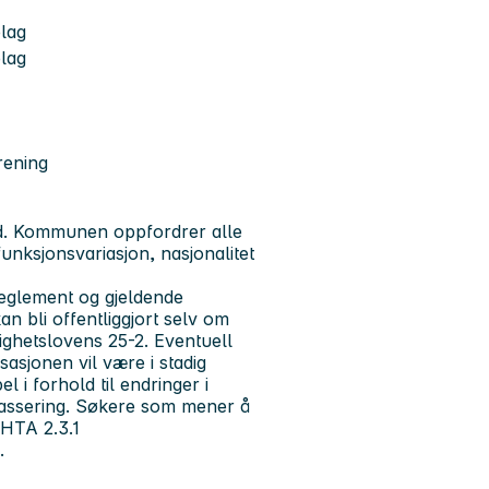
e
elag
elag
rening
d. Kommunen oppfordrer alle
 funksjonsvariasjon, nasjonalitet
 reglement og gjeldende
n bli offentliggjort selv om
lighetslovens 25-2. Eventuell
asjonen vil være i stadig
l i forhold til endringer i
lassering. Søkere som mener å
. HTA 2.3.1
".