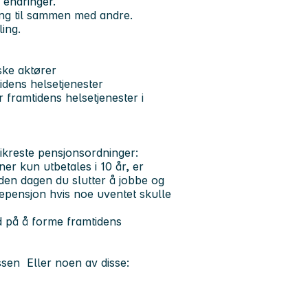
d endringer.
ting til sammen med andre.
kling.
iske aktører
mtidens helsetjenester
 framtidens helsetjenester i
ikreste pensjonsordninger:
ner kun utbetales i 10 år, er
 den dagen du slutter å jobbe og
tepensjon hvis noe uventet skulle
d på å forme framtidens
assen Eller noen av disse:
e