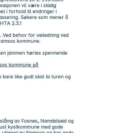
asjonen vil være i stadig
l i forhold til endringer i
lassering. Søkere som mener å
 HTA 2.3.1
 Ved behov for veiledning ved
t Namsos kommune.
ben jammen hørtes spennende
sos kommune på
bare like godt skal ta turen og
låing av Fosnes, Namdalseid og
bust kystkommune med gode
d utløpet av Namsen og har gode