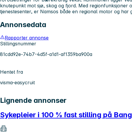
knutepunkt mot sjø, skog og fjord. Med regionfunksjoner og
tjenestesenter, er Namsos både en regional motor og har g
Annonsedata
Rapporter annonse
Stillingsnummer
81cdd92e-74b7-4d5f-a1d1-af1359ba900a
Hentet fra
visma-easycruit
Lignende annonser
Sykepleier i 100 % fast stilling på Ba