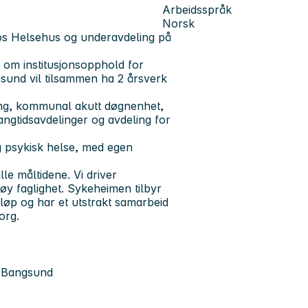
Arbeidsspråk
Norsk
sos Helsehus og underavdeling på
 om institusjonsopphold for
und vil tilsammen ha 2 årsverk
ing, kommunal akutt døgnenhet,
angtidsavdelinger og avdeling for
ng psykisk helse, med egen
le måltidene. Vi driver
y faglighet. Sykeheimen tilbyr
rløp og har et utstrakt samarbeid
org.
g Bangsund