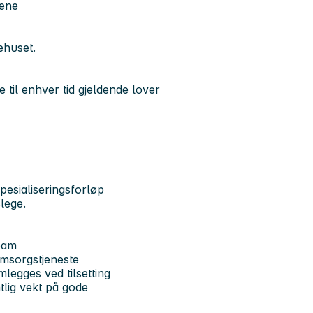
nene
ehuset.
e til enhver tid gjeldende lover
spesialiseringsforløp
lege.
eam
omsorgstjeneste
legges ved tilsetting
tlig vekt på gode