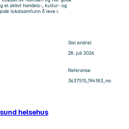
 et aktivt handels-, kultur- og
ode lokalsamfunn å leve i.
Sist endret
28. juli 2026
Referanse
3637515_194183_no
ngsund helsehus