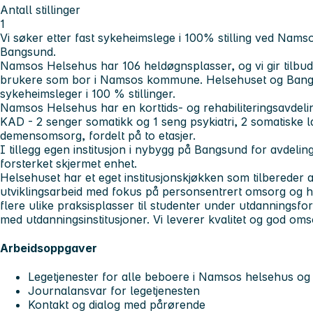
Antall stillinger
1
Vi søker etter fast sykeheimslege i 100% stilling ved Nam
Bangsund.
Namsos Helsehus har 106 heldøgnsplasser, og vi gir tilbud
brukere som bor i Namsos kommune. Helsehuset og Bangs
sykeheimsleger i 100 % stillinger.
Namsos Helsehus har en korttids- og rehabiliteringsavdel
KAD - 2 senger somatikk og 1 seng psykiatri, 2 somatiske l
demensomsorg, fordelt på to etasjer.
I tillegg egen institusjon i nybygg på Bangsund for avdeli
forsterket skjermet enhet.
Helsehuset har et eget institusjonskjøkken som tilbereder al
utviklingsarbeid med fokus på personsentrert omsorg og hø
flere ulike praksisplasser til studenter under utdanningsfo
med utdanningsinstitusjoner. Vi leverer kvalitet og god oms
Arbeidsoppgaver
Legetjenester for alle beboere i Namsos helsehus o
Journalansvar for legetjenesten
Kontakt og dialog med pårørende