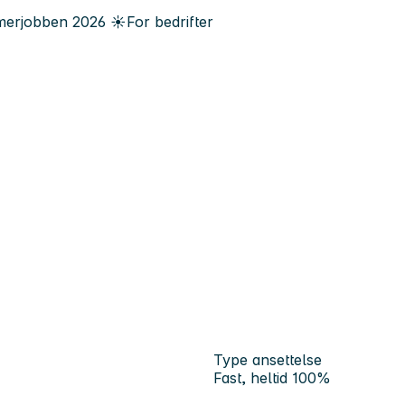
erjobben
2026
☀️
For bedrifter
Type ansettelse
Fast, heltid 100%