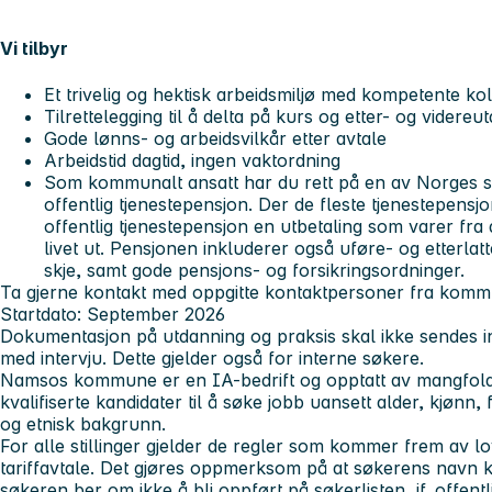
Vi tilbyr
Et trivelig og hektisk arbeidsmiljø med kompetente k
Tilrettelegging til å delta på kurs og etter- og videreu
Gode lønns- og arbeidsvilkår etter avtale
Arbeidstid dagtid, ingen vaktordning
Som kommunalt ansatt har du rett på en av Norges s
offentlig tjenestepensjon. Der de fleste tjenestepensjo
offentlig tjenestepensjon en utbetaling som varer fra
livet ut. Pensjonen inkluderer også uføre- og etterlat
skje, samt gode pensjons- og forsikringsordninger.
Ta gjerne kontakt med oppgitte kontaktpersoner fra komm
Startdato: September 2026
Dokumentasjon på utdanning og praksis skal ikke sendes i
med intervju. Dette gjelder også for interne søkere.
Namsos kommune er en IA-bedrift og opptatt av mangfol
kvalifiserte kandidater til å søke jobb uansett alder, kjønn,
og etnisk bakgrunn
.
For alle stillinger gjelder de regler som kommer frem av l
tariffavtale. Det gjøres oppmerksom på at søkerens navn ka
søkeren ber om ikke å bli oppført på søkerlisten, jf. offent