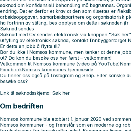
søknad om konfidensiell behandling må begrunnes. Organis
endring. Det er derfor et krav at den som tilsettes er fleksibe
arbeidsoppgaver, samarbeidspartnere og organisatorisk p
ha fortrinn av stilling, bes opplyse om dette i søknaden jfr.
Søknad sendes
Søknad med CV sendes elektronisk via knappen "Søk her".
utfylling av elektronisk søknad, kontakt Innbyggertorge
Er dette en jobb å flytte til?
Bor du ikke i Namsos kommune, men tenker at denne job
ut? Da kan du besøke oss her først – velkommen!
Velkommen til Namsos kommune (video på YouTube)
Nam
Facebook
Namsos kommunes hjemmeside
Du finner oss også på Instagram og Snap. Eller kanskje du 
besøke oss?
Link til søknadsskjema:
Søk her
Om bedriften
Namsos kommune ble etablert 1. januar 2020 ved sammens
Namsos kommuner - og fremstår som en moderne og ro
forutsetninger for bærekraftig vekst. Kommunen ligger ve