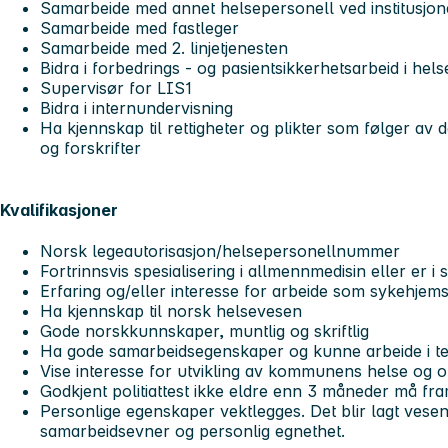
Samarbeide med annet helsepersonell ved institusjo
Samarbeide med fastleger
Samarbeide med 2. linjetjenesten
Bidra i forbedrings - og pasientsikkerhetsarbeid i hels
Supervisør for LIS1
Bidra i internundervisning
Ha kjennskap til rettigheter og plikter som følger av d
og forskrifter
Kvalifikasjoner
Norsk legeautorisasjon/helsepersonellnummer
Fortrinnsvis spesialisering i allmennmedisin eller er i 
Erfaring og/eller interesse for arbeide som sykehjems
Ha kjennskap til norsk helsevesen
Gode norskkunnskaper, muntlig og skriftlig
Ha gode samarbeidsegenskaper og kunne arbeide i t
Vise interesse for utvikling av kommunens helse og 
Godkjent politiattest ikke eldre enn 3 måneder må fram
Personlige egenskaper vektlegges. Det blir lagt vesen
samarbeidsevner og personlig egnethet.