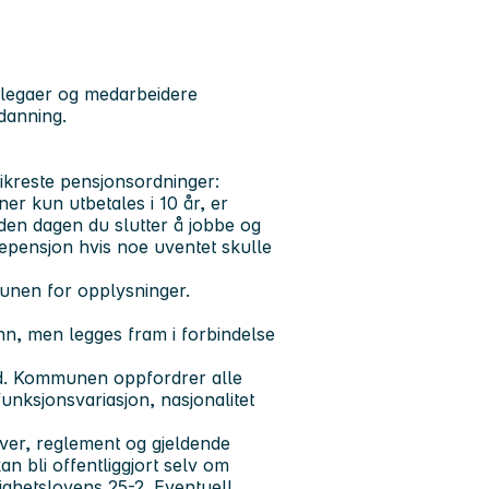
ollegaer og medarbeidere
tdanning.
ikreste pensjonsordninger:
ner kun utbetales i 10 år, er
 den dagen du slutter å jobbe og
tepensjon hvis noe uventet skulle
unen for opplysninger.
nn, men legges fram i forbindelse
d. Kommunen oppfordrer alle
 funksjonsvariasjon, nasjonalitet
over, reglement og gjeldende
n bli offentliggjort selv om
lighetslovens 25-2. Eventuell