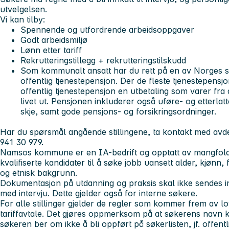
utvelgelsen.
Vi kan tilby
:
Spennende og utfordrende arbeidsoppgaver
Godt arbeidsmiljø
Lønn etter tariff
Rekrutteringstillegg + rekrutteringstilskudd
Som kommunalt ansatt har du rett på en av Norges s
offentlig tjenestepensjon. Der de fleste tjenestepensjo
offentlig tjenestepensjon en utbetaling som varer fra
livet ut. Pensjonen inkluderer også uføre- og etterlat
skje, samt gode pensjons- og forsikringsordninger.
Har du spørsmål angående stillingene, ta kontakt med avde
941 30 979.
Namsos kommune er en IA-bedrift og opptatt av mangfol
kvalifiserte kandidater til å søke jobb uansett alder, kjønn,
og etnisk bakgrunn.
Dokumentasjon på utdanning og praksis skal ikke sendes i
med intervju. Dette gjelder også for interne søkere.
For alle stillinger gjelder de regler som kommer frem av l
tariffavtale. Det gjøres oppmerksom på at søkerens navn ka
søkeren ber om ikke å bli oppført på søkerlisten, jf. offent