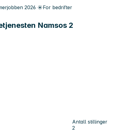
erjobben
2026
☀️
For bedrifter
mmetjenesten Namsos 2
Antall stillinger
2