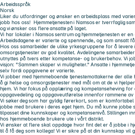
Arbeidsspråk
Norsk
Liker du utfordringer og ønsker en arbeidsplass med varie
jobb hos oss! Hjemmetjenesten i Namsos er tverrfaglig sam
og vi ønsker oss flere ansatte på laget.
Vi har lokaler i Namsos sentrum og hjemmetjenesten er en
Arbeidsdagene er varierte og spennende, og som ansatt få
Hos oss samarbeider de ulike yrkesgruppene for å levere in
omsorgstjenester av god kvalitet. Avdelingene samarbeid
utnyttes på tvers etter kompetanse- og brukerbehov. Vi 
visjon: "Sammen skaper vi muligheter." Ansatte i hjemmetje
selv fordi oppgavene er varierte.
Vi jobber med hjemmeboende tjenestemottakerne der alle 
å gi helse og omsorgstjenester med mål om at de vi hjelper 
hjem. Vi har fokus på opplæring og kompetanseheving for å
oppgavedeling og oppgaveutførelse innenfor rammene av f
Vi søker deg som har gyldig førerkort, som er komfortabel 
jobbe med brukere i deres eget hjem. Du må kunne jobbe se
tilpasset dine kunnskaper og kompetansenivå. Stillingen i
hos hjemmeboende brukere ute i vårt distrikt.
Vi ønsker at flere skal oppdage hvor fint det er å jobbe i 
til å få deg som kollega! Vi er sikre på at din kunnskap vil