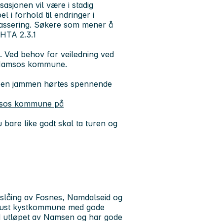
asjonen vil være i stadig
l i forhold til endringer i
lassering. Søkere som mener å
 HTA 2.3.1
 Ved behov for veiledning ved
t Namsos kommune.
ben jammen hørtes spennende
sos kommune på
bare like godt skal ta turen og
låing av Fosnes, Namdalseid og
bust kystkommune med gode
d utløpet av Namsen og har gode