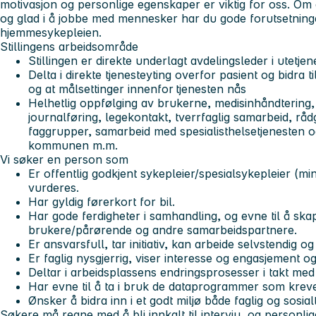
motivasjon og personlige egenskaper er viktig for oss. Om d
og glad i å jobbe med mennesker har du gode forutsetninger 
hjemmesykepleien.
Stillingens arbeidsområde
Stillingen er direkte underlagt avdelingsleder i utetje
Delta i direkte tjenesteyting overfor pasient og bidra
og at målsettinger innenfor tjenesten nås
Helhetlig oppfølging av brukerne, medisinhåndtering,
journalføring, legekontakt, tverrfaglig samarbeid, rå
faggrupper, samarbeid med spesialisthelsetjenesten o
kommunen m.m.
Vi søker en person som
Er offentlig godkjent sykepleier/spesialsykepleier (m
vurderes.
Har gyldig førerkort for bil.
Har gode ferdigheter i samhandling, og evne til å skap
brukere/pårørende og andre samarbeidspartnere.
Er ansvarsfull, tar initiativ, kan arbeide selvstendig o
Er faglig nysgjerrig, viser interesse og engasjement
Deltar i arbeidsplassens endringsprosesser i takt m
Har evne til å ta i bruk de dataprogrammer som krev
Ønsker å bidra inn i et godt miljø både faglig og sosial
Søkere må regne med å bli innkalt til intervju, og personlig