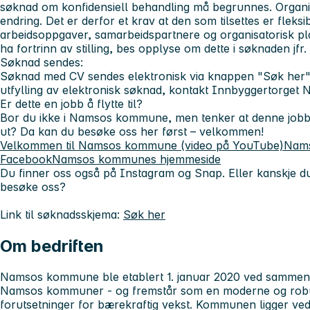
søknad om konfidensiell behandling må begrunnes. Organis
endring. Det er derfor et krav at den som tilsettes er fleksibe
arbeidsoppgaver, samarbeidspartnere og organisatorisk p
ha fortrinn av stilling, bes opplyse om dette i søknaden jfr.
Søknad sendes:
Søknad med CV sendes elektronisk via knappen "Søk her".
utfylling av elektronisk søknad, kontakt Innbyggertorge
Er dette en jobb å flytte til?
Bor du ikke i Namsos kommune, men tenker at denne job
ut? Da kan du besøke oss her først – velkommen!
Velkommen til Namsos kommune (video på YouTube)
Nam
Facebook
Namsos kommunes hjemmeside
Du finner oss også på Instagram og Snap. Eller kanskje du 
besøke oss?
Link til søknadsskjema:
Søk her
Om bedriften
Namsos kommune ble etablert 1. januar 2020 ved sammens
Namsos kommuner - og fremstår som en moderne og ro
forutsetninger for bærekraftig vekst. Kommunen ligger ve