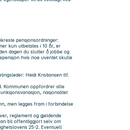
ikreste pensjonsordninger:
ner kun utbetales i 10 år, er
 den dagen du slutter å jobbe og
tepensjon hvis noe uventet skulle
lingsleder:
Heidi Kristiansen tlf.
d. Kommunen oppfordrer alle
 funksjonsvariasjon, nasjonalitet
nn, men legges fram i forbindelse
over, reglement og gjeldende
n bli offentliggjort selv om
lighetslovens 25-2. Eventuell