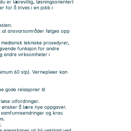
u er lærevillig, løsningsorientert
for å trives i en jobb i
nesten.
 til at ansvarsområder følges opp
 medisinsk tekniske prosedyrer,
dgivende funksjon for andre
g andre virksomheter i
inimum 60 stp). Vernepleier kan
e gode relasjoner til
g løse utfordringer.
 og ønsker å lære nye oppgaver.
ed samfunnsendringer og krav.
es.
t.
e egenskaper vil bli vektlagt ved