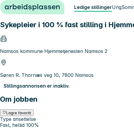
Hopp til innhold
Ledige stillinger
Ung
Somm
Sykepleier i 100 % fast stilling i Hje
Namsos kommune Hjemmetjenesten Namsos 2
Søren R. Thornæs veg 10, 7800 Namsos
Stillingsannonsen er inaktiv.
Om jobben
Lagre favoritt
Type ansettelse
Fast, heltid 100%