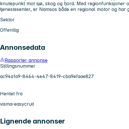
knutepunkt mot sjø, skog og fjord. Med regionfunksjoner og
tjenestesenter, er Namsos både en regional motor og har g
Sektor
Offentlig
Annonsedata
Rapporter annonse
Stillingsnummer
ac94a1a9-8464-4e47-8419-cba9efaae827
Hentet fra
visma-easycruit
Lignende annonser