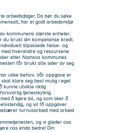
rte arbeidsdager. Da bør du søke
mensatt, har et godt arbeidsmiljø
 av kommunens største enheter.
r du brukt din kompetanse bredt.
dividuelt tilpassede helse- og
er med hverandre og ressursene
jobber etter Namsos kommunes
nesten får brukt alle sider av seg
har ulike behov. Vår oppgave er
skal klare seg best mulig i eget
 kunne utvikle riktig
orsvarlig tjenesteyting.
med å kjøre bil, og som liker å
lvstendig, og vil få oppgaver
nnebærer turnusarbeid med arbeid
hjemmetjenesten, og vi gleder oss
 gjøre oss enda bedre! Din