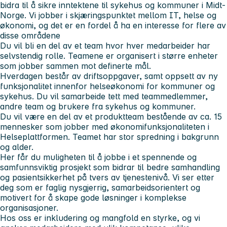
bidra til å sikre inntektene til sykehus og kommuner i Midt-
Norge. Vi jobber i skjæringspunktet mellom IT, helse og
økonomi, og det er en fordel å ha en interesse for flere av
disse områdene
Du vil bli en del av et team hvor hver medarbeider har
selvstendig rolle. Teamene er organisert i større enheter
som jobber sammen mot definerte mål.
Hverdagen består av driftsoppgaver, samt oppsett av ny
funksjonalitet innenfor helseøkonomi for kommuner og
sykehus. Du vil samarbeide tett med teammedlemmer,
andre team og brukere fra sykehus og kommuner.
Du vil være en del av et produktteam bestående av ca. 15
mennesker som jobber med økonomifunksjonaliteten i
Helseplattformen. Teamet har stor spredning i bakgrunn
og alder.
Her får du muligheten til å jobbe i et spennende og
samfunnsviktig prosjekt som bidrar til bedre samhandling
og pasientsikkerhet på tvers av tjenestenivå. Vi ser etter
deg som er faglig nysgjerrig, samarbeidsorientert og
motivert for å skape gode løsninger i komplekse
organisasjoner.
Hos oss er inkludering og mangfold en styrke, og vi