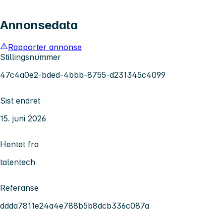
Annonsedata
Rapporter annonse
Stillingsnummer
47c4a0e2-bded-4bbb-8755-d231345c4099
Sist endret
15. juni 2026
Hentet fra
talentech
Referanse
ddda7811e24a4e788b5b8dcb336c087a