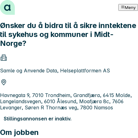
Hopp til innhold
Meny
Ønsker du å bidra til å sikre inntektene
til sykehus og kommuner i Midt-
Norge?
Samle og Anvende Data, Helseplattformen AS
Havnegata 9, 7010 Trondheim, Grandfjæra, 6415 Molde,
Langelandsvegen, 6010 Ålesund, Moafjæra 8c, 7606
Levanger, Søren R Thornæs veg, 7800 Namsos
Stillingsannonsen er inaktiv.
Om jobben