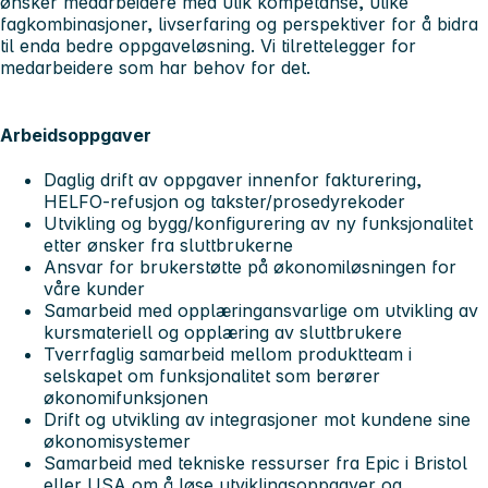
ønsker medarbeidere med ulik kompetanse, ulike
fagkombinasjoner, livserfaring og perspektiver for å bidra
til enda bedre oppgaveløsning. Vi tilrettelegger for
medarbeidere som har behov for det.
Arbeidsoppgaver
Daglig drift av oppgaver innenfor fakturering,
HELFO-refusjon og takster/prosedyrekoder
Utvikling og bygg/konfigurering av ny funksjonalitet
etter ønsker fra sluttbrukerne
Ansvar for brukerstøtte på økonomiløsningen for
våre kunder
Samarbeid med opplæringansvarlige om utvikling av
kursmateriell og opplæring av sluttbrukere
Tverrfaglig samarbeid mellom produktteam i
selskapet om funksjonalitet som berører
økonomifunksjonen
Drift og utvikling av integrasjoner mot kundene sine
økonomisystemer
Samarbeid med tekniske ressurser fra Epic i Bristol
eller USA om å løse utviklingsoppgaver og