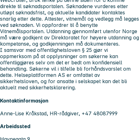
Webcruiter, bruk lenke på denne siden for å komme
direkte til søknadsportalen. Søknadene vurderes etter
utløpt søknadsfrist, og aktuelle kandidater kontaktes
snarlig etter dette. Attester, vitnemål og vedlegg må legges
ved søknaden. Vi oppfordrer til å benytte
Vitnemålsportalen. Utdanning gjennomført utenfor Norge
må være godkjent av Direktoratet for høyere utdanning og
kompetanse, og godkjenningen må dokumenteres.
I samsvar med offentlighetsloven § 25 gjør vi
oppmerksom på at opplysninger om søkerne kan
offentliggjøres selv om det er bedt om konfidensiell
behandling. Søkerne vil i tilfelle bli forhåndsvarslet om
dette. Helseplattformen AS er omfattet av
sikkerhetsloven, og for ansatte i selskapet kan det bli
aktuelt med sikkerhetsklarering.
Kontaktinformasjon
Anne-Lise Kråkstad, HR-rådgiver, +47 48087999
Arbeidssted
Havnegata 9