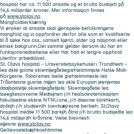
hospital har ca. 11 500 ansatte og et brutto budsjett på
14,6 milliarder kroner. Mer informasjon finnes
på
www.stolav.no
Mangfoldserklæring
Vi ønsker at ansatte skal gjenspeile befolkningens
mangfold og vi oppfordrer derfor alle som er kvalifiserte
til å søke hos oss, uansett kjønn, alder og nasjonal eller
etnisk bakgrunn.Det samme gjelder dersom du har en
funksjonsnedsettelse eller har hatt et lengre opphold
utenfor arbeidslivet.
St. Olavs hospital – Universitetssykehuset i Trondheim
–
lea akte golme skïemtjegåetiegïehtelimmijste Helse Midt-
Norgesne. Stööremes bielie gïehtelimmeste lea
Tråantesne gusnie mijjen lea akte Europan jeenjemes
daajbaaletje skïemtjegåetijste. Skïemtjegåetie lea
tseegkesovveme Medisijnen jïh healsoevitenskapten
fakulteetine ektine NTNU:sne, jïh daesnie klinihkerh,
dotkijh jïh studeenth loevtsæjresne berkieh. St.Olavs
hospital medtie 11 500 barkijh åtna jïh brutto budsjedte lea
14,6 millijardh kråvnine. Vielie bïevnesh
sijjesne
www.stolav.no
Gellievoetebæjhkoehtimmie