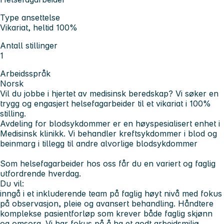
Type ansettelse
Vikariat, heltid 100%
Antall stillinger
1
Arbeidsspråk
Norsk
Vil du jobbe i hjertet av medisinsk beredskap? Vi søker en
trygg og engasjert helsefagarbeider til et vikariat i 100%
stilling.
Avdeling for blodsykdommer er en høyspesialisert enhet i
Medisinsk klinikk. Vi behandler kreftsykdommer i blod og
beinmarg i tillegg til andre alvorlige blodsykdommer
Som helsefagarbeider hos oss får du en variert og faglig
utfordrende hverdag.
Du vil:
inngå i et inkluderende team på faglig høyt nivå med fokus
på observasjon, pleie og avansert behandling. Håndtere
komplekse pasientforløp som krever både faglig skjønn
og omsorg. Vi har fokus på å ha et godt arbeidsmiljø