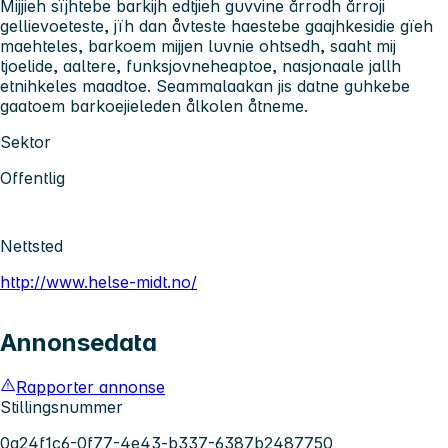
Mijjieh sïjhtebe barkijh edtjieh guvvine årrodh årroji
gellievoeteste, jïh dan åvteste haestebe gaajhkesidie gïeh
maehteles, barkoem mijjen luvnie ohtsedh, saaht mij
tjoelide, aaltere, funksjovneheaptoe, nasjonaale jallh
etnihkeles maadtoe. Seammalaakan jis datne guhkebe
gaatoem barkoejieleden ålkolen åtneme.
Sektor
Offentlig
Nettsted
http://www.helse-midt.no/
Annonsedata
Rapporter annonse
Stillingsnummer
0a24f1c6-0f77-4e43-b337-6387b2487750