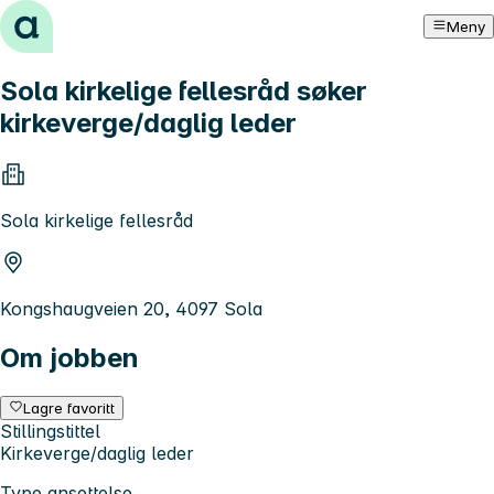
Hopp til innhold
Meny
Sola kirkelige fellesråd søker
kirkeverge/daglig leder
Sola kirkelige fellesråd
Kongshaugveien 20, 4097 Sola
Om jobben
Lagre favoritt
Stillingstittel
Kirkeverge/daglig leder
Type ansettelse