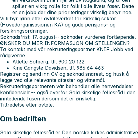
spiller en viktig rolle for folk i alle livets faser. Dette
er en jobb der dine prioriteringer virkelig betyr noe.
Vi tilbyr lønn etter avtaleverket for kirkelig sektor
(Hovedorganisasjonen KA) og gode pensjons- og
forsikringsordninger.
Søknadsfrist: 17. august
-- søknader vurderes fortløpende.
ØNSKER DU MER INFORMASJON OM STILLINGEN?
Ta kontakt med vår rekrutteringspartner KNIF Jobb ved
rådgiverne
Allette Solberg, tlf. 900 20 132
Kine Gangstø Davidsen, tlf. 986 64 463
Registrer og send inn CV og søknad snarest, og husk å
legge ved alle relevante attester og vitnemål.
Rekrutteringspartneren vår behandler alle henvendelser
konfidensielt -- også overfor Sola kirkelige fellesråd i den
innledende fasen dersom det er ønskelig.
Tiltredelse etter avtale.
Om bedriften
Sola kirkelige fellesråd er Den norske kirkes administrative