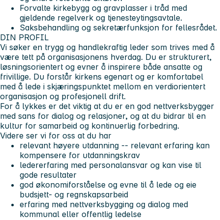
Forvalte kirkebygg og gravplasser i tråd med
gjeldende regelverk og tjenesteytingsavtale.
Saksbehandling og sekretærfunksjon for fellesrådet.
DIN PROFIL
Vi søker en trygg og handlekraftig leder som trives med å
være tett på organisasjonens hverdag. Du er strukturert,
løsningsorientert og evner å inspirere både ansatte og
frivillige. Du forstår kirkens egenart og er komfortabel
med å lede i skjæringspunktet mellom en verdiorientert
organisasjon og profesjonell drift.
For å lykkes er det viktig at du er en god nettverksbygger
med sans for dialog og relasjoner, og at du bidrar til en
kultur for samarbeid og kontinuerlig forbedring.
Videre ser vi for oss at du har
relevant høyere utdanning -- relevant erfaring kan
kompensere for utdanningskrav
ledererfaring med personalansvar og kan vise til
gode resultater
god økonomiforståelse og evne til å lede og eie
budsjett- og regnskapsarbeid
erfaring med nettverksbygging og dialog med
kommunal eller offentlig ledelse