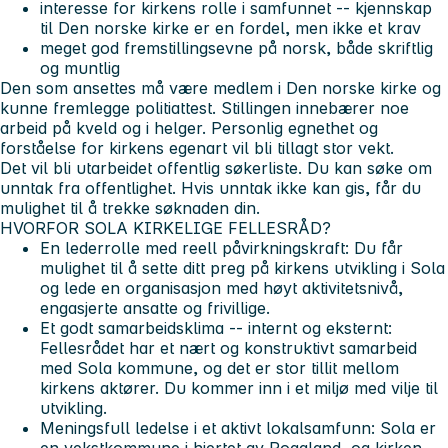
interesse for kirkens rolle i samfunnet -- kjennskap
til Den norske kirke er en fordel, men ikke et krav
meget god fremstillingsevne på norsk, både skriftlig
og muntlig
Den som ansettes må være medlem i Den norske kirke og
kunne fremlegge politiattest. Stillingen innebærer noe
arbeid på kveld og i helger. Personlig egnethet og
forståelse for kirkens egenart vil bli tillagt stor vekt.
Det vil bli utarbeidet offentlig søkerliste. Du kan søke om
unntak fra offentlighet. Hvis unntak ikke kan gis, får du
mulighet til å trekke søknaden din.
HVORFOR SOLA KIRKELIGE FELLESRÅD?
En lederrolle med reell påvirkningskraft: Du får
mulighet til å sette ditt preg på kirkens utvikling i Sola
og lede en organisasjon med høyt aktivitetsnivå,
engasjerte ansatte og frivillige.
Et godt samarbeidsklima -- internt og eksternt:
Fellesrådet har et nært og konstruktivt samarbeid
med Sola kommune, og det er stor tillit mellom
kirkens aktører. Du kommer inn i et miljø med vilje til
utvikling.
Meningsfull ledelse i et aktivt lokalsamfunn: Sola er
en vekstkommune i hjertet av Rogaland, og kirken