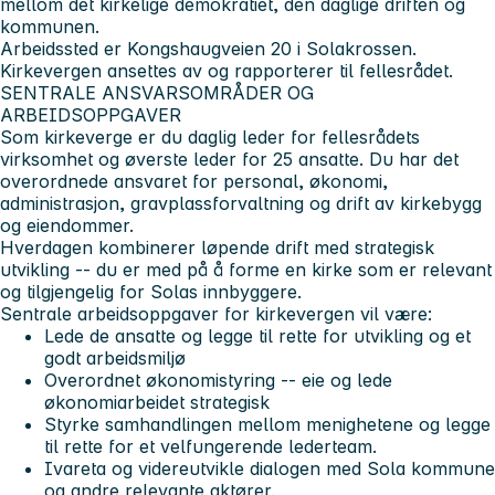
mellom det kirkelige demokratiet, den daglige driften og
kommunen.
Arbeidssted er Kongshaugveien 20 i Solakrossen.
Kirkevergen ansettes av og rapporterer til fellesrådet.
SENTRALE ANSVARSOMRÅDER OG
ARBEIDSOPPGAVER
Som kirkeverge er du daglig leder for fellesrådets
virksomhet og øverste leder for 25 ansatte. Du har det
overordnede ansvaret for personal, økonomi,
administrasjon, gravplassforvaltning og drift av kirkebygg
og eiendommer.
Hverdagen kombinerer løpende drift med strategisk
utvikling -- du er med på å forme en kirke som er relevant
og tilgjengelig for Solas innbyggere.
Sentrale arbeidsoppgaver for kirkevergen vil være:
Lede de ansatte og legge til rette for utvikling og et
godt arbeidsmiljø
Overordnet økonomistyring -- eie og lede
økonomiarbeidet strategisk
Styrke samhandlingen mellom menighetene og legge
til rette for et velfungerende lederteam.
Ivareta og videreutvikle dialogen med Sola kommune
og andre relevante aktører.