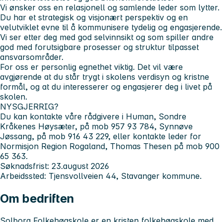
Vi ønsker oss en relasjonell og samlende leder som lytter.
Du har et strategisk og visjonært perspektiv og en
velutviklet evne til å kommunisere tydelig og engasjerende.
Vi ser etter deg med god selvinnsikt og som spiller andre
god med forutsigbare prosesser og struktur tilpasset
ansvarsområder.
For oss er personlig egnethet viktig. Det vil være
avgjørende at du står trygt i skolens verdisyn og kristne
formål, og at du interesserer og engasjerer deg i livet på
skolen.
NYSGJERRIG?
Du kan kontakte våre rådgivere i Human, Sondre
Kråkenes Høysæter, på mob 957 93 784, Synnøve
Jøssang, på mob 916 43 229, eller kontakte leder for
Normisjon Region Rogaland, Thomas Thesen på mob 900
65 363.
Søknadsfrist: 23.august 2026
Arbeidssted: Tjensvollveien 44, Stavanger kommune.
Om bedriften
Solborg Folkehøgskole er en kristen folkehøgskole med