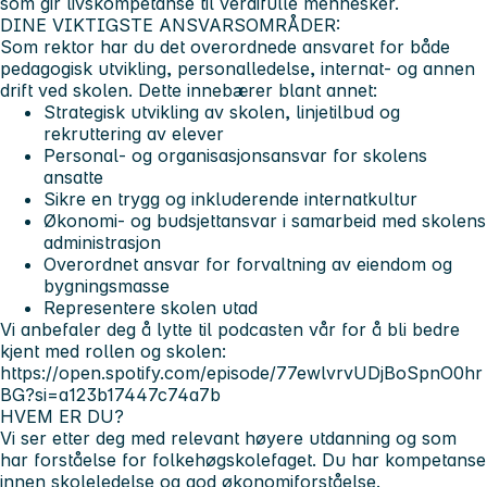
som gir livskompetanse til verdifulle mennesker.
DINE VIKTIGSTE ANSVARSOMRÅDER:
Som rektor har du det overordnede ansvaret for både
pedagogisk utvikling, personalledelse, internat- og annen
drift ved skolen. Dette innebærer blant annet:
Strategisk utvikling av skolen, linjetilbud og
rekruttering av elever
Personal- og organisasjonsansvar for skolens
ansatte
Sikre en trygg og inkluderende internatkultur
Økonomi- og budsjettansvar i samarbeid med skolens
administrasjon
Overordnet ansvar for forvaltning av eiendom og
bygningsmasse
Representere skolen utad
Vi anbefaler deg å lytte til podcasten vår for å bli bedre
kjent med rollen og skolen:
https://open.spotify.com/episode/77ewlvrvUDjBoSpnO0hr
BG?si=a123b17447c74a7b
HVEM ER DU?
Vi ser etter deg med relevant høyere utdanning og som
har forståelse for folkehøgskolefaget. Du har kompetanse
innen skoleledelse og god økonomiforståelse.