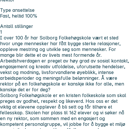
Type ansettelse
Fast, heltid 100%
Antall stillinger
1
I over 100 år har Solborg Folkehøgskole vært et sted
hvor unge mennesker har fått bygge sterke relasjoner,
oppleve mestring og utvikle seg som mennesker. For
mange blir dette et av livets mest formende år.
Arbeidshverdagen er preget av høy grad av sosial kontakt,
engasjement og kreativ utfoldelse, uforutsette hendelser,
vekst og modning, livsforvandlene øyeblikk, intense
arbeidsperioder og meningsfulle belønninger. Å være
rektor på en folkehøgskole er kanskje ikke for alle, men
kanskje det er for deg?
Solborg Folkehøgskole er en kristen folkeskole som skal
preges av godhet, respekt og likeverd. Hos oss er det
viktig at elevene opplever å bli sett og får tilhøre et
fellesskap. Skolen har plass til 162 elever og vi søker nå
en ny rektor, som sammen med en engasjert og
kompetent personalgruppe, vil jobbe for å bygge et miljø