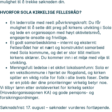
mulighet til å trekke søknaden din.
HVORFOR SOLA KIRKELIGE FELLESRÅD?
En lederrolle med reell påvirkningskraft: Du får
mulighet til å sette ditt preg på kirkens utvikling i Sola
og lede en organisasjon med høyt aktivitetsnivå,
engasjerte ansatte og frivillige.
Et godt samarbeidsklima – internt og eksternt:
Fellesrådet har et nært og konstruktivt samarbeid
med Sola kommune, og det er stor tillit mellom
kirkens aktører. Du kommer inn i et miljø med vilje til
utvikling.
Meningsfull ledelse i et aktivt lokalsamfunn: Sola er
en vekstkommune i hjertet av Rogaland, og kirken
spiller en viktig rolle for folk i alle livets faser. Dette
er en jobb der dine prioriteringer virkelig betyr noe.
Vi tilbyr lønn etter avtaleverket for kirkelig sektor
(Hovedorganisasjonen KA) og gode pensjons- og
forsikringsordninger.
Søknadsfrist: 17. august –
søknader vurderes fortløpende.