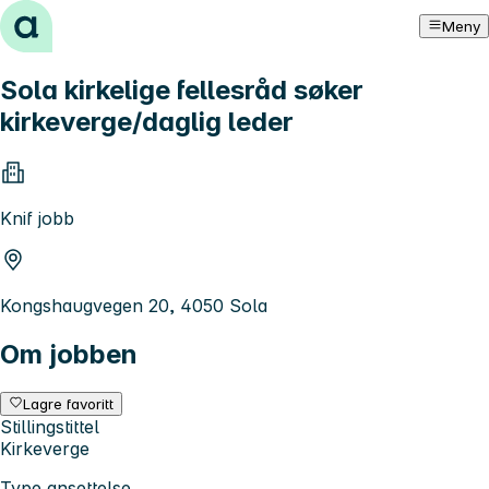
Hopp til innhold
Meny
Sola kirkelige fellesråd søker
kirkeverge/daglig leder
Knif jobb
Kongshaugvegen 20, 4050 Sola
Om jobben
Lagre favoritt
Stillingstittel
Kirkeverge
Type ansettelse