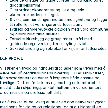
Lede de ansatte og legge til rette for utvikling og et
godt arbeidsmiljø
Overordnet økonomistyring – eie og lede
økonomiarbeidet strategisk
Styrke samhandlingen mellom menighetene og legge
til rette for et velfungerende lederteam.
Ivareta og videreutvikle dialogen med Sola kommune
og andre relevante aktører.
Forvalte kirkebygg og gravplasser i tråd med
gjeldende regelverk og tjenesteytingsavtale.
Saksbehandling og sekretærfunksjon for fellesrådet.
DIN PROFIL
Vi søker en trygg og handlekraftig leder som trives med å
være tett på organisasjonens hverdag. Du er strukturert,
løsningsorientert og evner å inspirere både ansatte og
frivillige. Du forstår kirkens egenart og er komfortabel
med å lede i skjæringspunktet mellom en verdiorientert
organisasjon og profesjonell drift.
For å lykkes er det viktig at du er en god nettverksbygger
med sans for dialog og relasjoner, og at du bidrar til en