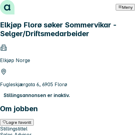
Hopp til innhold
Meny
Elkjøp Florø søker Sommervikar -
Selger/Driftsmedarbeider
Elkjøp Norge
Fugleskjærgata 6, 6905 Florø
Stillingsannonsen er inaktiv.
Om jobben
Lagre favoritt
Stillingstittel
Sales Advisor