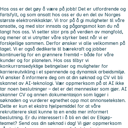
Hos oss er det gøy å være på jobb! Det er utfordrende og
fartsfylt, og som ansatt hos oss er du en del av Norges
største elektronikkaktør. Vi tror på å gi muligheter til våre
ansatte, og med stor innsats og pågangsmot kan du nå
langt hos oss. Vi setter stor pris på verdien av mangfold,
og mener at vi utnytter våre styrker best når vi er
forskjellige sammen. Derfor ønsker vi alle velkommen på
laget. Vi er også dedikerte til bærekraft og jobber
kontinuerlig for en grønnere fremtid – både for våre
kunder og for planeten. Hos oss tilbyr vi
konkurransedyktige betingelser og muligheter for
karriereutvikling i et spennende og dynamisk arbeidsmiljø.
Vi ønsker å informere deg om at din søknad og CV vil bli
skannet av AI-teknologi. Vær oppmerksom på at AI ikke
tar noen beslutninger – det er det mennesker som gjør. AI
skanner CV og annen dokumentasjon som ligger i
søknaden og vurderer egnethet opp mot annonseteksten.
Dette er kun et ekstra hjelpemiddel for at våre
rekrutterere skal kunne ta en enda mer informert
beslutning. Er du interessert i å bli en del av Elkjøp-
teamet? Send oss din søknad i dag! Vi gjør oppmerksom