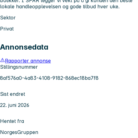
butikker. I SPAR legger vi vekt på å gi kunden den beste
lokale handleopplevelsen og gode tilbud hver uke.
Sektor
Privat
Annonsedata
Rapporter annonse
Stillingsnummer
8af576a0-4a83-4108-9182-868ec18ba7f8
Sist endret
22. juni 2026
Hentet fra
NorgesGruppen