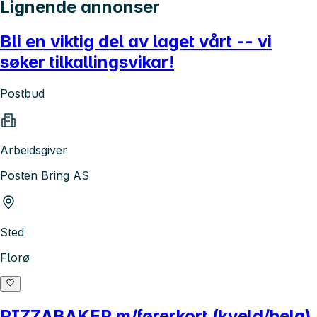
Lignende annonser
Bli en viktig del av laget vårt -- vi
søker tilkallingsvikar!
Postbud
Arbeidsgiver
Posten Bring AS
Sted
Florø
PIZZABAKER m/førerkort (kveld/helg)