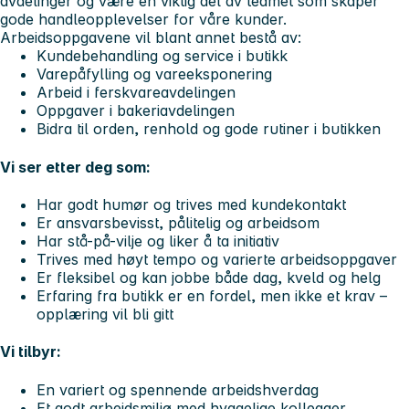
avdelinger og være en viktig del av teamet som skaper
gode handleopplevelser for våre kunder.
Arbeidsoppgavene vil blant annet bestå av:
Kundebehandling og service i butikk
Varepåfylling og vareeksponering
Arbeid i ferskvareavdelingen
Oppgaver i bakeriavdelingen
Bidra til orden, renhold og gode rutiner i butikken
Vi ser etter deg som:
Har godt humør og trives med kundekontakt
Er ansvarsbevisst, pålitelig og arbeidsom
Har stå-på-vilje og liker å ta initiativ
Trives med høyt tempo og varierte arbeidsoppgaver
Er fleksibel og kan jobbe både dag, kveld og helg
Erfaring fra butikk er en fordel, men ikke et krav –
opplæring vil bli gitt
Vi tilbyr:
En variert og spennende arbeidshverdag
Et godt arbeidsmiljø med hyggelige kollegaer