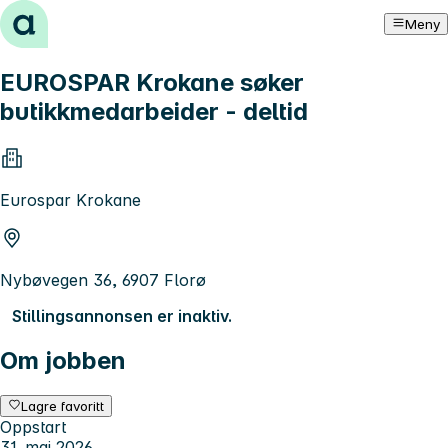
Hopp til innhold
Meny
EUROSPAR Krokane søker
butikkmedarbeider - deltid
Eurospar Krokane
Nybøvegen 36, 6907 Florø
Stillingsannonsen er inaktiv.
Om jobben
Lagre favoritt
Oppstart
31. mai 2026