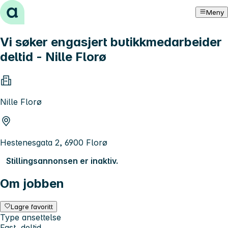
Hopp til innhold
Meny
Vi søker engasjert butikkmedarbeider
deltid - Nille Florø
Nille Florø
Hestenesgata 2, 6900 Florø
Stillingsannonsen er inaktiv.
Om jobben
Lagre favoritt
Type ansettelse
Fast, deltid