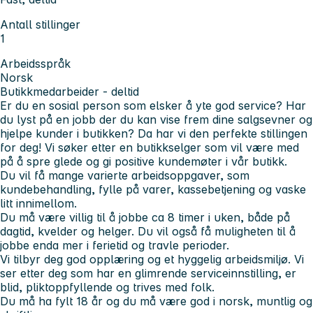
Antall stillinger
1
Arbeidsspråk
Norsk
Butikkmedarbeider - deltid
Er du en sosial person som elsker å yte god service? Har
du lyst på en jobb der du kan vise frem dine salgsevner og
hjelpe kunder i butikken? Da har vi den perfekte stillingen
for deg! Vi søker etter en butikkselger som vil være med
på å spre glede og gi positive kundemøter i vår butikk.
Du vil få mange varierte arbeidsoppgaver, som
kundebehandling, fylle på varer, kassebetjening og vaske
litt innimellom.
Du må være villig til å jobbe ca 8 timer i uken, både på
dagtid, kvelder og helger. Du vil også få muligheten til å
jobbe enda mer i ferietid og travle perioder.
Vi tilbyr deg god opplæring og et hyggelig arbeidsmiljø. Vi
ser etter deg som har en glimrende serviceinnstilling, er
blid, pliktoppfyllende og trives med folk.
Du må ha fylt 18 år og du må være god i norsk, muntlig og