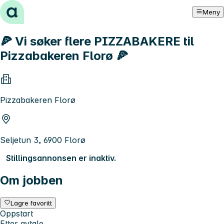
Hopp til innhold
Meny
🍕 Vi søker flere PIZZABAKERE til
Pizzabakeren Florø 🍕
Pizzabakeren Florø
Seljetun 3, 6900 Florø
Stillingsannonsen er inaktiv.
Om jobben
Lagre favoritt
Oppstart
Etter avtale