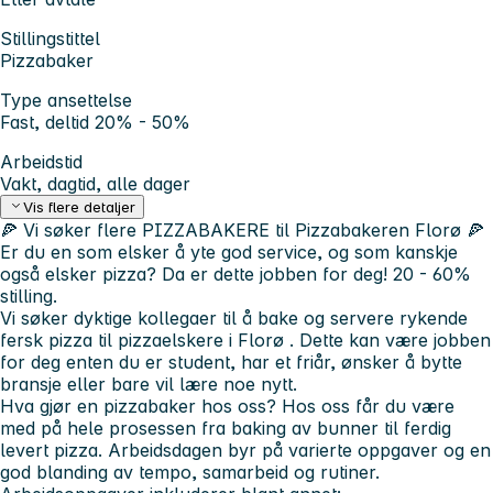
Stillingstittel
Pizzabaker
Type ansettelse
Fast, deltid 20% - 50%
Arbeidstid
Vakt, dagtid, alle dager
Vis flere detaljer
🍕 Vi søker flere PIZZABAKERE
til Pizzabakeren Florø 🍕
Er du en som elsker å yte god service, og som kanskje
også elsker pizza? Da er dette jobben for deg! 20 - 60%
stilling.
Vi søker dyktige kollegaer til å bake og servere rykende
fersk pizza til pizzaelskere i Florø . Dette kan være jobben
for deg enten du er student, har et friår, ønsker å bytte
bransje eller bare vil lære noe nytt.
Hva gjør en pizzabaker hos oss?
Hos oss får du være
med på hele prosessen fra baking av bunner til ferdig
levert pizza. Arbeidsdagen byr på varierte oppgaver og en
god blanding av tempo, samarbeid og rutiner.