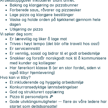
Arbeidsoppgaver inkluderer blant annet:
Baking og klargjøring av pizzabunner
Forberede saus, råvarer og pizzaesker
Lage pizza og klargjøre bestillinger
Vaske og holde orden på kjøkkenet gjennom hele
dagen
Utkjøring av pizza
Vi søker deg som:
Er lærevillig og liker å lage mat
Trives i høyt tempo (det blir ofte travelt hos oss!)
Er serviceinnstilt
Er vennlig, sosial og bidrar til et godt arbeidsmiljø
Snakker og forstår norsk
godt nok til å kommunisere
med kunder og kollegaer
Har førerkort klasse B (er en stor fordel
, siden vi
også tilbyr hjemlevering)
Hva kan vi tilby?
Et inkluderende og hyggelig arbeidsmiljø
Konkurransedyktige lønnsbetingelser
God og strukturert opplæring
Pizza til personalpris 🍕
Gode utviklingsmuligheter -- flere av våre ledere har
startet som deltidsansatte!