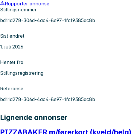
Rapporter annonse
Stillingsnummer
bd11d278-306d-4ac4-8e97-1fc19385ac8b
Sist endret
1. juli 2026
Hentet fra
Stillingsregistrering
Referanse
bd11d278-306d-4ac4-8e97-1fc19385ac8b
Lignende annonser
PIZZABAKER m/førerkort (kveld/helg)