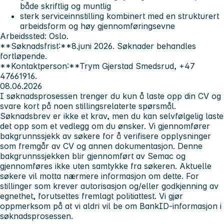
både skriftlig og muntlig
sterk serviceinnstilling kombinert med en strukturert
arbeidsform og høy gjennomføringsevne
Arbeidssted:
Oslo.
**Søknadsfrist:**8.juni 2026. Søknader behandles
fortløpende.
**Kontaktperson:**Trym Gjerstad Smedsrud, +47
47661916.
08.06.2026
I søknadsprosessen trenger du kun å laste opp din CV og
svare kort på noen stillingsrelaterte spørsmål.
Søknadsbrev er ikke et krav, men du kan selvfølgelig laste
det opp som et vedlegg om du ønsker.
Vi gjennomfører
bakgrunnssjekk av søkere for å verifisere opplysninger
som fremgår av CV og annen dokumentasjon. Denne
bakgrunnssjekken blir gjennomført av Semac og
gjennomføres ikke uten samtykke fra søkeren. Aktuelle
søkere vil motta nærmere informasjon om dette.
For
stillinger som krever autorisasjon og/eller godkjenning av
egnethet, forutsettes fremlagt politiattest. Vi gjør
oppmerksom på at vi aldri vil be om BankID-informasjon i
søknadsprosessen.