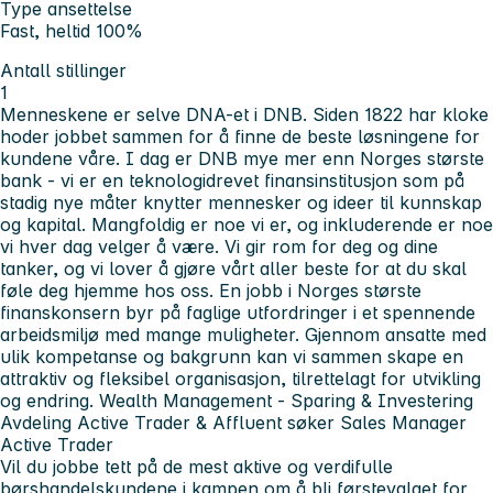
Type ansettelse
Fast, heltid 100%
Antall stillinger
1
Menneskene er selve DNA-et i DNB. Siden 1822 har kloke
hoder jobbet sammen for å finne de beste løsningene for
kundene våre. I dag er DNB mye mer enn Norges største
bank - vi er en teknologidrevet finansinstitusjon som på
stadig nye måter knytter mennesker og ideer til kunnskap
og kapital.
Mangfoldig er noe vi er, og inkluderende er noe
vi hver dag velger å være. Vi gir rom for deg og dine
tanker, og vi lover å gjøre vårt aller beste for at du skal
føle deg hjemme hos oss. En jobb i Norges største
finanskonsern byr på faglige utfordringer i et spennende
arbeidsmiljø med mange muligheter. Gjennom ansatte med
ulik kompetanse og bakgrunn kan vi sammen skape en
attraktiv og fleksibel organisasjon, tilrettelagt for utvikling
og endring.
Wealth Management - Sparing & Investering
Avdeling Active Trader & Affluent søker Sales Manager
Active Trader
Vil du jobbe tett på de mest aktive og verdifulle
børshandelskundene i kampen om å bli førstevalget for