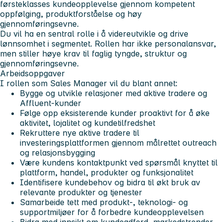
førsteklasses kundeopplevelse gjennom kompetent
oppfølging, produktforståelse og høy
gjennomføringsevne.
Du vil ha en sentral rolle i å videreutvikle og drive
lønnsomhet i segmentet. Rollen har ikke personalansvar,
men stiller høye krav til faglig tyngde, struktur og
gjennomføringsevne.
Arbeidsoppgaver
I rollen som Sales Manager vil du blant annet:
Bygge og utvikle relasjoner med aktive tradere og
Affluent-kunder
Følge opp eksisterende kunder proaktivt for å øke
aktivitet, lojalitet og kundetilfredshet
Rekruttere nye aktive tradere til
investeringsplattformen gjennom målrettet outreach
og relasjonsbygging
Være kundens kontaktpunkt ved spørsmål knyttet til
plattform, handel, produkter og funksjonalitet
Identifisere kundebehov og bidra til økt bruk av
relevante produkter og tjenester
Samarbeide tett med produkt-, teknologi- og
supportmiljøer for å forbedre kundeopplevelsen
Bidra med innsikt om kundeadferd, markedstrender