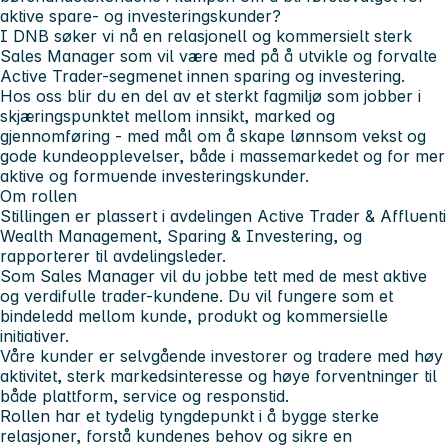
aktive spare- og investeringskunder?
I DNB søker vi nå en relasjonell og kommersielt sterk
Sales Manager som vil være med på å utvikle og forvalte
Active Trader-segmenet innen sparing og investering.
Hos oss blir du en del av et sterkt fagmiljø som jobber i
skjæringspunktet mellom innsikt, marked og
gjennomføring - med mål om å skape lønnsom vekst og
gode kundeopplevelser, både i massemarkedet og for mer
aktive og formuende investeringskunder.
Om rollen
Stillingen er plassert i avdelingen
Active Trader & Affluent
i
Wealth Management, Sparing & Investering, og
rapporterer til avdelingsleder.
Som Sales Manager vil du jobbe tett med de mest aktive
og verdifulle trader-kundene. Du vil fungere som et
bindeledd mellom kunde, produkt og kommersielle
initiativer.
Våre kunder er selvgående investorer og tradere med høy
aktivitet, sterk markedsinteresse og høye forventninger til
både plattform, service og responstid.
Rollen har et tydelig tyngdepunkt i å bygge sterke
relasjoner, forstå kundenes behov og sikre en