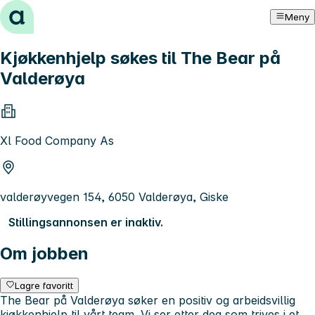
Hopp til innhold
Meny
Kjøkkenhjelp søkes til The Bear på
Valderøya
Xl Food Company As
valderøyvegen 154, 6050 Valderøya, Giske
Stillingsannonsen er inaktiv.
Om jobben
Lagre favoritt
The Bear på Valderøya søker en positiv og arbeidsvillig
kjøkkenhjelp til vårt team. Vi ser etter deg som trives i et