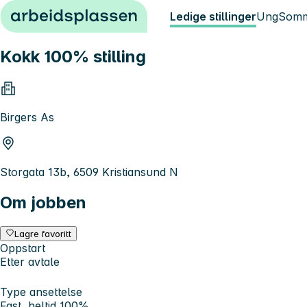
Hopp til innhold
Ledige stillinger
Ung
Somm
Kokk 100% stilling
Birgers As
Storgata 13b, 6509 Kristiansund N
Om jobben
Lagre favoritt
Oppstart
Etter avtale
Type ansettelse
Fast, heltid 100%