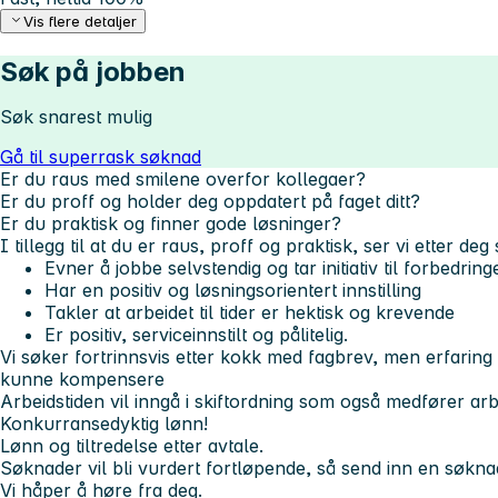
Vis flere detaljer
Søk på jobben
Søk snarest mulig
Gå til superrask søknad
Er du raus med smilene overfor kollegaer?
Er du proff og holder deg oppdatert på faget ditt?
Er du praktisk og finner gode løsninger?
I tillegg til at du er raus, proff og praktisk, ser vi etter de
Evner å jobbe selvstendig og tar initiativ til forbedring
Har en positiv og løsningsorientert innstilling
Takler at arbeidet til tider er hektisk og krevende
Er positiv, serviceinnstilt og pålitelig.
Vi søker fortrinnsvis etter kokk med fagbrev, men erfaring
kunne kompensere
Arbeidstiden vil inngå i skiftordning som også medfører ar
Konkurransedyktig lønn!
Lønn og tiltredelse etter avtale.
Søknader vil bli vurdert fortløpende, så send inn en søkna
Vi håper å høre fra deg.