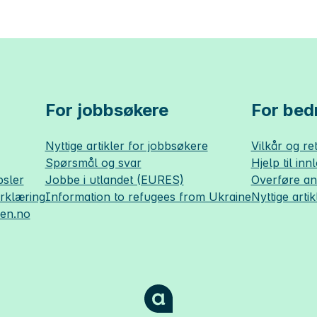
For jobbsøkere
For bedr
Nyttige artikler for jobbsøkere
Vilkår og ret
Spørsmål og svar
Hjelp til inn
sler
Jobbe i utlandet (EURES)
Overføre a
erklæring
Information to refugees from Ukraine
Nyttige artik
sen.no