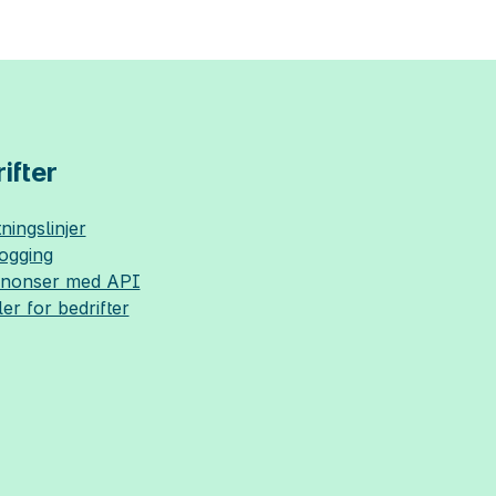
ifter
ningslinjer
logging
nnonser med API
ler for bedrifter