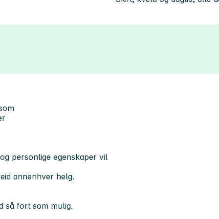
g som
er
 og personlige egenskaper vil
beid annenhver helg.
d så fort som mulig.