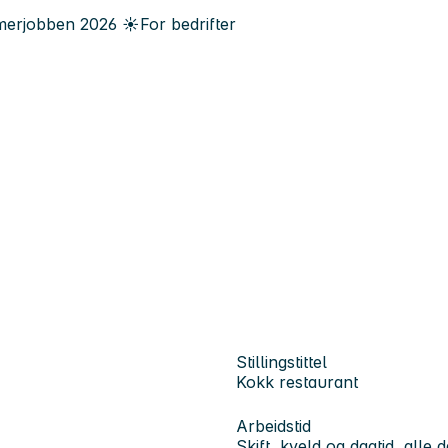
erjobben
2026
☀️
For bedrifter
Stillingstittel
Kokk restaurant
Arbeidstid
Skift, kveld og dagtid, alle 