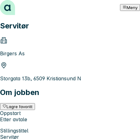
Hopp til innhold
Meny
Servitør
Birgers As
Storgata 13b, 6509 Kristiansund N
Om jobben
Lagre favoritt
Oppstart
Etter avtale
Stillingstittel
Servitør