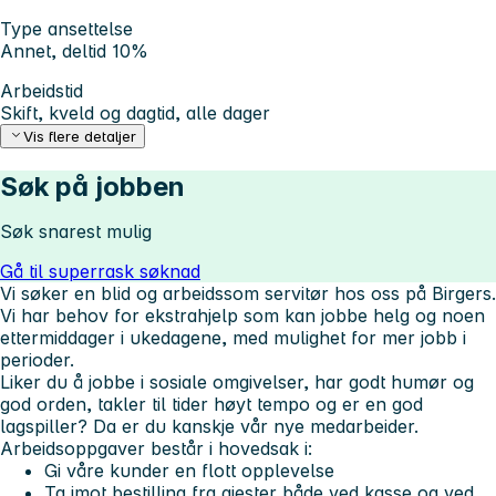
Type ansettelse
Annet, deltid 10%
Arbeidstid
Skift, kveld og dagtid, alle dager
Vis flere detaljer
Søk på jobben
Søk snarest mulig
Gå til superrask søknad
Vi søker en blid og arbeidssom servitør hos oss på Birgers.
Vi har behov for ekstrahjelp som kan jobbe helg og noen
ettermiddager i ukedagene, med mulighet for mer jobb i
perioder.
Liker du å jobbe i sosiale omgivelser, har godt humør og
god orden, takler til tider høyt tempo og er en god
lagspiller? Da er du kanskje vår nye medarbeider.
Arbeidsoppgaver består i hovedsak i:
Gi våre kunder en flott opplevelse
Ta imot bestilling fra gjester både ved kasse og ved