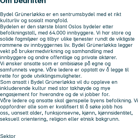
Om bedriften
Bydel Grünerløkka er en sentrumsbydel med et rikt
kulturliv og sosialt mangfold.
Bydelen er den største blant Oslos bydeler etter
befolkningstall, med 64.000 innbyggere. Vi har store og
solide fagmiljøer og tilbyr ulike tjenester rundt de viktigste
rammene av innbyggernes liv. Bydel Grünerløkka legger
vekt på brukermedvirkning og samhandling med
innbyggere og andre offentlige og private aktører.
Vi ønsker ansatte som er ambisiøse på egne og
samfunnets vegne. Våre ledere er opptatt av å legge til
rette for gode utviklingsmuligheter.
Som ansatt i Bydel Grünerløkka vil du oppleve en
inkluderende kultur med stor takhøyde og mye
engasjement for hverandre og de vi jobber for.
Våre ledere og ansatte skal gjenspeile byens befolkning. Vi
oppfordrer alle som er kvalifisert til å søke jobb hos
oss, uansett alder, funksjonsevne, kjønn, kjønnsidentitet,
seksuell orientering, religion eller etnisk bakgrunn.
Sektor