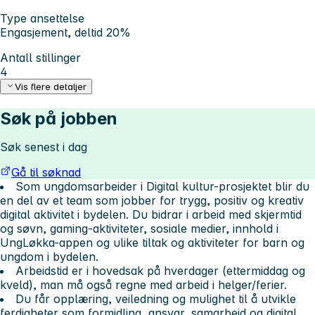
Type ansettelse
Engasjement, deltid 20%
Antall stillinger
4
Vis flere detaljer
Søk på jobben
Søk senest i dag
Gå til søknad
Som ungdomsarbeider i Digital kultur-prosjektet blir du
en del av et team som jobber for trygg, positiv og kreativ
digital aktivitet i bydelen. Du bidrar i arbeid med skjermtid
og søvn, gaming-aktiviteter, sosiale medier, innhold i
UngLøkka-appen og ulike tiltak og aktiviteter for barn og
ungdom i bydelen.
Arbeidstid er i hovedsak på hverdager (ettermiddag og
kveld), man må også regne med arbeid i helger/ferier.
Du får opplæring, veiledning og mulighet til å utvikle
ferdigheter som formidling, ansvar, samarbeid og digital