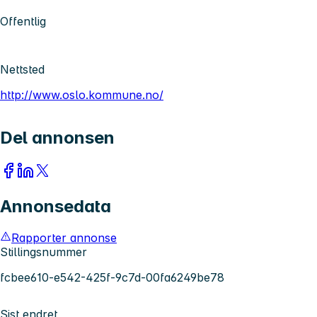
Offentlig
Nettsted
http://www.oslo.kommune.no/
Del annonsen
Annonsedata
Rapporter annonse
Stillingsnummer
fcbee610-e542-425f-9c7d-00fa6249be78
Sist endret