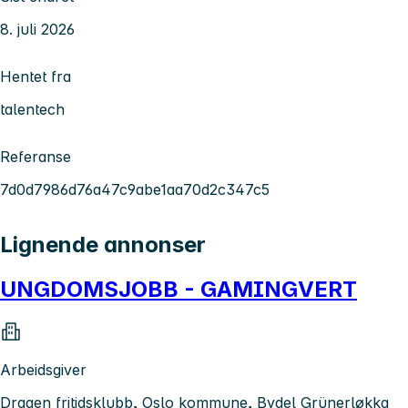
8. juli 2026
Hentet fra
talentech
Referanse
7d0d7986d76a47c9abe1aa70d2c347c5
Lignende annonser
UNGDOMSJOBB - GAMINGVERT
Arbeidsgiver
Dragen fritidsklubb, Oslo kommune, Bydel Grünerløkka