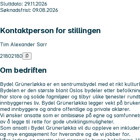
Sluttdato: 29.11.2026
Søknadsfrist: 09.08.2026
Kontaktperson for stillingen
Tim Alexander Sarr
21802180
Om bedriften
Bydel Grünerløkka er en sentrumsbydel med et rikt kulturl
Bydelen er den største blant Oslos bydeler etter befolknin
har store og solide fagmiljøer og tilbyr ulike tjenester run
innbyggernes liv. Bydel Grünerløkka legger vekt på bruk
med innbyggere og andre offentlige og private aktører.
Vi ønsker ansatte som er ambisiøse på egne og samfunnets
av å legge til rette for gode utviklingsmuligheter.
Som ansatt i Bydel Grünerløkka vil du oppleve en inklude
og mye engasjement for hverandre og de vi jobber for.