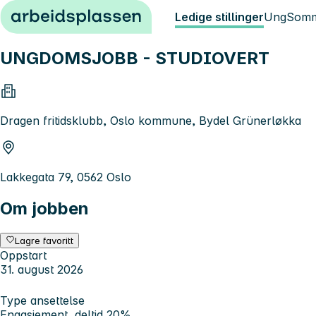
Hopp til innhold
Ledige stillinger
Ung
Somm
UNGDOMSJOBB - STUDIOVERT
Dragen fritidsklubb, Oslo kommune, Bydel Grünerløkka
Lakkegata 79, 0562 Oslo
Om jobben
Lagre favoritt
Oppstart
31. august 2026
Type ansettelse
Engasjement, deltid 20%