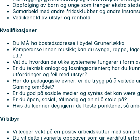
Oppfølging av barn og unge som trenger ekstra støtt
Samarbeid med andre fritidsklubber og andre instans
Vedlikehold av utstyr og renhold
Kvalifikasjoner
Du MÅ ha bostedsadresse i bydel Grunerløkka
Kompetanse innen musikk; kan du synge, rappe, lage 
o.l.?
Vet du hvordan de ulike systemene fungerer i form a
Er du teknisk anlagt og løsningsorientert; har du kunn
utfordringer og feil med utstyr?
Har du pedagogiske evner; er du trygg på å veilede a
Gaming området?
Er du god på sosiale medier og syntes det kan være 
Er du åpen, sosial, tålmodig og en til å stole på?
Hvis du kjenner deg igjen i de fleste punktene, så anb
Vi tilbyr
Vi legger vekt på en positiv arbeidskultur med samarb
Du vil delta i varierte oppgaver som gir verdifull erfar