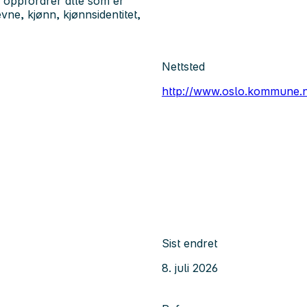
i oppfordrer alle som er
evne, kjønn, kjønnsidentitet,
Nettsted
http://www.oslo.kommune.
Sist endret
8. juli 2026