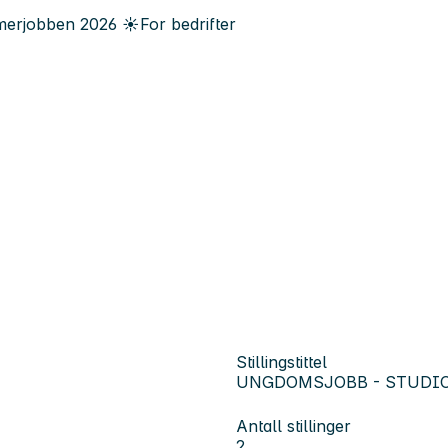
erjobben
2026
☀️
For bedrifter
Stillingstittel
UNGDOMSJOBB - STUDI
Antall stillinger
2