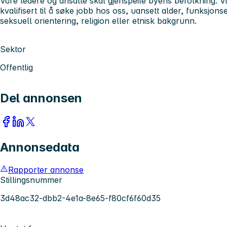
Våre ledere og ansatte skal gjenspeile byens befolkning. V
kvalifisert til å søke jobb hos oss, uansett alder, funksjons
seksuell orientering, religion eller etnisk bakgrunn.
Sektor
Offentlig
Del annonsen
Annonsedata
Rapporter annonse
Stillingsnummer
3d48ac32-dbb2-4e1a-8e65-f80cf6f60d35