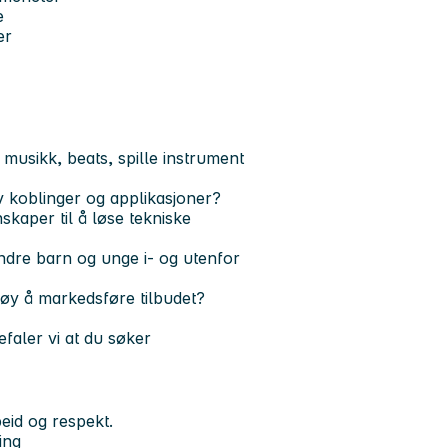
e
er
musikk, beats, spille instrument
v koblinger og applikasjoner?
skaper til å løse tekniske
ndre barn og unge i- og utenfor
gøy å markedsføre tilbudet?
efaler vi at du søker
eid og respekt.
ing