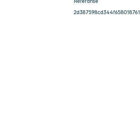
Referanse
2d387598cd344f65801876