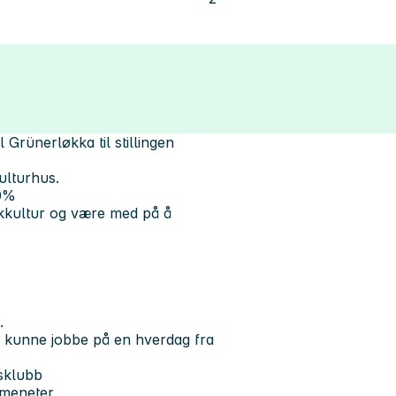
Grünerløkka til stillingen
ulturhus.
20%
kkultur og være med på å
.
 å kunne jobbe på en hverdag fra
sklubb
emeneter