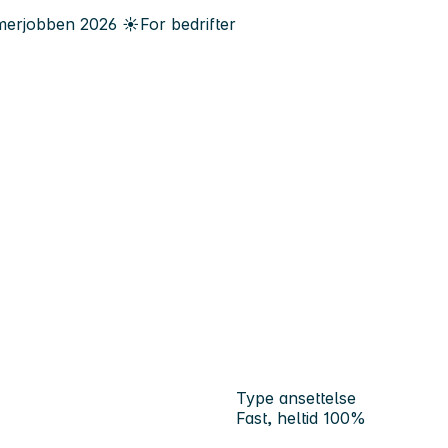
erjobben
2026
☀️
For bedrifter
Type ansettelse
Fast, heltid 100%