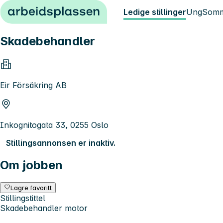
Hopp til innhold
Ledige stillinger
Ung
Somm
Skadebehandler
Eir Försäkring AB
Inkognitogata 33, 0255 Oslo
Stillingsannonsen er inaktiv.
Om jobben
Lagre favoritt
Stillingstittel
Skadebehandler motor