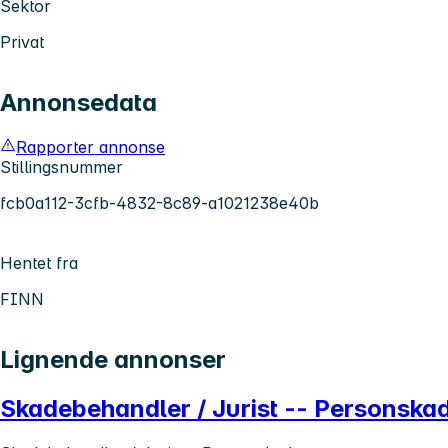
Sektor
Privat
Annonsedata
Rapporter annonse
Stillingsnummer
fcb0a112-3cfb-4832-8c89-a1021238e40b
Hentet fra
FINN
Lignende annonser
Skadebehandler / Jurist -- Personska