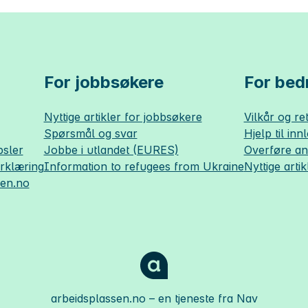
For jobbsøkere
For bedr
Nyttige artikler for jobbsøkere
Vilkår og ret
Spørsmål og svar
Hjelp til inn
sler
Jobbe i utlandet (EURES)
Overføre a
erklæring
Information to refugees from Ukraine
Nyttige artik
sen.no
arbeidsplassen.no
– en tjeneste fra Nav