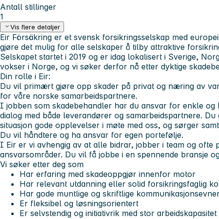
Antall stillinger
1
Vis flere detaljer
Eir Försäkring er et svensk forsikringsselskap med europe
gjøre det mulig for alle selskaper å tilby attraktive forsikri
Selskapet startet i 2019 og er idag lokalisert i Sverige, 
vokser i Norge, og vi søker derfor nå etter dyktige skade
Din rolle i Eir:
Du vil primært gjøre opp skader på privat og næring av v
for våre norske samarbeidspartnere.
I jobben som skadebehandler har du ansvar for enkle og 
dialog med både leverandører og samarbeidspartnere. Du g
situasjon gode opplevelser i møte med oss, og sørger samti
Du vil håndtere og ha ansvar for egen portefølje.
I Eir er vi avhengig av at alle bidrar, jobber i team og oft
ansvarsområder. Du vil få jobbe i en spennende bransje og i
Vi søker etter deg som
Har erfaring med skadeoppgjør innenfor motor
Har relevant utdanning eller solid forsikringsfaglig 
Har gode muntlige og skriftlige kommunikasjonsevne
Er fleksibel og løsningsorientert
Er selvstendig og initiativrik med stor arbeidskapasitet