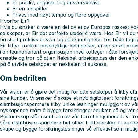
Er positiv, engasjert og ansvarsbevist
Er en lagspiller
Trives med høyt tempo og flere oppgaver
Hvorfor Eir?
Hvis du ønsker å være en del av et av Europas raskest vo
selskaper, er Eir det perfekte stedet å være. Hos Eir vil du v
ha stort praktisk ansvar og gode muligheter for både faglig
Eir tilbyr konkurransedyktige betingelser, er en sosial arb
i en teamorientert organisasjon med kolleger i åtte forskjellige
ansatte og tror på at en fleksibel arbeidsplass der den enk
på å utvikle selskapet er nøkkelen til suksess.
Om bedriften
Vår visjon er å gjøre det mulig for alle selskaper å tilby attr
sine kunder. Vi ønsker å skape et nytt digitalisert forsikrin
distribusjonspartnere tilby unike løsninger muliggjort av vå
nyskapende måte å bygge forsikringsprodukter på og vår e
Partnerskap står i sentrum av vår forretningsmodell. Vi tro
våre distribusjonspartnere beholder fullt eierskap til kunde
skape og bygge forsikringsløsninger så effektivt som mulig