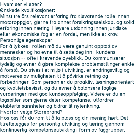
Hvem ser vi etter?
Ønskede kvalifikasjoner:
Minst tre års relevant erfaring fra tilsvarende rolle innen
motoroppgjør, gjerne fra annet forsikringsselskap, og solid
erfaring innen næring. Høyere utdanning innen juridiske
eller økonomiske fag er en fordel, men ikke et krav.
Personlige egenskaper:
For å lykkes i rollen må du være genuint opptatt av
mennesker og ha evne til å sette deg inn i kundens
situasjon -- ofte i krevende øyeblikk. Du kommuniserer
tydelig og evner å gjøre komplekse problemstillinger enkle
å forstå. Du trives i et miljø i utvikling, er endringsvillig og
motiveres av muligheten til å påvirke retning og
forbedringer. Som person er du proaktiv, løsningsorientert
og kvalitetsbevisst, og du evner å balansere faglige
vurderinger med god kundeoppfølging. Videre er du en
lagspiller som gjerne deler kompetanse, utfordrer
etablerte sannheter og bidrar til nytenkning.
Hvorfor velge Storebrand?
Hos oss får du rom til å ta plass og din mening hørt. Det
tilrettelegges for personlig utvikling og læring gjennom
kontinuerlig kompetanseutvikling i form av faggrupper,