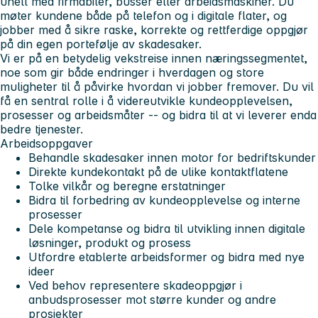
uhell med firmabiler, busser eller arbeidsmaskiner. Du
møter kundene både på telefon og i digitale flater, og
jobber med å sikre raske, korrekte og rettferdige oppgjør
på din egen portefølje av skadesaker.
Vi er på en betydelig vekstreise innen næringssegmentet,
noe som gir både endringer i hverdagen og store
muligheter til å påvirke hvordan vi jobber fremover. Du vil
få en sentral rolle i å videreutvikle kundeopplevelsen,
prosesser og arbeidsmåter -- og bidra til at vi leverer enda
bedre tjenester.
Arbeidsoppgaver
Behandle skadesaker innen motor for bedriftskunder
Direkte kundekontakt på de ulike kontaktflatene
Tolke vilkår og beregne erstatninger
Bidra til forbedring av kundeopplevelse og interne
prosesser
Dele kompetanse og bidra til utvikling innen digitale
løsninger, produkt og prosess
Utfordre etablerte arbeidsformer og bidra med nye
ideer
Ved behov representere skadeoppgjør i
anbudsprosesser mot større kunder og andre
prosjekter