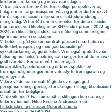
konferanser, kursing og innovasjonsdager.
Vi tror på verdien av å ha forskjellige perspektiver og
bakgrunner i organisasjonen vår, og jobber derfor aktivt
for å skape et sosialt miljø som er inkluderende og
mangfoldig. Vi har fått annerkjennelse for dette arbeidet
blant annet ved tildelingen av SHE-index prisen i 2023 og i
2024, en likestillingsindeks som måler og sammenligner
kjønnsbalansen i selskaper.
Vi holder til på Lysaker, sentralt plassert i nærheten av
kollektivtransport, og med god kapasitet på
sykkelparkering og garderober. Vi er også opptatt av din
helse og har helseforsikring som sørger for at du er svært
godt ivaretatt. Kontoret vårt huser også
kiropraktor/fysioterapeut og et bredt spekter av
treningsmuligheter gjennom velutstyrte treningsrom og
egen gymsal.
Videre vil du som ansatt få glede av meget god
pensjonsordning, gunstige forsikringer i tillegg til subsidiert
ansattlån for boligkjøp.
Vil du vite mer?
For spørsmål til stillingen kan du ringe
leder av teamet, Hilde Kristine Andreassen på
hilde.kristine.andreassen@storebrand.no
Søknadsfrist er 16.08.2026