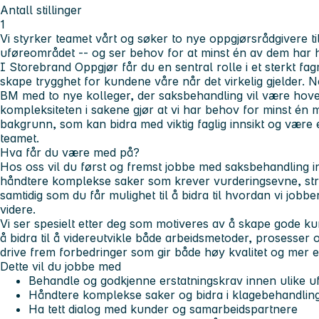
Antall stillinger
1
Vi styrker teamet vårt og søker to nye oppgjørsrådgivere t
uføreområdet -- og ser behov for at minst én av dem har 
I Storebrand Oppgjør får du en sentral rolle i et sterkt fa
skape trygghet for kundene våre når det virkelig gjelder. 
BM med to nye kolleger, der saksbehandling vil være hove
kompleksiteten i sakene gjør at vi har behov for minst én
bakgrunn, som kan bidra med viktig faglig innsikt og være 
teamet.
Hva får du være med på?
Hos oss vil du først og fremst jobbe med saksbehandling i
håndtere komplekse saker som krever vurderingsevne, stru
samtidig som du får mulighet til å bidra til hvordan vi jobb
videre.
Vi ser spesielt etter deg som motiveres av å skape gode 
å bidra til å videreutvikle både arbeidsmetoder, prosesser
drive frem forbedringer som gir både høy kvalitet og mer e
Dette vil du jobbe med
Behandle og godkjenne erstatningskrav innen ulike uf
Håndtere komplekse saker og bidra i klagebehandlin
Ha tett dialog med kunder og samarbeidspartnere