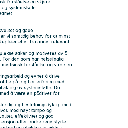
nsk forståelse og skjønn
r og systemstøtte
teamet
kvalitet og gode
r vi samtidig behov for at minst
pleier eller fra annet relevant
mplekse saker og motiveres av å
. For den som har helsefaglig
l medisinsk forståelse og være en
ringsarbeid og evner å drive
 jobbe på, og har erfaring med
utvikling av systemstøtte. Du
s med å være en pådriver for
vstendig og beslutningsdyktig, med
rives med høyt tempo og
litet, effektivitet og god
pensjon eller andre regelstyrte
rbeid og utvikling er viktig i