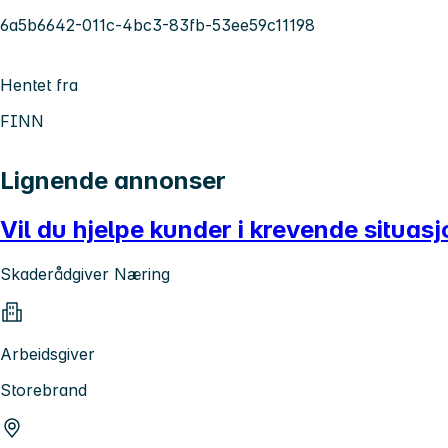
6a5b6642-011c-4bc3-83fb-53ee59c11198
Hentet fra
FINN
Lignende annonser
Vil du hjelpe kunder i krevende situa
Skaderådgiver Næring
Arbeidsgiver
Storebrand