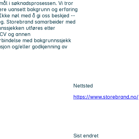
mål i søknadsprosessen.
Vi tror
kere uansett bakgrunn og erfaring
kke nøl med å gi oss beskjed --
g.
Storebrand samarbeider med
nssjekken utføres etter
r CV og annen
orbindelse med bakgrunnssjekk
sasjon og/eller godkjenning av
Nettsted
https://www.storebrand.no/
Sist endret