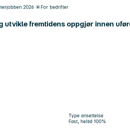
erjobben
2026
☀️
For bedrifter
g utvikle fremtidens oppgjør innen uf
Type ansettelse
Fast, heltid 100%