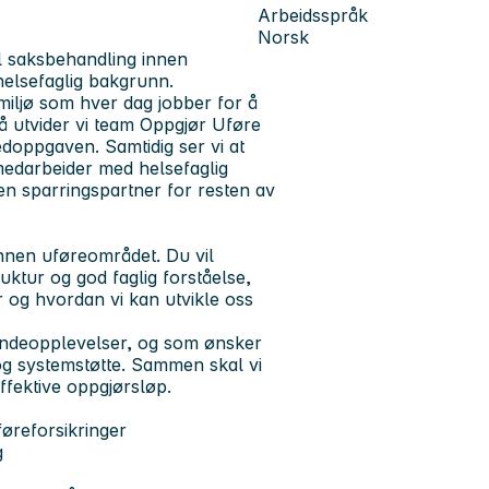
Arbeidsspråk
Norsk
il saksbehandling innen
helsefaglig bakgrunn.
gmiljø som hver dag jobber for å
Nå utvider vi team Oppgjør Uføre
doppgaven. Samtidig ser vi at
 medarbeider med helsefaglig
en sparringspartner for resten av
nnen uføreområdet. Du vil
ktur og god faglig forståelse,
er og hvordan vi kan utvikle oss
kundeopplevelser, og som ønsker
 og systemstøtte. Sammen skal vi
ffektive oppgjørsløp.
øreforsikringer
g