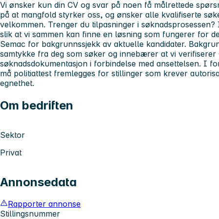
Vi ønsker kun din CV og svar på noen få målrettede spørs
på at mangfold styrker oss, og ønsker alle kvalifiserte sø
velkommen. Trenger du tilpasninger i søknadsprosessen? I
slik at vi sammen kan finne en løsning som fungerer for de
Semac for bakgrunnssjekk av aktuelle kandidater. Bakgrun
samtykke fra deg som søker og innebærer at vi verifisere
søknadsdokumentasjon i forbindelse med ansettelsen. I f
må politiattest fremlegges for stillinger som krever autori
egnethet.
Om bedriften
Sektor
Privat
Annonsedata
Rapporter annonse
Stillingsnummer