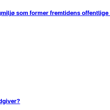
gmiljø som former fremtidens offentlig
ådgiver?