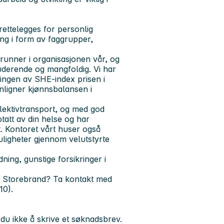
lrettelegges for personlig
ing i form av faggrupper,
grunner i organisasjonen vår, og
kluderende og mangfoldig. Vi har
elingen av SHE-index prisen i
nligner kjønnsbalansen i
llektivtransport, og med god
tatt av din helse og har
t. Kontoret vårt huser også
uligheter gjennom velutstyrte
ing, gunstige forsikringer i
 i Storebrand? Ta kontakt med
10).
du ikke å skrive et søknadsbrev.