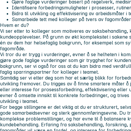
Gjøre faglige vurderinger basert på regelverk, medisi
Identifisere forbedringsmuligheter i prosesser, rutine
Bidra til utvikling og effektivisering av arbeidsmåter i 
Samarbeide tett med kolleger på tvers av fagområder
Hvem er du?
Vi ser etter to kolleger som motiveres av saksbehandling, 
kundeopplevelser. På grunn av økt kompleksitet i sakene se
én av dem har helsefaglig bakgrunn, for eksempel som syke
fagområde.
Vi tror du er trygg i vurderinger, evner å se helheten i ko
gjøre gode faglige vurderinger som gir trygghet for kunden
bakgrunn, ser vi også for oss at du kan bidra med verdiful
faglig sparringspartner for kolleger i teamet.
Samtidig ser vi etter deg som har et særlig blikk for forbed
utvikling fremover. Du trigges av å finne smartere måter å
eller interesse for prosessforbedring, effektivisering eller 
evner å omsette innsikt til konkrete forbedringer, og trive
utvikling i teamet.
For begge stillingene er det viktig at du er strukturert, sel
gode samarbeidsevner og sterk gjennomføringsevne. Du t
komplekse problemstillinger, og har evne til å balansere kva
kundebehandling. Erfaring fra saksbehandling, forsikring, 
fagområder vil være en fordel, og interesse for forbedringsa