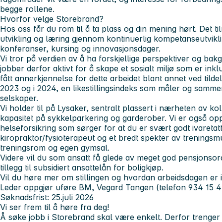
begge rollene.
Hvorfor velge Storebrand?
Hos oss får du rom til å ta plass og din mening hørt. Det ti
utvikling og læring gjennom kontinuerlig kompetanseutvikl
konferanser, kursing og innovasjonsdager.
Vi tror på verdien av å ha forskjellige perspektiver og bak
jobber derfor aktivt for å skape et sosialt miljø som er in
fått annerkjennelse for dette arbeidet blant annet ved tild
2023 og i 2024, en likestillingsindeks som måler og samme
selskaper.
Vi holder til på Lysaker, sentralt plassert i nærheten av ko
kapasitet på sykkelparkering og garderober. Vi er også opp
helseforsikring som sørger for at du er svært godt ivaretat
kiropraktor/fysioterapeut og et bredt spekter av treningsm
treningsrom og egen gymsal.
Videre vil du som ansatt få glede av meget god pensjonsordn
tillegg til subsidiert ansattelån for boligkjøp.
Vil du høre mer om stillingen og hvordan arbeidsdagen er
Leder oppgjør uføre BM, Vegard Tangen (telefon 934 15 4
Søknadsfrist: 25.juli 2026
Vi ser frem til å høre fra deg!
Å søke jobb i Storebrand skal være enkelt. Derfor trenger 