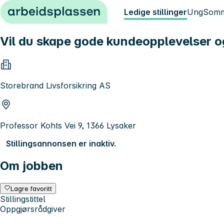
Hopp til innhold
Ledige stillinger
Ung
Somm
Vil du skape gode kundeopplevelser o
Storebrand Livsforsikring AS
Professor Kohts Vei 9, 1366 Lysaker
Stillingsannonsen er inaktiv.
Om jobben
Lagre favoritt
Stillingstittel
Oppgjørsrådgiver