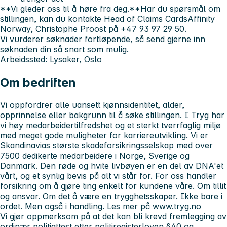
**Vi gleder oss til å høre fra deg.**Har du spørsmål om
stillingen, kan du kontakte Head of Claims CardsAffinity
Norway, Christophe Proost på +47 93 97 29 50.
Vi vurderer søknader fortløpende, så send gjerne inn
søknaden din så snart som mulig.
Arbeidssted: Lysaker, Oslo
Om bedriften
Vi oppfordrer alle uansett kjønnsidentitet, alder,
opprinnelse eller bakgrunn til å søke stillingen. I Tryg har
vi høy medarbeidertilfredshet og et sterkt tverrfaglig miljø
med meget gode muligheter for karriereutvikling. Vi er
Skandinavias største skadeforsikringsselskap med over
7500 dedikerte medarbeidere i Norge, Sverige og
Danmark. Den røde og hvite livbøyen er en del av DNA'et
vårt, og et synlig bevis på alt vi står for. For oss handler
forsikring om å gjøre ting enkelt for kundene våre. Om tillit
og ansvar. Om det å være en trygghetsskaper. Ikke bare i
ordet. Men også i handling. Les mer på www.tryg.no
Vi gjør oppmerksom på at det kan bli krevd fremlegging av
ordinær politiattest etter politiregisterloven §40 og