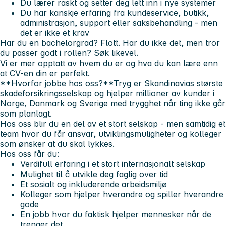
Du lærer raskt og setter deg lett inn i nye systemer
Du har kanskje erfaring fra kundeservice, butikk,
administrasjon, support eller saksbehandling - men
det er ikke et krav
Har du en bachelorgrad? Flott. Har du ikke det, men tror
du passer godt i rollen? Søk likevel.
Vi er mer opptatt av hvem du er og hva du kan lære enn
at CV-en din er perfekt.
**Hvorfor jobbe hos oss?**Tryg er Skandinavias største
skadeforsikringsselskap og hjelper millioner av kunder i
Norge, Danmark og Sverige med trygghet når ting ikke går
som planlagt.
Hos oss blir du en del av et stort selskap - men samtidig et
team hvor du får ansvar, utviklingsmuligheter og kolleger
som ønsker at du skal lykkes.
Hos oss får du:
Verdifull erfaring i et stort internasjonalt selskap
Mulighet til å utvikle deg faglig over tid
Et sosialt og inkluderende arbeidsmiljø
Kolleger som hjelper hverandre og spiller hverandre
gode
En jobb hvor du faktisk hjelper mennesker når de
trenger det