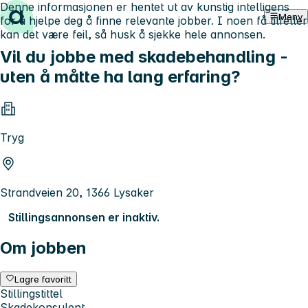
Denne informasjonen er hentet ut av kunstig intelligens
Hopp til innhold
Meny
for å hjelpe deg å finne relevante jobber. I noen få tilfeller
kan det være feil, så husk å sjekke hele annonsen.
Vil du jobbe med skadebehandling -
uten å måtte ha lang erfaring?
Tryg
Strandveien 20, 1366 Lysaker
Stillingsannonsen er inaktiv.
Om jobben
Lagre favoritt
Stillingstittel
Skadekonsulent