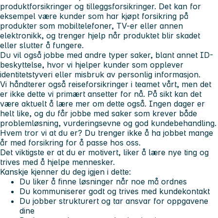
produktforsikringer og tilleggsforsikringer. Det kan for
eksempel være kunder som har kjøpt forsikring på
produkter som mobiltelefoner, TV-er eller annen
elektronikk, og trenger hjelp når produktet blir skadet
eller slutter å fungere.
Du vil også jobbe med andre typer saker, blant annet ID-
beskyttelse, hvor vi hjelper kunder som opplever
identitetstyveri eller misbruk av personlig informasjon.
Vi håndterer også reiseforsikringer i teamet vårt, men det
er ikke dette vi primært ansetter for nå. På sikt kan det
være aktuelt å lære mer om dette også. Ingen dager er
helt like, og du får jobbe med saker som krever både
problemløsning, vurderingsevne og god kundebehandling.
Hvem tror vi at du er?
Du trenger ikke å ha jobbet mange
år med forsikring for å passe hos oss.
Det viktigste er at du er motivert, liker å lære nye ting og
trives med å hjelpe mennesker.
Kanskje kjenner du deg igjen i dette:
Du liker å finne løsninger når noe må ordnes
Du kommuniserer godt og trives med kundekontakt
Du jobber strukturert og tar ansvar for oppgavene
dine