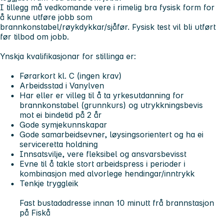
I tillegg må vedkomande vere i rimelig bra fysisk form for
å kunne utføre jobb som
brannkonstabel/røykdykkar/sjåfør. Fysisk test vil bli utført
før tilbod om jobb.
Ynskja kvalifikasjonar for stillinga er:
Førarkort kl. C (ingen krav)
Arbeidsstad i Vanylven
Har eller er villeg til å ta yrkesutdanning for
brannkonstabel (grunnkurs) og utrykkningsbevis
mot ei bindetid på 2 år
Gode symjekunnskapar
Gode samarbeidsevner, løysingsorientert og ha ei
serviceretta holdning
Innsatsvilje, vere fleksibel og ansvarsbevisst
Evne til å takle stort arbeidspress i perioder i
kombinasjon med alvorlege hendingar/inntrykk
Tenkje tryggleik
Fast bustadadresse innan 10 minutt frå brannstasjon
på Fiskå