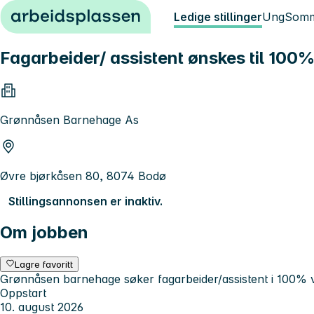
Hopp til innhold
Ledige stillinger
Ung
Somm
Fagarbeider/ assistent ønskes til 100
Grønnåsen Barnehage As
Øvre bjørkåsen 80, 8074 Bodø
Stillingsannonsen er inaktiv.
Om jobben
Lagre favoritt
Grønnåsen barnehage søker fagarbeider/assistent i 100% vi
Oppstart
10. august 2026