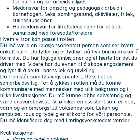
for barna og for arbeidsmiljøet
Medansvar for omsorg og pedagogisk arbeid i
barnehagen, f.eks. samlingsstund, aktiviteter, frilek,
rutinesituasjoner
Ha medansvar for tilretteleggingen for et godt
samarbeid med foresatte/foreldre
Hvem vi tror kan passe i rollen
Du må være en relasjonsorientert person som ser hvert
enkelt barn. Du lytter og er lydhør på hva barna ønsker å
formidle. Du har faglige ambisjoner og et hjerte for det du
driver med. Videre har du evnen til å skape engasjement
og lyst til å delta i barns lek og utvikling.
Du fremstår som løsningsorientert, fleksibel og
samarbeidsvillig. For å lykkes i rollen må du kunne
kommunisere med mennesker med ulik bakgrunn og i
ulike livssituasjoner. Du må kunne jobbe selvstendig og
være ansvarsbevisst. Vi ønsker en assistent som er god,
varm og en omsorgsfull voksenperson. Leken og
ambisiøs, raus og tydelig er stikkord for vårt personale.
Du må identifisere deg med Læringsverkstedets verdier
Kvalifikasjoner
Varm og tydelig voksen