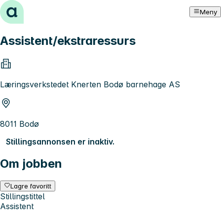
Hopp til innhold
Meny
Assistent/ekstraressurs
Læringsverkstedet Knerten Bodø barnehage AS
8011 Bodø
Stillingsannonsen er inaktiv.
Om jobben
Lagre favoritt
Stillingstittel
Assistent