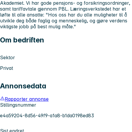
Akademiet. Vi har gode pensjons- og forsikringsordninger,
samt tariffavtale gjennom PBL. Læringsverkstedet har et
løfte til alle ansatte:
"Hos oss har du alle muligheter til å
utvikle deg både faglig og menneskelig, og gjøre verdens
viktigste jobb på best mulig måte."
Om bedriften
Sektor
Privat
Annonsedata
Rapporter annonse
Stillingsnummer
e4a59204-8d56-49f9-a1a8-b1da0198ed83
Sist endret