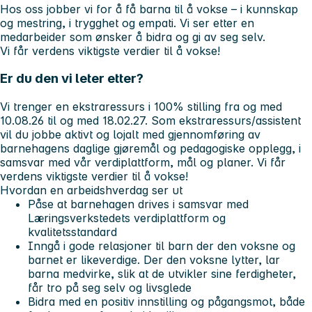
Hos oss jobber vi for å få barna til å vokse – i kunnskap
og mestring, i trygghet og empati. Vi ser etter en
medarbeider som ønsker å bidra og gi av seg selv.
Vi får verdens viktigste verdier til å vokse!
Er du den vi leter etter?
Vi trenger en ekstraressurs i 100% stilling fra og med
10.08.26 til og med 18.02.27. Som ekstraressurs/assistent
vil du jobbe aktivt og lojalt med gjennomføring av
barnehagens daglige gjøremål og pedagogiske opplegg, i
samsvar med vår verdiplattform, mål og planer. Vi får
verdens viktigste verdier til å vokse!
Hvordan en arbeidshverdag ser ut
Påse at barnehagen drives i samsvar med
Læringsverkstedets verdiplattform og
kvalitetsstandard
Inngå i gode relasjoner til barn der den voksne og
barnet er likeverdige. Der den voksne lytter, lar
barna medvirke, slik at de utvikler sine ferdigheter,
får tro på seg selv og livsglede
Bidra med en positiv innstilling og pågangsmot, både